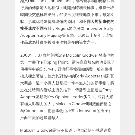
論文Diffusion of Innovations，指出新事物的傳播和流
行病的傳播驚人地相似：剛開始時增長極慢，維持一段
時間後突然極速颷升，然後再度緩緩地慢下來，形如S
狀。形成此特殊傳播現像的原因，和
不同人對新事物的
接受速度不同
有關，Rogers將之分為Innovator, Early
Adopter, Early Majority等五類。此後四十多年，這篇
作品成為社會學被引用次數最多的論文之一。
2000年，37歲的美國記者Malcolm Gladwell發表他的
第一本書The Tipping Point。當時寂寂無名的他發現了
傳播學中的S curve，對流行事物宛如病毒一般的傳播
模式極之著迷，他尤其對當中的Early Adopters感到莫
大興趣：這一小撮人就是把一件本無人知的新事物，將
之在短時間內變成主流的推手！傳播學上把這些Early
Adopter歸類為Key Opinion Leader(KOL)，即對大眾
有極大影響力的人，Malcolm Gladwell則把他們稱之
為Connector – 把新事物由小眾（Innovator的圈子）
推向主流的超級聯繫人。
Malcolm Gladwell當時不知道，他自己恰巧就是這樣