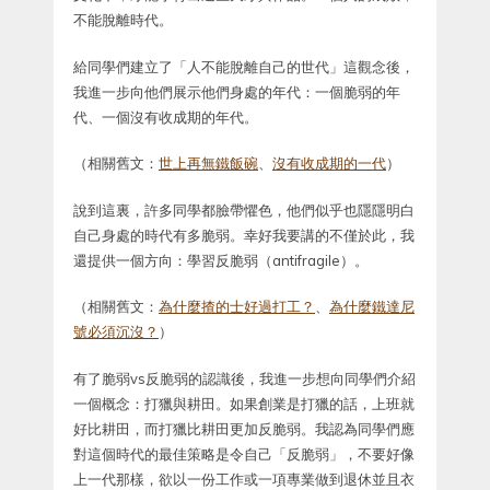
不能脫離時代。
給同學們建立了「人不能脫離自己的世代」這觀念後，
我進一步向他們展示他們身處的年代：一個脆弱的年
代、一個沒有收成期的年代。
（相關舊文：
世上再無鐵飯碗
、
沒有收成期的一代
）
說到這裏，許多同學都臉帶懼色，他們似乎也隱隱明白
自己身處的時代有多脆弱。幸好我要講的不僅於此，我
還提供一個方向：學習反脆弱（antifragile）。
（相關舊文：
為什麼揸的士好過打工？
、
為什麼鐵達尼
號必須沉沒？
）
有了脆弱vs反脆弱的認識後，我進一步想向同學們介紹
一個概念：打獵與耕田。如果創業是打獵的話，上班就
好比耕田，而打獵比耕田更加反脆弱。我認為同學們應
對這個時代的最佳策略是令自己「反脆弱」，不要好像
上一代那樣，欲以一份工作或一項專業做到退休並且衣