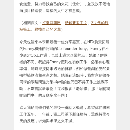
食無憂。努力尋找自己的火花（使命），並孜孜不倦地
向那目標進發，這樣的人生才有意義。
（相關舊文：
打獵與耕田
、
點解要返工？
、
Z世代的終
極筍工
、
尋找自己的火花
）
今天也請來本學期最後一位分享嘉賓，在NEX負責拓展
的Fanny和她們公司的Co-founder Tony。Fanny在不
少startup工作過，也曾上過大企業的班，她很了解兩
者的不同。我記得Fanny提到在初創工作，必須有心理
準備，隨時迎接從未遇過的挑戰，例如做營銷的突然要
轉型搞物流和生產之類。她說到這點時，我留意到很多
同學的眼睛閃過光采–年輕的他們巴不得工作上挑戰不
斷，不斷嘗試新事物！這和很多「老油條」那「唔關我
哋部門事」的反應多麼不同！
這天我給同學們講的最後一番話大概是，希望你們將來
工作五年、十年後，獲上司派下新任務時，還保持著今
天的反應，求知與求學之火不滅。