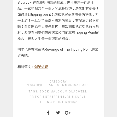
S curve不但能說明潮流的形成，也可表達一件新產
品、一家初創甚至一個人的成長軌跡：潛伏期有多長？
如何達到tipping point？怎樣把握高速增長的契機，力
爭上游？一旦到了高處不勝寒的境界，有辦法力保不衰
嗎？自從開始在大學任教後，每次我都把這課題放入教
材，希望在同學們仍未踏出校門前就有Tipping Point的
概念，把握人生每一個躍進的機會。
明年也許有機會把Revenge of The Tipping Point也加
進去吧。
相關舊文：
創業維艱
CATEGORY:
公關及傳播 PR AND COMMUNICATIONS
TAGS:
BOOK
MALCOLM GLADWELL
PR FOR ENTREPRENEURS
S CURVE
TIPPING POINT
課後雜記