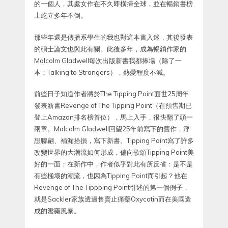
的一個人，其處女作在不久即橫掃全球，並在暢銷書榜
上屹立多年不倒。
那些年還是傳播系學生的我也對這本書入迷，其後發表
的碩士論文也與此有關。此後多年，成為暢銷作家的
Malcolm Gladwell每次出版新書我都捧場（除了一
本：Talking to Strangers），熱愛程度不減。
前些日子知道作者將於The Tipping Point面世25周年
發表新書Revenge of The Tipping Point（在預售期已
登上Amazon排名榜首位），馬上入手，很快翻了頭一
兩章。Malcolm Gladwell回望25年前寫下的舊作，浮
想聯翩、補漏拾損，寫下新書。Tipping Point寫了許多
改變世界的大潮流如何形成，偏向歌頌Tipping Point美
好的一面；在新作中，作者似乎對此有所反省：是不是
有些極壞的潮流，也因為Tipping Point而引起？他在
Revenge of The Tippping Point引述的第一個例子，
就是Sackler家族透過售賣止痛藥Oxycotin而在美國造
成的濫藥風暴。