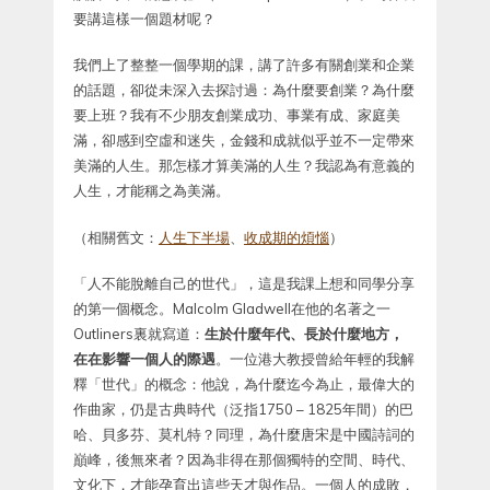
要講這樣一個題材呢？
我們上了整整一個學期的課，講了許多有關創業和企業
的話題，卻從未深入去探討過：為什麼要創業？為什麼
要上班？我有不少朋友創業成功、事業有成、家庭美
滿，卻感到空虛和迷失，金錢和成就似乎並不一定帶來
美滿的人生。那怎樣才算美滿的人生？我認為有意義的
人生，才能稱之為美滿。
（相關舊文：
人生下半場
、
收成期的煩惱
）
「人不能脫離自己的世代」，這是我課上想和同學分享
的第一個概念。Malcolm Gladwell在他的名著之一
Outliners裏就寫道：
生於什麼年代、長於什麼地方，
在在影響一個人的際遇
。一位港大教授曾給年輕的我解
釋「世代」的概念：他說，為什麼迄今為止，最偉大的
作曲家，仍是古典時代（泛指1750 – 1825年間）的巴
哈、貝多芬、莫札特？同理，為什麼唐宋是中國詩詞的
巔峰，後無來者？因為非得在那個獨特的空間、時代、
文化下，才能孕育出這些天才與作品。一個人的成敗，