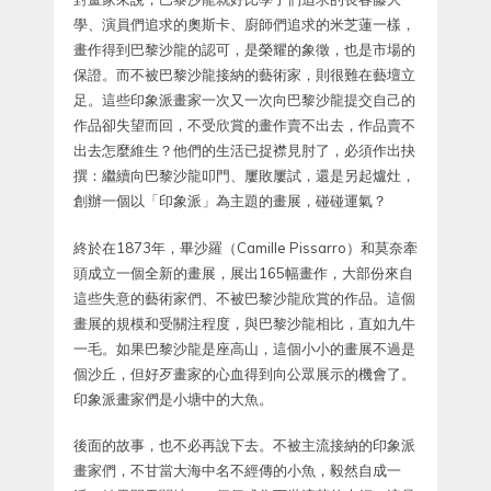
學、演員們追求的奧斯卡、廚師們追求的米芝蓮一樣，
畫作得到巴黎沙龍的認可，是榮耀的象徵，也是市場的
保證。而不被巴黎沙龍接納的藝術家，則很難在藝壇立
足。這些印象派畫家一次又一次向巴黎沙龍提交自己的
作品卻失望而回，不受欣賞的畫作賣不出去，作品賣不
出去怎麼維生？他們的生活已捉襟見肘了，必須作出抉
撰：繼續向巴黎沙龍叩門、屢敗屢試，還是另起爐灶，
創辦一個以「印象派」為主題的畫展，碰碰運氣？
終於在1873年，畢沙羅（Camille Pissarro）和莫奈牽
頭成立一個全新的畫展，展出165幅畫作，大部份來自
這些失意的藝術家們、不被巴黎沙龍欣賞的作品。這個
畫展的規模和受關注程度，與巴黎沙龍相比，直如九牛
一毛。如果巴黎沙龍是座高山，這個小小的畫展不過是
個沙丘，但好歹畫家的心血得到向公眾展示的機會了。
印象派畫家們是小塘中的大魚。
後面的故事，也不必再說下去。不被主流接納的印象派
畫家們，不甘當大海中名不經傳的小魚，毅然自成一