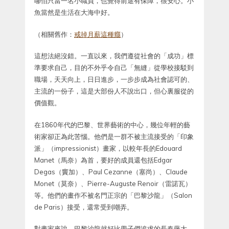
哪怕只當一名小職員，也覺得前途有保障，很安心。小
魚當然是生活在大海中好。
（相關舊作：
戒掉月薪這種癮
）
這想法絕沒錯。一直以來，我們遵從社會的「成功」標
準要求自己，目的不外乎令自己「無縫」從學校接駁到
職場，天天向上，日日進步，一步步成為社會認可的、
主流的一份子，這是大部份人不說出口，但心裏服從的
價值觀。
在1860年代的巴黎、世界藝術的中心，幾位年輕的藝
術家卻正為此苦惱。他們是一群不被主流接受的「印象
派」（impressionist）畫家，以較年長的Edouard
Manet（馬奈）為首，要好的成員還包括Edgar
Degas（竇加）、Paul Cezanne（塞尚）、Claude
Monet（莫奈）、Pierre-Auguste Renoir（雷諾瓦）
等。他們的畫作不被名門正宗的「巴黎沙龍」（Salon
de Paris）接受，還常受到嘲弄。
對畫家來說，巴黎沙龍就好比學子們追求的長春藤大