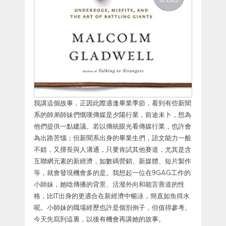
我講這個故事，正因此際適逢畢業季節，看到有些新聞
系的師弟師妹們慨嘆傳媒是夕陽行業，前途未卜，想為
他們提供一點建議。若以傳統眼光看傳媒行業，也許會
為出路苦惱；但新聞系出身的畢業生們，語文能力一般
不錯，又擅長與人溝通，只要肯試其他賽道，尤其是含
互聯網元素的新經濟，如數碼營銷、新媒體、短片製作
等，就會發現機會多的是。我想起一位在9GAG工作的
小師妹，她唸傳播的背景、活潑外向和能言善道的性
格，比IT出身的更適合在新經濟中暢泳，簡直如魚得水
呢。小師妹的職場經歷也許是個別例子，但值得參考。
今天先寫到這裏，以後有機會再講她的故事。