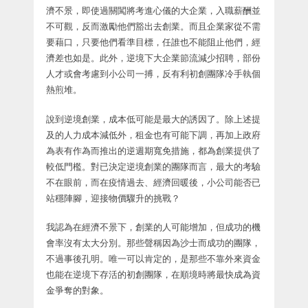
濟不景，即使過關闖將考進心儀的大企業，入職薪酬並
不可觀，反而激勵他們豁出去創業。而且企業家從不需
要藉口，只要他們看準目標，任誰也不能阻止他們，經
濟差也如是。此外，逆境下大企業節流減少招聘，部份
人才或會考慮到小公司一搏，反有利初創團隊冷手執個
熱煎堆。
說到逆境創業，成本低可能是最大的誘因了。除上述提
及的人力成本減低外，租金也有可能下調，再加上政府
為表有作為而推出的逆週期寬免措施，都為創業提供了
較低門檻。對已決定逆境創業的團隊而言，最大的考驗
不在眼前，而在疫情過去、經濟回暖後，小公司能否已
站穩陣腳，迎接物價驟升的挑戰？
我認為在經濟不景下，創業的人可能增加，但成功的機
會率沒有太大分別。那些聲稱因為沙士而成功的團隊，
不過事後孔明。唯一可以肯定的，是那些不靠外來資金
也能在逆境下存活的初創團隊，在順境時將最快成為資
金爭奪的對象。