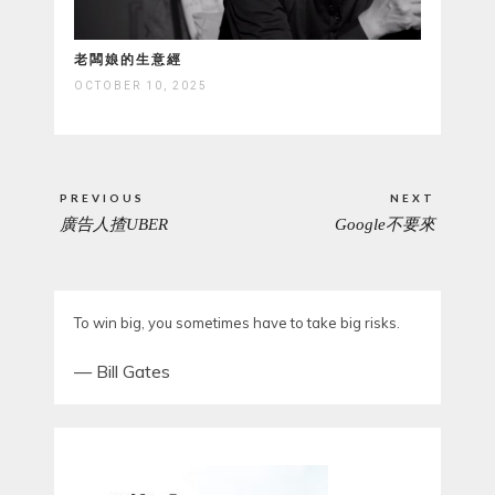
老闆娘的生意經
OCTOBER 10, 2025
Post
PREVIOUS
NEXT
navigation
廣告人揸UBER
Google不要來
PREVIOUS
NEXT
POST:
POST:
To win big, you sometimes have to take big risks.
—
Bill Gates