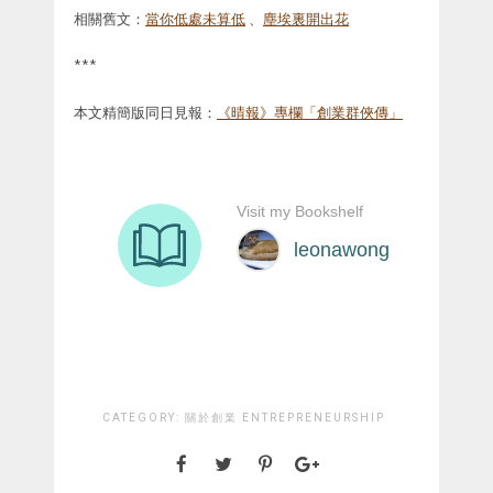
相關舊文：
當你低處未算低
、
塵埃裏開出花
***
本文精簡版同日見報：
《晴報》專欄「創業群俠傳」
CATEGORY:
關於創業 ENTREPRENEURSHIP