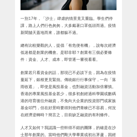
一別17年，「沙士」肆虐的情景竟又重臨。學生們停
課，路上人們行色匆匆，大多戴著口罩低頭而過。疫情
新聞舖天蓋地而來，誰都躲不過。
總有比較樂觀的人，提倡「有危便有機」，說每次經濟
低迷都是創業的機會。是耶非耶？創業有三個必要條
件：資金、人才、成本，即管逐一審視看看。
創業若只看資金的話，那現已不必談下去，因為在疫情
蔓延下，銀根更見緊拙。傳統銀行行事保守，一向「落
雨收遮」，即使是風投基金，也對融資活動加倍審慎。
香港的專業風投基金甚少，很多初創經過科學園或數碼
港的培育後往外融資，不免向大企業的投資部門或家族
基金叩門，但在好景時要得到他們青睞已不容易，何況
在經濟逆轉時？簡言之，目前缺乏融資的有利條件。
人才又如何？我認識一些幹得不錯的團隊，的確是在沙
士那年創業的。當時他們剛大學畢業或初出茅蘆，因經