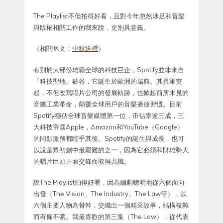
The Playlist不但拍得好看，且對今年忽然涉足和音樂
與版權相關工作的我來說，更別具意義。
（相關舊文：
中秋送禮
）
有別於大部份雄霸全球的科技巨企，Spotify並非來自
「科技聖地」矽谷，它誕生於歐洲的瑞典。其異軍突
起，不但改寫唱片公司的發展軌跡，也掀起前所未見的
音樂工業革命，顛覆全球用戶的音樂播放習慣。目前
Spotify穩佔全球音樂媒體第一位，市佔率逾三成，三
大科技帝國Apple，Amazon和YouTube（Google）
的同類服務都瞠乎其後。Spotify的誕生與成長，也可
以說是眾初創中最艱難的之一，因為它必須和財雄勢大
的唱片巨頭正面交鋒而取得共識。
說The Playlist拍得好看，因為編劇聰明地從六個面向
出發（The Vision、The Industry、The Law等），以
六個主要人物為骨幹，交織出一個精采故事，結構複雜
而有條不紊。我最喜歡的第三集（The Law），從代表