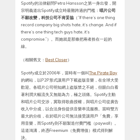
Spotify的法律顧問Petra Hansson之第一身出發，開
宗明義道出Spotify成立時最難跨過的門檻：
唱片公司
不願改變，科技公司不肯妥協
（”If there’s one thing
record company big shots hate, it’s change. And if
there’s one thing tech guys hate, it’s
compromise.”）。而她就是那條把兩者拴在一起的
線。
（相關舊文：
Best Closer
）
Spotify成立於2006年，當時有一個叫
The Pirate Bay
的網站，以P2P形式讓用戶下載盗版音樂，在全球大受
歡迎。各唱片公司明知網上盗版禁之不絕，但眼白白看
著利潤大幅流失又無能為力，極之頭痛。Spotify主動
和唱片公司交涉，冀取得歌曲授權，與唱片公司從廣告
收入中分成，以合法身份提供音樂串流服務。當時雙方
最大的分歧，在於唱片公司無法接受讓用戶「免費」享
用音樂，而Spotify則不願製造付費門檻（paywall）。
這道鴻溝，終憑Freemium（免費增值）模式得到解
決。