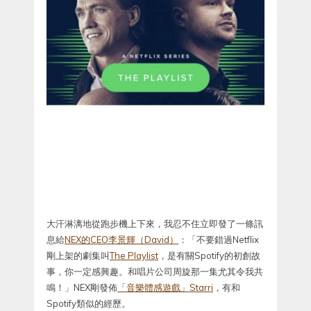
大汗淋漓地從跑步機上下來，我忍不住立即發了一條訊
息給
NEX的CEO李景輝（David）
：「不要錯過Netflix
剛上架的劇集叫
The Playlist
，是有關Spotify的初創故
事，你一定感興趣。和唱片公司周旋那一集尤其令我共
鳴！」NEX剛發佈
「音樂體感遊戲」Starri
，有和
Spotify類似的經歷。