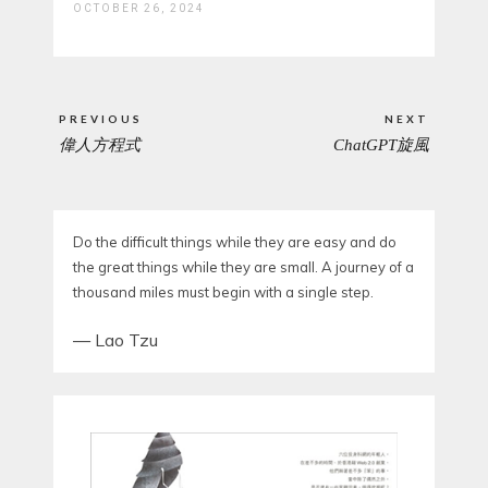
OCTOBER 26, 2024
Post
PREVIOUS
NEXT
navigation
偉人方程式
ChatGPT旋風
PREVIOUS
NEXT
POST:
POST:
Do the difficult things while they are easy and do
the great things while they are small. A journey of a
thousand miles must begin with a single step.
—
Lao Tzu