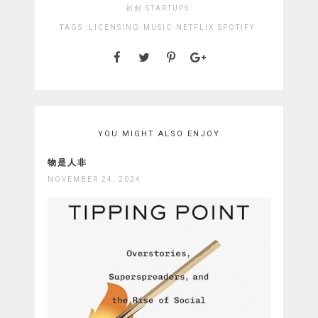
初創 STARTUPS
TAGS:
LICENSING
MUSIC
NETFLIX
SPOTIFY
YOU MIGHT ALSO ENJOY
物是人非
NOVEMBER 24, 2024