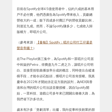
目前在Spotify全球4.5億使用者中，佔約六成的基本用
戶不必付費，他們憑廣告為Spotify帶來收入，貢獻總
營收大約一成；餘下四成多付費訂戶的營收貢獻比例，
則達近九成。然而，不論Spotify賺多少，七成收入歸
版權方，即唱片公司。
（參考來源：
【曼報】Spotify：唱片公司打工仔還是
聲音帝國？
）
在The Playlist第三集中，為Spotify和一眾唱片公司居
中斡旋的Petra，得費盡九牛二虎之力，讓唱片公司明
白、並接受按歌曲播放率分成的概念，同時使出合縱連
橫手段，才能令頑石點頭，獲唱片公司首肯授權。我真
慶幸在2022年才開始涉足這方面的談判，為NEX與香
港和台灣的唱片公司洽談音樂授權，因自Spotify開
始，一眾科技、遊戲公司多年來已開闢出條條大路，為
我們省下許多功夫。
歲末有許多「煲劇清單」出爐，我向從事科技創業的朋