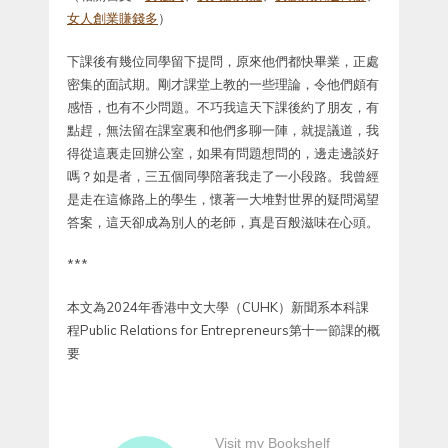
女人創業賺錢多
）
下課後有幾位同學留下提問，原來他們都快畢業，正處
密集的面試期。剛才課堂上教的一些理論，令他們頗有
感悟，也有不少問題。不巧我這天下課後約了朋友，有
點趕，無法留在課室裏和他們多聊一陣，就提議道，我
得從這裏走回辦公室，如果有問題想問的，邊走邊談好
嗎？如是者，三五個同學陪著我走了一小段路。我曾經
是走在這條路上的學生，懷著一大堆對世界的疑問渴望
答案，這天卻成為別人的老師，真是百般滋味在心頭。
***
本文為2024年香港中文大學（CUHK）新聞系本科課
程Public Relations for Entrepreneurs第十一節課的概
要