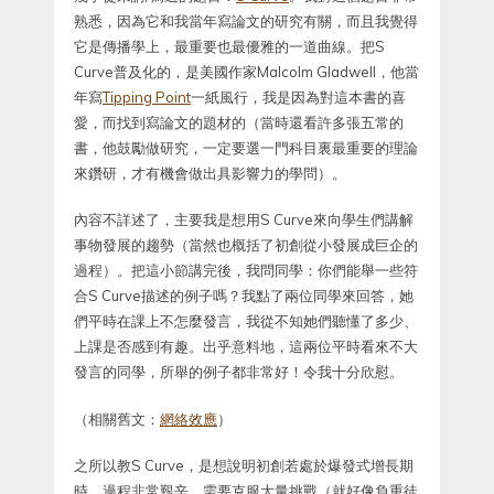
熟悉，因為它和我當年寫論文的研究有關，而且我覺得
它是傳播學上，最重要也最優雅的一道曲線。把S
Curve普及化的，是美國作家Malcolm Gladwell，他當
年寫
Tipping Point
一紙風行，我是因為對這本書的喜
愛，而找到寫論文的題材的（當時還看許多張五常的
書，他鼓勵做研究，一定要選一門科目裏最重要的理論
來鑽研，才有機會做出具影響力的學問）。
內容不詳述了，主要我是想用S Curve來向學生們講解
事物發展的趨勢（當然也概括了初創從小發展成巨企的
過程）。把這小節講完後，我問同學：你們能舉一些符
合S Curve描述的例子嗎？我點了兩位同學來回答，她
們平時在課上不怎麼發言，我從不知她們聽懂了多少、
上課是否感到有趣。出乎意料地，這兩位平時看來不大
發言的同學，所舉的例子都非常好！令我十分欣慰。
（相關舊文：
網絡效應
）
之所以教S Curve，是想說明初創若處於爆發式增長期
時，過程非常艱辛，需要克服大量挑戰（就好像負重徒