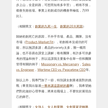
步上山，全是斜路，可想而知有多辛苦），稍有不慎，
都會失敗收場。事實上初創成功的機會率極低，乃99
比1。
（相關舊文：
創業的九死一生
、
創業的20大死因
）
歸納初創死亡的原因，不外乎市場、產品、團隊。沒有
市場（
Product-Market Fit
），初創根本沒成功的可
能，所以無謂多講；產品的variety太多，難一概而
論，也不容易在課堂上講解；唯有團隊，有許多可供參
考的理論和例子，所以這課我主要集中在舉一些和團隊
管理有關的例子：
Missionary vs. Mercenary
，
Sales
vs. Engineer
，
Wartime CEO vs. Peacetime CEO
等。
除以上外，我專門加了一節，特別講女創業者面對的挑
戰（畢竟我出版過
一整本講這題材的書
啊），我希望她
們對此做好心理準備，將來在職場上，不要怯於展現自
己的鋒芒。
（相關舊文：
女強人
、
女人創業難
、
女創業家逆轉勝
、