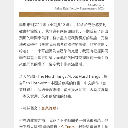
學期來到第11週（全期共13週），我終於充分感受到
教書的愉悅了。我想這有兩個原因吧，一則我花了超出
預期的時間來備課，務求盡力把我覺得好的理論，完整
地教給學生（事前我有應考前溫習的感覺，非常焦慮，
哈哈）；二來可能因為自己準備充足，我更有把握與同
學在課堂上進行討論，而他們的回答使我眼前一亮！原
來他們真的懂了！這令我非常有滿足感。
這天的課叫The Hard Things About Hard Things，取
自Ben Horowitz一本關於創業的好書，中文譯作《創
業維艱》。我過去寫專欄，多次提及此書，因為這真是
一本又實用、又有啟發性的好書。
（相關舊文：
創業維艱
）
但在講此書之前，我花了不少時間講一個我很熟悉，但
幾乎從未講/寫過的題目：
S Curve
。我對這個題目非常