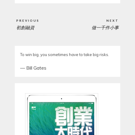
Post
PREVIOUS
NEXT
navigation
初創融資
做一千件小事
PREVIOUS
NEXT
POST:
POST:
To win big, you sometimes have to take big risks.
—
Bill Gates