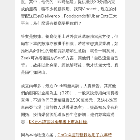
度。其中，他們的「即時配送」提供最快30分鐘內完
成的服務，獲不少餐廳採用。我問Vincent，現在的外
賣配送已有Deliveroo，Foodpanda和Uber Eats三大
平台，為什麼還有餐廳要用你們？
答案是數據。餐廳使用上述外賣速遞服務當然方便，但
顧客下單的數據亦被拱手相讓，若將來想擴展業務，如
推出具針對性的營銷資訊增加生意額，就會一籌莫展。
Zeek可為餐廳提供SaaS方案，讓他們「自己流量自己
管」，故能以此突圍。經他解釋後，我才恍然大悟。真
是隔行如隔山。
成立兩年多，最近Zeek轉趨高調，大賣廣告。其實他
們的顧客以企業為主（B2B），一般來說毋須向消費者
宣傳，不過他們已累積融資2,500萬美元，又決心進軍
東南亞市場（目前收入以香港為主），提高知名度有利
開拓。疫情爆發後配送服務生意倍增，他們亦籌躇滿
志，
KK更不諱言以兩年後上市為目標
。
同為本地物流方案，
GoGoX披荊斬棘地用了八年時