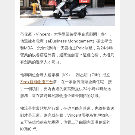
范俊彥（Vincent）大學畢業後從事企業顧問十多年，
他還擁有電商（eBusiness Management）碩士學位
和MBA，怎會想到有一天要換上Polo制服，為24小時
營業的快餐店送外賣，還毫無怨言？這種心情，大概只
有創業的過來人才明白。
他和兩位合夥人趙家祺（KK）、謝杰明（Cliff）成立
Zeek智能物流平台
前，在一家物流龍頭企業任職，接
手一個項目，要為香港的麥當勞提供24小時即時配送
服務，這在當時屬於該物流企業未開拓的領域。
物流是非常貼地的行業，任你再能言善道，也得把貨送
到才是王道。為完成任務，Vincent需要為客戶物色一
支可堪信賴的在地團隊，他看上了由國內回港創業的
KK和Cliff。