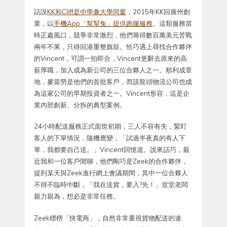
話說
KK和Cliff是中學兼大學同窗
，2015年KK回廣州創
業，以
手機App「幫幫兔」提供跑腿服務
。這類服務當
時正處風口，競爭非常激烈，他們籌得數百萬美元苦戰
兩年不果，只得回港重整旗鼓。恰巧遇上尋找合作夥伴
的Vincent，可謂一拍即合，Vincent更辭去原來的高
薪厚職，加入成為新公司的三位合夥人之一。順利成章
地，麥當勞是他們的首批客戶，而該龍頭物流公司也成
為這家公司的早期投資者之一。Vincent形容，這是企
業內部創新、分拆的典型案例。
24小時配送服務正式面世初期，三人不容有失，緊盯
客人的下單情況，隨機應變，「試過半夜真的有人下
單，我都要自己送。」Vincent回憶道。說來話巧，最
近我和一位客戶閒聊，他們剛巧是Zeek的合作夥伴，
提到某天與Zeek進行網上會議期間，其中一位合夥人
不得不臨時中斷，「我在送貨，要入?先！」堂堂老闆
親力親為，想必是非常任務。
Zeek標榜「快電商」，自然非常重視貨物配送的速