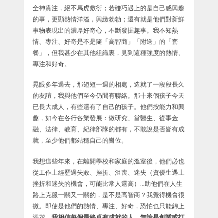
全神貫注，絕不馬虎敷衍；若碰巧遇上的是自己感興趣
的事，更顯熱情洋溢，興緻勃勃；還有就是他們對新鮮
事物表現出的濃厚好奇心，不斷發掘趣事。我不知熱
情、專注、好奇是不是隨「高智商」「附送」的「套
餐」，但我甚少在其他組織裏，見到這種強度的熱情、
專注和好奇。
晃眼多年過去，那短短一週的相處，造就了一段段長久
的友誼，我與他們至今仍間有聯絡。那十來個孩子今天
已長大成人，有些還有了自己的孩子。他們按能力和興
趣，如今在各行各業發展：做研究、當醫生、從事金
融、法律、教育、紀律部隊的都有，不敢說是否皆有成
就，至少他們都站穩自己的崗位。
我想這些年來，在離開學校和家庭的溫室後，他們必也
從工作上經歷過失敗、挫折、沮喪、迷失（資優生遇上
挫折和迷失的機會，可能比常人還高）…助他們在人生
路上克服一關又一關的，是不是高智商？我覺得機會很
微。即使是他們的熱情、專注、好奇，恐怕也只能錦上
添花。
我相信每個最終卓有成就的人，無論是創業或打