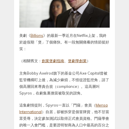
美劇《
Billions
》的最新一季近月在Netflix上架，我終
於趁假期「煲」了個痛快。有一段無關痛癢的情節挺好
笑：
（相關舊文：
創業煲劇指南
、
煲劇學創業
）
主角Bobby Axelrod旗下的基金公司Axe Capital曾被
監管機構盯上後，為減少麻煩，不惜從證監挖角，請了
個高層回來專責合規（compliance）。這高層叫
Spyros，在劇集裏擔當被取笑的諧角。
這集劇情提到，Spyros一直以「門薩」會員（
Mensa
International
）自居，卻被拆穿是個冒牌貨，他不甘當
眾受辱，決定參加測試以取得正式會員資格。門薩學會
的唯一入會門檻，是要證明智商為人口中最高的百分之