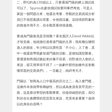
二，即IQ約為130或以上，只要通過門薩的網上測試就
可以了。Spyros在參加測試前要同事們考他，可是人
家提一個問題出來，他還在考量，旁觀的交易員或分析
員已不假思索講出答案，令他很沒趣。這段情節對劇本
的推進作用不大，但令觀眾看得很過癮。
要成為門薩會員是否很難？著名股評人David Webb以
才智見稱，他就擔任過香港門薩的主席；我有幾位聰明
過人的朋友，年少時以玩票性質「不小心」入了會，其
中一個還曾帶我參加過門薩的活動，是個知識型聚會。
要通過智商測試聽起來好像不容易，但對成功入會的人
來說，卻又簡單得不得了（一如劇中那些如條件反射般
懂答題的交易員們）。一言蔽之，純綷考天才。
門薩以「智商為人口中最高的百分之二」為入會門檻，
這條件本身就帶有稀缺性，所以成為會員有其罕見的一
面，這是毋須爭辯的客觀事實。但值得細想的是，高IQ
對於在社會鑽營的芸芸眾生來說，究竟有多重要？值得
以此身份自居嗎？