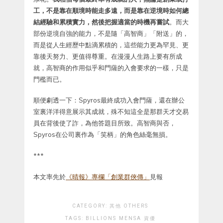
工，不是靠在順境時能走多遠，而是靠在逆境時如何總
結經驗和累積實力，然後把握適當的時機再嘗試
。而大
部份逆境自強的能力，不是隨「高智商」「附送」的，
而是從人生經歷中點滴累積的，這些能力更為罕見、更
靠後天努力、更值得尊重。在漫漫人生路上要有所成
就，高智商的作用似乎和門薩的入會要求的一樣，只是
門檻而已。
順便劇透一下：Spyros最終成功入會門薩，還在辦公
室裏洋洋得意展示其成就，殊不知這全是那群天才交易
員在背後使了詐，為他答題目所致。高智商與否，
Spyros在公司裏作為「笑柄」的角色絲毫無損。
***
本文率先於
《晴報》專欄「創業群俠傳」
見報
CATEGORY:
其他 OTHERS
TAGS:
BILLIONS
MENSA
資優