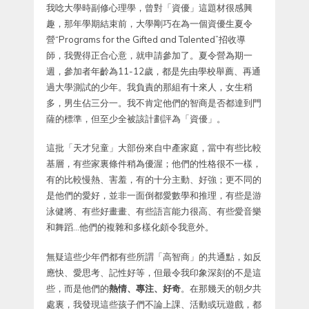
我唸大學時副修心理學，曾對「資優」這題材很感興
趣，那年學期結束前，大學剛巧在為一個資優生夏令
營“Programs for the Gifted and Talented”招收導
師，我覺得正合心意，就申請參加了。夏令營為期一
週，參加者年齡為11-12歲，都是先由學校舉薦、再通
過大學測試的少年。我負責的那組有十來人，女生稍
多，男生佔三分一。我不肯定他們的智商是否都達到門
薩的標準，但至少全被該計劃評為「資優」。
這批「天才兒童」大部份來自中產家庭，當中有些比較
基層，有些家裏條件稍為優渥；他們的性格很不一樣，
有的比較慢熱、害羞，有的十分主動、好強；更不同的
是他們的愛好，並非一面倒都愛數學和推理，有些是游
泳健將、有些好畫畫、有些語言能力很高、有些愛音樂
和舞蹈…他們的複雜和多樣化頗令我意外。
無疑這些少年們都有些所謂「高智商」的共通點，如反
應快、愛思考、記性好等，但最令我印象深刻的不是這
些，而是他們的
熱情、專注、好奇
。在那幾天的朝夕共
處裏，我發現這些孩子們不論上課、活動或玩遊戲，都