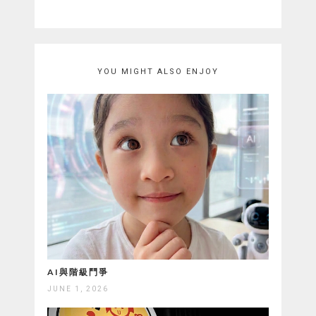
YOU MIGHT ALSO ENJOY
AI與階級鬥爭
JUNE 1, 2026