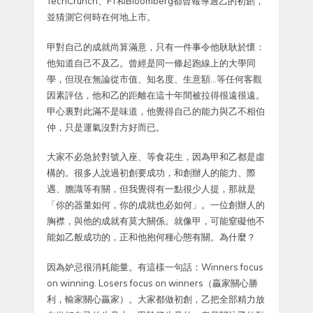
TechCrunch、FT和Bloomberg都曾報導過乙的初創，
並猜測它何時在何地上市。
甲對自己的成就尚算滿意，只有一件事令他耿耿於懷：
他知道自己不及乙。曾經是同一條起跑線上的大學同
學，但現在無論從市值、知名度、生意額…等任何客觀
因素評估，他和乙的距離在這十年間被拉得很遠很遠。
甲心裏對此滿不是味道，他覺得自己的能力與乙不相伯
仲，只是運氣沒對方好而已。
大家不必急於對號入座、等食花生，因為甲和乙都是虛
構的。很多人說過初創要成功，和創辦人的能力、際
遇、膽識等有關，但我覺得有一點很少人提，那就是
「你的器量如何，你的成就也必如何」。一位創辦人的
胸襟，與他的成就有莫大關係。就像甲，可能窒礙他不
能如乙般成功的，正和他抱何種心態有關。為什麼？
因為妒忌很消耗能量。有這樣一句話：Winners focus
on winning. Losers focus on winners（贏家關心勝
利，輸家關心贏家）。大家都做初創，乙把全部精力放