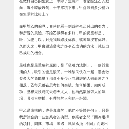
在做好自己的生意上，甲除了生意外，老是關注乙的動
向，還不時酸幾句。十年累積下來，甲會浪費多少精力
在無謂的比較上？
而甲對乙的偏見，會使他看不到或輕視乙付出的努力，
和所冒的風險。不論乙做得有多好，甲的反應都是，
呸，我也可以，只是我底線沒你低、或運氣沒有你好。
久而久之，甲會錯過參考許多令乙成功的方法，減低自
己成功的機會。
最後也是最重要的原因，是「吸引力法則」。一個器量
淺的人，吸引的也是酸民。一堆酸民伙在一起，那會散
發多大的負能量？那會令多少正向思維的人敬而遠之？
相反，乙每天都在思考如何突破、如何解困、如何成
功，壓根兒沒時間去怨天尤人，他自然散發強大的氣
場，吸引肯拼搏、有理想的人和他一起闖。
甲乙是虛構的，也是真實的；他們不等於任何人，只是
我所綜合的一些創業者的典型。創業者之間「因為選擇
的項目、團隊、市場、際遇、風險承擔…不同」而走出