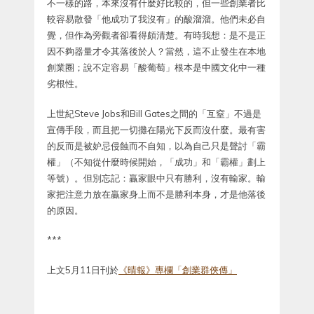
不一樣的路，本來沒有什麼好比較的，但一些創業者比
較容易散發「他成功了我沒有」的酸溜溜。他們未必自
覺，但作為旁觀者卻看得頗清楚。有時我想：是不是正
因不夠器量才令其落後於人？當然，這不止發生在本地
創業圈；說不定容易「酸葡萄」根本是中國文化中一種
劣根性。
上世紀Steve Jobs和Bill Gates之間的「互窒」不過是
宣傳手段，而且把一切攤在陽光下反而沒什麼。最有害
的反而是被妒忌侵蝕而不自知，以為自己只是聲討「霸
權」（不知從什麼時候開始，「成功」和「霸權」劃上
等號）。但別忘記：贏家眼中只有勝利，沒有輸家。輸
家把注意力放在贏家身上而不是勝利本身，才是他落後
的原因。
***
上文5月11日刊於
《晴報》專欄「創業群俠傳」