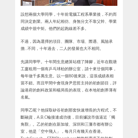
設想兩個大學同學，十年前電腦工程系畢業後，不約而
同決定創業。兩人年紀相仿、身無分文不靠父幹、學業
成績中規中矩。他們的起跑線差不多。
不過，因為選擇的項目、團隊、市場、際遇、風險承
擔…不同，十年過去，二人的發展也大不相同。
先講同學甲。十年間生意總算站穩了陣腳，近年在觀塘
工廈租用一個有乒乓球枱的辦公室，請十來廿個同事，
每年做千多萬生意。以一個80後來說，這張成績表相
當不錯。而且甲間中會現身尹思哲主持的初創節目，評
論港府的創科政策和楊局長的表現，在本地初創界薄有
名氣。
同學乙呢？他採取矽谷初創那套快速增長的方程式，不
斷融資，A,B,C輪接連成功後，目前據說市值逼近「獨
角獸」。乙的初創在新加坡、深圳和三藩市都有辦公
室，他是「空中飛人」，每月只有幾天在香港。