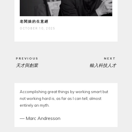
老闆娘的生意經
OCTOBER 10, 2025
Post
PREVIOUS
NEXT
navigation
天才與創業
輸入科技人才
PREVIOUS
NEXT
POST:
POST:
Accomplishing great things by working smart but
not working hard is, as far as I can tell, almost
entirely an myth.
—
Marc Andresson