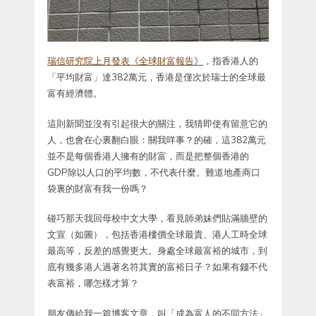
瑞信研究院上月發表《全球財富報告》
，指香港人的
「平均財富」達382萬元，香港是僅次於瑞士的全球最
富有經濟體。
這則新聞並沒有引起很大的關注，我猜即使有留意它的
人，也會在心裏翻白眼：關我咩事？的確，這382萬元
並不是每個香港人擁有的財富，而是把整個香港的
GDP除以人口的平均數，不代表什麼。難道地產商口
袋裏的財富有我一份嗎？
碰巧那天我回母校中文大學，看見師弟妹們貼滿牆壁的
文宣（如圖），包括香港樓價全球最貴、港人工時全球
最高等，反差的感覺更大。身處全球最富裕的城市，到
底有幾多港人過著名符其實的富裕日子？如果有錢不代
表富裕，哪怎樣才算？
朋友傳給我一篇博客文章，叫「成為富人的不同方法」