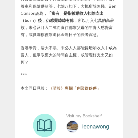
養車和保險供款等，七除八扣下，大概所餘無幾。Ben
Carlson認為，
「富有」是指被動收入扣除支出
（burn）後，仍感覺綽綽有餘
，所以月入七萬的高薪
族，未必及月入二萬而食住都靠父母的年青人感覺富
有，或供滿樓僅靠退休金過日子的長者寫意。
香港米貴，居大不易。未必人人都能從增加收入中成為
富人，但爭取更大的時間自主權，或管理好支出又如
何？
***
本文同日見報：
《晴報》專欄「創業群俠傳」