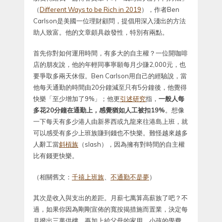
（
Different Ways to be Rich in 2019
），作者Ben
Carlson是美國一位理財顧問，提倡用深入淺出的方法
助人致富。他的文章頗具啟發性，特別有兩點。
首先你對如何運用時間，有多大的自主權？一位開咖啡
店的朋友說，他的年輕同事寧願每月少賺2,000元，也
要爭取多兩天休假。Ben Carlson用自己的經驗說，當
他每天通勤的時間由20分鐘減至只有5分鐘後，他覺得
快樂「至少增加了9%」；他更
引述研究
指，
一般人每
多花20分鐘在通勤上，感覺猶如人工被扣19%
。想像
一下每天有多少港人由新界西或九龍來往港島上班，就
可以感受有多少上班族賺到錢也不快樂。難怪越來越多
人辭工當
斜槓族
（slash），因為擁有對時間的自主權
比有錢更快樂。
（相關舊文：
千禧上班族
、
不通勤不是夢
）
其次是收入與支出的差距。月薪七萬算高薪族了吧？不
過，如果你因為剛剛宣佈的寬按揭措施而置業，決定每
月撥出三萬供樓，再加上給父母的家用、小孩的學費、