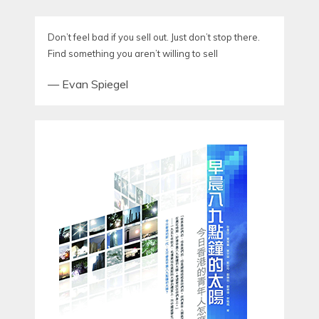
Don’t feel bad if you sell out. Just don’t stop there.
Find something you aren’t willing to sell
—
Evan Spiegel