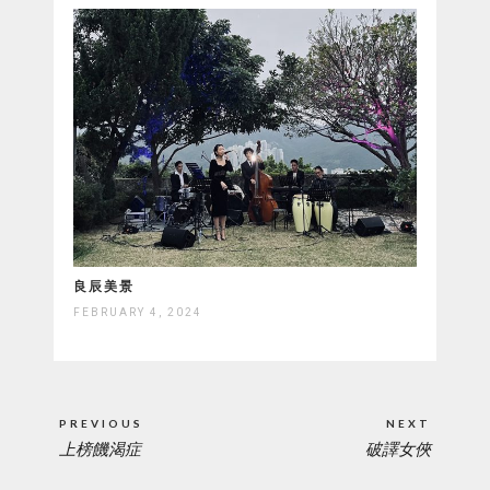
良辰美景
FEBRUARY 4, 2024
Post
PREVIOUS
NEXT
navigation
上榜饑渴症
破譯女俠
PREVIOUS
NEXT
POST:
POST: