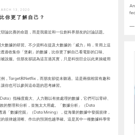
An
ARCH 13, 2020
fe
比你更了解自己？
文辯論比賽的命題，而是我最近和一位創科界朋友的討論話題。
關大數據的研習。不少資料在提及大數據的「威力」時，常用上這
lix透過收集你「煲劇」的數據，比你更了解自己看電影的口味、
也漸被說服。但朋友卻認為這言過其實，只是科技巨企以此來操縱用
Target和Netflix，而朋友卻從未聽過。這是兩個相當有趣和
，讓你也可以參與這命題的思考練習。
 Data）指極度龐大、人力難以有效處理的數據，它們可以零碎、
效的整理和分析，並無太大用處。「數據分析」（Data
透過「數據挖掘」（Data Mining），從海量的數據中發掘規律，
現的規律越清晰、作出的預測也越準確。這是其中一種數據科學常