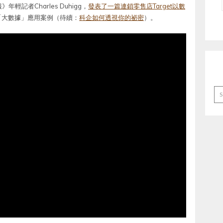
記者Charles Duhigg，
發表了一篇連鎖零售店Target以數
「大數據」應用案例（待續：
科企如何透視你的祕密
）。
Ar