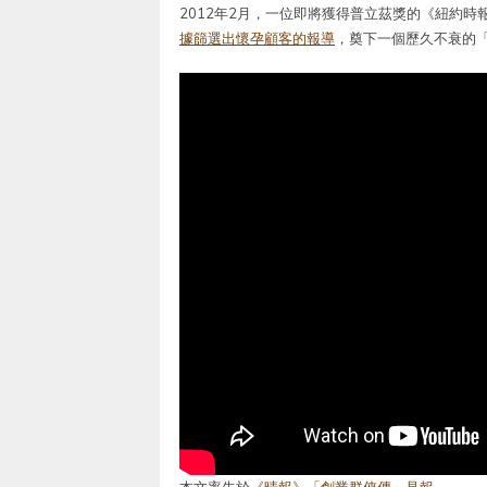
2012年2月，一位即將獲得普立茲獎的《紐約時報》年輕
據篩選出懷孕顧客的報導
，奠下一個歷久不衰的
本文率先於
《晴報》「創業群俠傳」見報