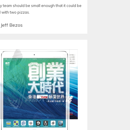
y team should be small enough that it could be
d with two pizzas.
—
Jeff Bezos