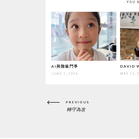
YOU 
AI與階級鬥爭
DAVID
JUNE 1, 2026
MAY 13, 
Post
PREVIOUS
navigation
轉守為攻
PREVIOUS
POST: