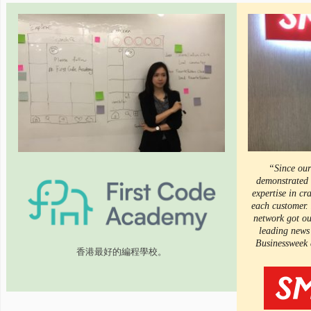
“Since our
demonstrated 
expertise in cr
each customer.
network got ou
leading news
Businessweek
香港最好的編程學校。