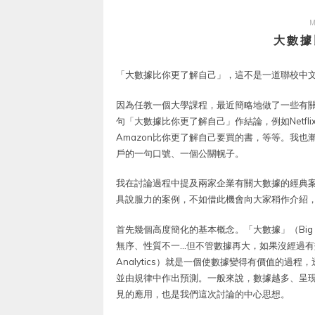
M
大數據
「大數據比你更了解自己」，這不是一道聯校中
因為任教一個大學課程，最近簡略地做了一些有
句「大數據比你更了解自己」作結論，例如Netf
Amazon比你更了解自己要買的書，等等。我
戶的一句口號、一個公關幌子。
我在討論過程中提及兩家企業有關大數據的經典案例，
具說服力的案例，不如借此機會向大家稍作介紹
首先幾個高度簡化的基本概念。「大數據」（Big
無序、性質不一…但不管數據再大，如果沒經過有
Analytics）就是一個使數據變得有價值的過程，
並由規律中作出預測。一般來說，數據越多、呈
見的應用，也是我們這次討論的中心思想。