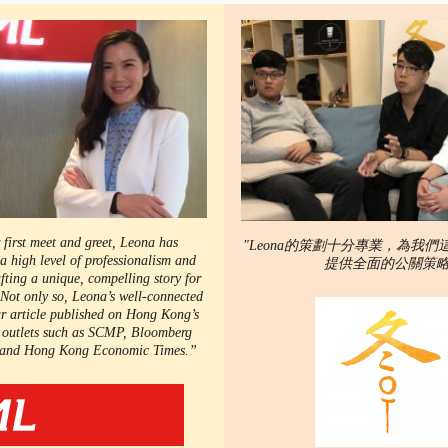
 first meet and greet, Leona has
"Leona的策劃十分專業，為我
a high level of professionalism and
提供全面的公關策略
afting a unique, compelling story for
 Not only so, Leona’s well-connected
r article published on Hong Kong’s
 outlets such as SCMP, Bloomberg
 and Hong Kong Economic Times.”