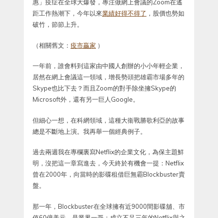
惠」疫症在全球大爆發，專注做網上會議的Zoom在遙
距工作熱潮下，今年以來
業績好得不得了
，股價也勢如
破竹，節節上升。
（相關舊文：
疫市贏家
）
一年前，誰會料到這家由中國人創辦的小小年輕企業，
居然在網上會議這一領域，增長勢頭把雄霸市場多年的
Skype也比下去？而且Zoom的對手除坐擁Skype的
Microsoft外，還有另一巨人Google。
但細心一想，在科網領域，這種大衞戰勝歌利亞的故事
總是不斷地上演。我再舉一個經典例子。
過去兩週我在專欄裏寫Netflix的企業文化，為保主題鮮
明，沒把這一章寫進去，今天終於有機會一提：Netflix
曾在2000年，向當時的影碟租借巨無霸Blockbuster賣
盤。
那一年，Blockbuster在全球擁有近9000間影碟舖、市
值60億美元，是業界一哥；成立不足三年的Netflix與之