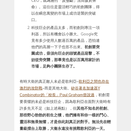
CEO，就為應付「反壟斷」法而疲於奔
命
）。這往往是靈活輕巧的初創團隊，得
以在瞬息萬變的市場上成功逆襲的突破
口。
科技巨企的產品太多，而初創則專注一項
利器，所以有機會以小勝大。Google究
竟有多少使用人數過百萬的產品，恐怕連
他們的高層一下子也答不出來。
初創要突
圍成功，毋須向巨企的頭號產品迎擊，不
妨從旁突襲，那畢竟也是以百萬用家計的
市場，足夠小團隊生存了。
有時大衛的真正敵人未必是歌利亞–
歌利亞之間也存在
激烈的攻防戰
–而是其他大衛。
矽谷著名加速器Y
Combinator的「校長」Paul Graham曾說過
，初創需
要畏懼的未必是科技巨企，因為歌利亞在面對大衛時有
許多先天不足（如上述兩點），但
其他不知名的初創、
那些野心勃勃的初生之犢，他們擁有和你一樣的鬥心、
靈活和無畏無懼，才是你此刻真正的對手。無法先在輕
量級擂台上取勝，大衞永遠沒有挑戰歌利亞的一天。