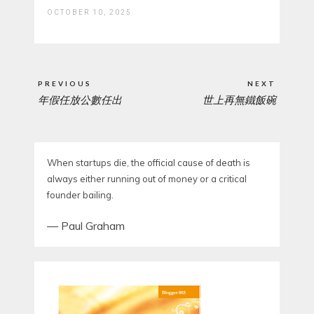
OCTOBER 10, 2025
Post
PREVIOUS
NEXT
navigation
年假任放公數任出
世上再無鐵飯碗
PREVIOUS
NEXT
POST:
POST:
When startups die, the official cause of death is
always either running out of money or a critical
founder bailing.
—
Paul Graham