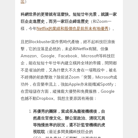
出
）
科網世界的更替就有這麼快。短短廿年光景，就讓一家
巨企走進歷史，而另一家巨企締造歷史
（和Zoom一
樣，今年
Netflix的業績和股價也是前所未有地優秀
）。
且把Blockbuster當作舊時代產物，經不起科技巨浪衝
擊，它的沒落是必然的，未必和Netflix有關。但像
Amazon、Google、Facebook、Microsoft等科技巨
企，能在短短十年廿年內建立橫跨全球的帝國，間間都
不是省油的燈，又為什麼久不久會在一場戰役中，被名
不經傳的初創擊敗？除前述Zoom「突襲」Microsoft成
功外，在音樂串流上，強如Apple亦未能殲滅Spotify；
在雲端儲存方面，縱擁龐大優勢和免費服務，Google
也撼不動Dropbox。我想主要原因有兩個：
再優秀的團隊，當成長為龐複機構後，自
然產生官僚文化、辦公室政治、湧現冗員
等拖慢效率的狀況，還不計監管機構的虎
視耽耽
（最近
多間美國科技巨企的