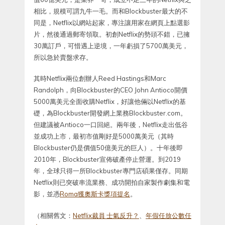
相比，規模可謂九牛一毛。而和Blockbuster最大的不
同是，Netflix以網站起家，專注讓用家在網頁上點選影
片，然後通過郵寄領取。初創Netflix的勢頭不錯，已擁
30萬訂戶，可惜遇上逆境，一年虧損了5700萬美元，
所以急於賣盤求存。
其時Netflix兩位創辦人Reed Hastings和Marc
Randolph，向Blockbuster的CEO John Antioco開價
5000萬美元全面收購Netflix，好讓他倆以Netflix的基
礎，為Blockbuster開發網上業務Blockbuster.com。
但建議被Antioco一口回絕。兩年後，Netflix走出低谷
並成功上市，最初市值剛好是5000萬美元（其時
Blockbuster仍是價值50億美元的巨人）。十年後即
2010年，Blockbuster宣佈破產停止營運。到2019
年，全球只得一所Blockbuster專門店碩果僅存。同期
Netflix則已突破串流業務、成功開拍自家製作劇集和電
影，並憑
Roma獲奧斯卡獎項提名
。
（相關舊文：
Netflix裁員 士氣反升？
、
年假任放公數任