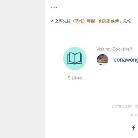
***
本文率先於
《晴報》專欄「創業群俠傳」
見報
CATEGORY:
關
TAG