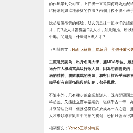
的作風帶到公司來，上任後一直追問何時為她配
吃得消阿姐這種豪爽的作風？兩個月後不得不舉
說起這個昂貴的經驗，朋友仍是抹一把冷汗的語
才，而B級人才卻愛請C級人才，如此類推。所以
中地。問題是：什麼是A級人才？
（相關舊文：
Netflix裁員 士氣反升
、
年假任放公
主流意見認為，出身名牌大學、擁MBA學位、履
適合在大機構當高級行政人員。因為初創需要的
底的精神、屢敗屢戰的勇氣、和對目標近乎宗教
幾乎所有在開拓階段的初創，都是亂世。
不論中外，只有極少數企業創辦人，既有開疆闢
竿起義、又能建立百年基業的，堪稱千古一帝，
才來管理公司，但務必當它終於成為一方之霸、
人才來領導在亂世中開拓的初創，恐怕只會適得
相關舊文：
Yahoo王朝盛轉衰