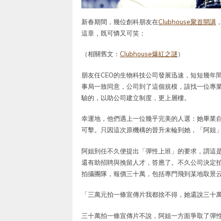
新春期間，幾位創科朋友在
Clubhouse聚首開講
這章，既可憐又可笑：
（相關舊文：
Clubhouse爆紅之謎
）
朋友任CEO的生物科技公司發展迅速，短短幾年
事局一致同意，公司到了這個規模，該找一位專業
驗的，以助公司建立制度，更上層樓。
幸運地，他們遇上一位幾乎完美的人選：她畢業自
可擊。只因這次原機構的晉升未輪到她，「阿姐
阿姐到任不久便提出「彈性上班」的要求，謂這
還有助招聘與挽留人才，答應了。不久公司決定
拍攝團隊，報價三十萬，包括專門飛到某地取景
「三萬元拍一條宣傳片我都捨不得，她還說三十
三十萬拍一條宣傳片不說，阿姐一方面爭取了彈