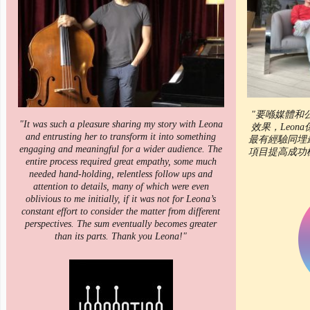
"要喺媒體和
"It was such a pleasure sharing my story with Leona
效果，Leo
and entrusting her to transform it into something
最有經驗同埋
engaging and meaningful for a wider audience. The
項目提高成功
entire process required great empathy, some much
needed hand-holding, relentless follow ups and
attention to details, many of which were even
oblivious to me initially, if it was not for Leona’s
constant effort to consider the matter from different
perspectives. The sum eventually becomes greater
than its parts. Thank you Leona!"