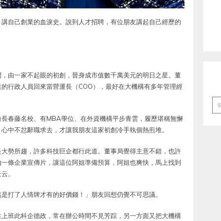
，講自己創業的血淚史。說到人才招聘，有位朋友講起自己經歷的
間，由一家不起眼的初創，晉身成市值數千萬美元的明日之星。董
的行政人員回來當營運長（COO），最好在大機構有多年管理經
Ar
長春藤名校、有MBA學位、在外資機構平步青雲，履歷堪稱無懈
」心中不忿辭職求去，才讓我朋友這家初創冷手執個熱煎堆。
是大勢所趨，許多科技巨企都行此道。董事局覺得主意不錯，也許
拍一條企業宣傳片，讓這位阿姐準備預算，阿姐也爽快，馬上找到
云云。
萬是打了人情牌才有的好價錢！」朋友回想仍覺不可思議。
性上班此科企德政，常在辦公時間不見芳踪，另一方面又把大機構