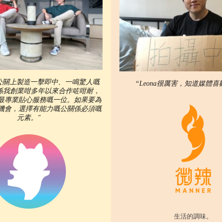
公關上製造一擊即中、一鳴驚人嘅
“Leona很厲害，知道媒體喜
na係我創業咁多年以來合作咗咁耐，
最專業貼心服務嘅一位。如果要為
機會，選擇有能力嘅公關係必須嘅
元素。"
生活的調味。