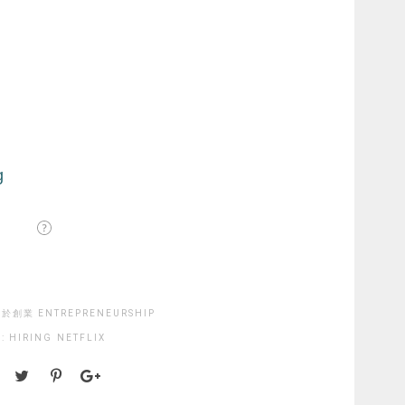
於創業 ENTREPRENEURSHIP
S:
HIRING
NETFLIX