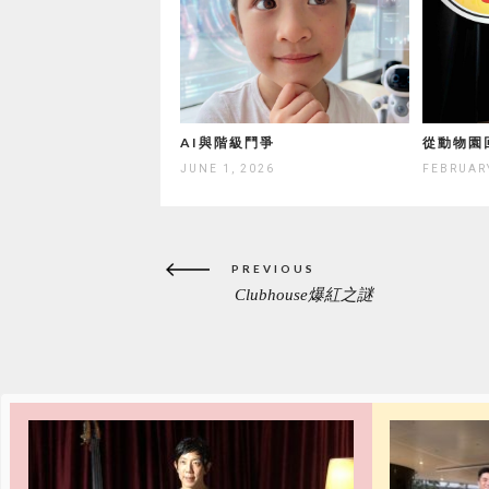
AI與階級鬥爭
從動物園
JUNE 1, 2026
FEBRUARY
Post
PREVIOUS
navigation
Clubhouse爆紅之謎
PREVIOUS
POST: