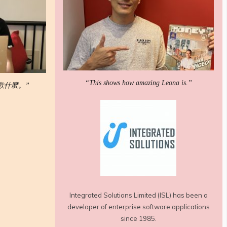
“This shows how amazing Leona is.”
歡什麼。”
Integrated Solutions Limited (ISL) has been a
developer of enterprise software applications
since 1985.