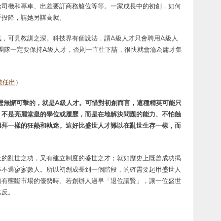
給司機和專車、出差要訂商務艙位等等。一家成長中的初創，如何
手投降，請她另謀高就。
氣，可見教訓之深。科技界有個說法，謂A級人才只會聘用A級人
團隊一定要保持A級人才，否則一直往下請，很快就會淪為庸才集
數任出
）
歷無懈可擊的，就是A級人才。可惜對初創而言，這種精英可能只
，不是亮麗堂皇的學位或履歷，而是在地解決問題的能力、不怕蝕
祟拜一樣的狂熱和執迷。這好比盛世人才難以在亂世生存一樣，而
土的亂世之功，又有建立制度的盛世之才；就如歷史上既曾成功揭
亦不過寥寥數人。所以初創成長到一個階段，的確需要起用盛世人
擁有壟斷市場的優勢時。若創辦人過早「退位讓賢」，讓一位盛世
其反。