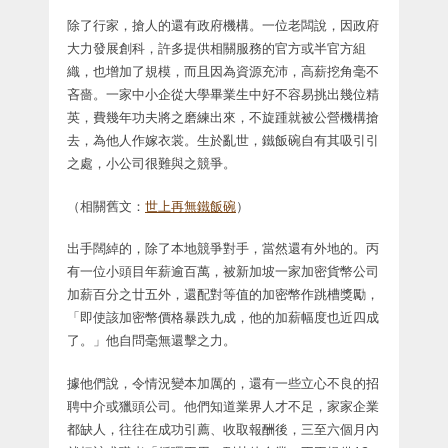
除了行家，搶人的還有政府機構。一位老闆說，因政府
大力發展創科，許多提供相關服務的官方或半官方組
織，也增加了規模，而且因為資源充沛，高薪挖角毫不
吝嗇。一家中小企從大學畢業生中好不容易挑出幾位精
英，費幾年功夫將之磨練出來，不旋踵就被公營機構搶
去，為他人作嫁衣裳。生於亂世，鐵飯碗自有其吸引引
之處，小公司很難與之競爭。
（相關舊文：
世上再無鐵飯碗
）
出手闊綽的，除了本地競爭對手，當然還有外地的。丙
有一位小頭目年薪逾百萬，被新加坡一家加密貨幣公司
加薪百分之廿五外，還配對等值的加密幣作跳槽獎勵，
「即使該加密幣價格暴跌九成，他的加薪幅度也近四成
了。」他自問毫無還擊之力。
據他們說，令情況變本加厲的，還有一些立心不良的招
聘中介或獵頭公司。他們知道業界人才不足，家家企業
都缺人，往往在成功引薦、收取報酬後，三至六個月內