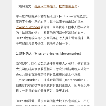
（相關舊文：
長線入市時機？
、
世界首富金句
）
哪有世界級富豪不愛指點江山？Jeff Bezos當然也曾分
享過不少做生意的心得，其中以兩年前出版的這本
Invent & Wander
最合適，因為收錄了他本人歷年來寫
的「給股東的信」，和其他訪問或公開演說的文本。
Bezos說他親自為不少亞馬遜行政人員上過管理課，其
中有些頗具參考價值，我簡單介紹一下：
1. 請對的人（Missionaries vs. Mercenaries）
毫問疑問，巨企如亞馬遜非常重視人才招聘，然而應徵
大公司的精英個個履歷相若，怎麼知道請哪種人才對？
Bezos說他首重分辨招聘對象重視的是工作意義
（missionaries），抑或金錢回報（mercenaries）。
他也以同樣的標準審視收購對象的創辦人，因為假以時
日，一定是前者的發展更好、賺更多錢。
Bezos解釋道，重視金錢回報大於工作意義的人，不可