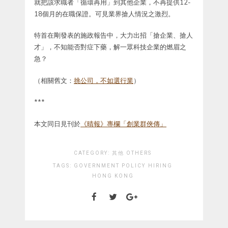
就把該求職者「循環再用」到其他企業，不再提供12-
18個月的在職保證。可見業界搶人情況之激烈。
特首在剛發表的施政報告中，大力出招「搶企業、搶人
才」，不知能否對症下藥，解一眾科技企業的燃眉之
急？
（相關舊文：
挑公司，不如選行業
）
***
本文同日見刊於
《晴報》專欄「創業群俠傳」
CATEGORY:
其他 OTHERS
TAGS:
GOVERNMENT POLICY
HIRING
HONG KONG