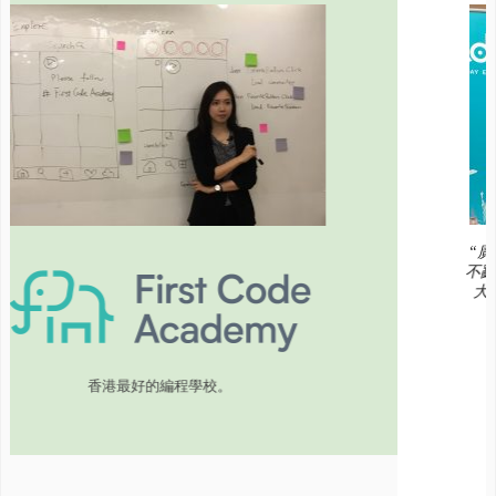
“廣大人際網絡、注重細節及角度
不亂的危機處理，令是次融資發佈
大媒體關注，連帶銷售數字也有
Leona這個「定心丸」功
校。