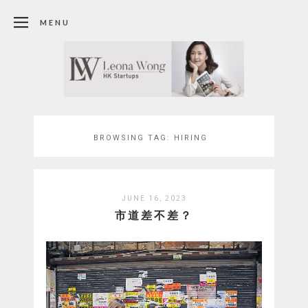
MENU
BROWSING TAG:
HIRING
JUNE 16, 2023
市道差不差？