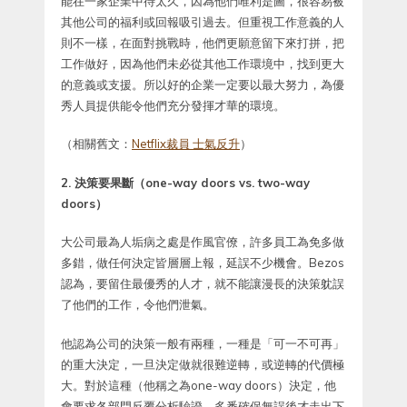
能在一家企業中待太久，因為他們唯利是圖，很容易被
其他公司的福利或回報吸引過去。但重視工作意義的人
則不一樣，在面對挑戰時，他們更願意留下來打拼，把
工作做好，因為他們未必從其他工作環境中，找到更大
的意義或支援。所以好的企業一定要以最大努力，為優
秀人員提供能令他們充分發揮才華的環境。
（相關舊文：
Netflix裁員 士氣反升
）
2. 決策要果斷（one-way doors vs. two-way
doors）
大公司最為人垢病之處是作風官僚，許多員工為免多做
多錯，做任何決定皆層層上報，延誤不少機會。Bezos
認為，要留住最優秀的人才，就不能讓漫長的決策躭誤
了他們的工作，令他們泄氣。
他認為公司的決策一般有兩種，一種是「可一不可再」
的重大決定，一旦決定做就很難逆轉，或逆轉的代價極
大。對於這種（他稱之為one-way doors）決定，他
會要求各部門反覆分析驗證，多番確保無誤後才走出下