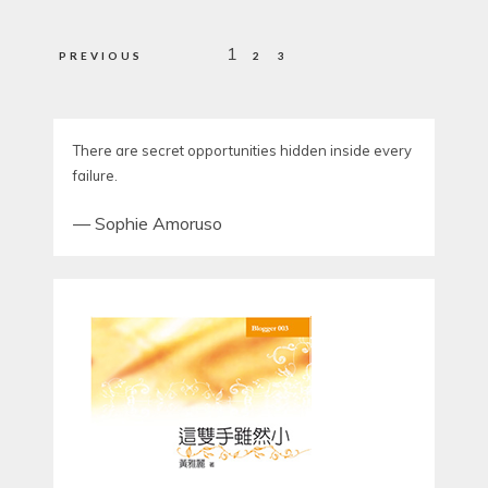
Posts
1
PREVIOUS
2
3
pagination
There are secret opportunities hidden inside every
failure.
—
Sophie Amoruso