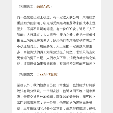
（相關舊文：
融資ABC
）
而一些業務已經上軌道、有一定收入的公司，未嚐經濟
重拾動力的甜頭，卻先感受到經濟復蘇帶來的成本上漲
壓力，不得不果斷地節流。有一位CEO說，近月「人工
智能」大行其道，大大提升生產力之餘，也把一些低技
術員工的窘境表露無遺，結果他們在精簡架構時淘汰了
不少這類員工。展望將來，人工智能一定會越來越進
步，而被淘汰的員工如果無法提升轉型，恐怕只能走向
更低端的勞工市場。人們收入下降，消費力就會隨之減
弱，這個現像如果普遍起來，整體經濟怎可能不轉差？
（相關舊文：
ChatGPT旋風
）
業務以外，我們觀察自己的日常生活，也對經濟好轉的
說法有幾分懷疑。一位朋友說，他近來周五晚上開車回
家，覺得交通意外地暢順，哪像以前榮景時，周五晚上
出門到處都塞車；另一位說，他光顧過的幾家高級餐
廳，三年疫症期間只要不禁堂食，生意好得離譜，動輒