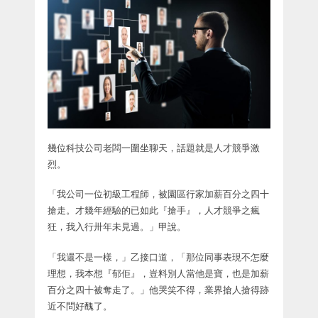
幾位科技公司老闆一圍坐聊天，話題就是人才競爭激
烈。
「我公司一位初級工程師，被園區行家加薪百分之四十
搶走。才幾年經驗的已如此『搶手』，人才競爭之瘋
狂，我入行卅年未見過。」甲說。
「我還不是一樣，」乙接口道，「那位同事表現不怎麼
理想，我本想『郁佢』，豈料別人當他是寶，也是加薪
百分之四十被奪走了。」他哭笑不得，業界搶人搶得跡
近不問好醜了。