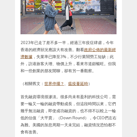
2023年已走了差不多一半，經過三年疫症肆虐，今年
香港的經濟狀況應該大有改善。翻看
政府公佈的最新經
濟數據
，失業率已降至3%，不少行業鬧勞工短缺；此
外，訪港旅客大增、物價上升，看來市道頗暢旺。但我
和一些創業的朋友閒聊，卻有另一番觀察。
（相關舊文：
世界停擺？
、
瘟疫蔓延時
）
首先融資環境很滲淡。很多尚未有盈利的科技公司，需
要一輪又一輪的融資帶動成長，但這段時間以來，它們
幾乎無法融資，即使成功融資的，也不得不以較上一輪
低的估值「大平賣」（Down Round），令CEO們左右
為難。美國的加息周期一天未完結，融資情況恐怕都不
會有改善。