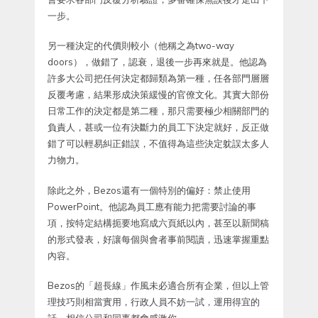
一步。
另一種決定的代價則較小（他稱之為two-way
doors），做錯了，認衰，退後一步再來就是。他認為
許多大公司把任何決定都歸類為第一種，任各部門層層
反覆考慮，結果形成決策緩慢的官僚文化。其實大部份
日常工作的決定都是第二種，那只需要極少相關部門的
負責人，甚或一位有決斷力的員工下決定就好，反正做
錯了可以輕易糾正錯誤，不值得為這些決定躭誤太多人
力物力。
除此之外，Bezos還有一個特別的偏好：禁止使用
PowerPoint。他認為員工應有能力把需要討論的事
項，按特定結構扼要地寫成六頁紙以內，甚至以新聞稿
的形式發表，好讓每個與會者事前閱讀，迅速掌握重點
內容。
Bezos的「超長線」作風未必適合所有企業，但以上管
理技巧則相當實用，行政人員不妨一試，運用得宜的