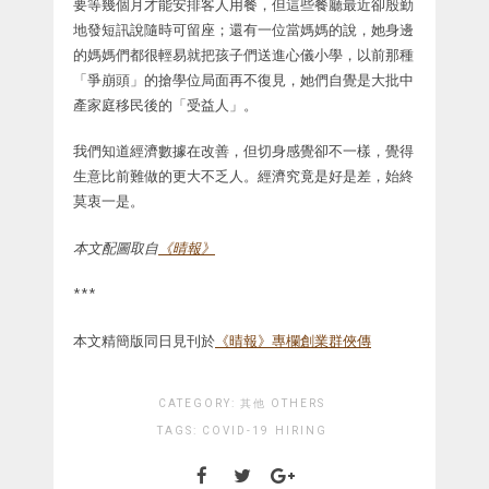
要等幾個月才能安排客人用餐，但這些餐廳最近卻殷勤
地發短訊說隨時可留座；還有一位當媽媽的說，她身邊
的媽媽們都很輕易就把孩子們送進心儀小學，以前那種
「爭崩頭」的搶學位局面再不復見，她們自覺是大批中
產家庭移民後的「受益人」。
我們知道經濟數據在改善，但切身感覺卻不一樣，覺得
生意比前難做的更大不乏人。經濟究竟是好是差，始終
莫衷一是。
本文配圖取自
《晴報》
***
本文精簡版同日見刊於
《晴報》專欄創業群俠傳
CATEGORY:
其他 OTHERS
TAGS:
COVID-19
HIRING