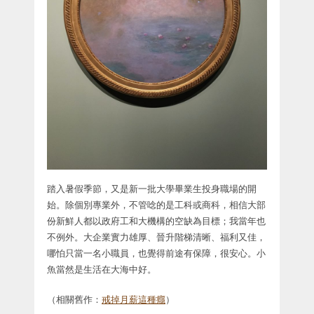
踏入暑假季節，又是新一批大學畢業生投身職場的開
始。除個別專業外，不管唸的是工科或商科，相信大部
份新鮮人都以政府工和大機構的空缺為目標；我當年也
不例外。大企業實力雄厚、晉升階梯清晰、福利又佳，
哪怕只當一名小職員，也覺得前途有保障，很安心。小
魚當然是生活在大海中好。
（相關舊作：
戒掉月薪這種癮
）