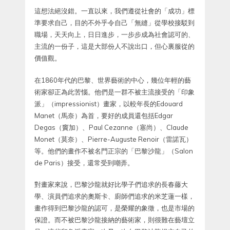
這想法絕沒錯。一直以來，我們遵從社會的「成功」標
準要求自己，目的不外乎令自己「無縫」從學校接駁到
職場，天天向上，日日進步，一步步成為社會認可的、
主流的一份子，這是大部份人不說出口，但心裏服從的
價值觀。
在1860年代的巴黎、世界藝術的中心，幾位年輕的藝
術家卻正為此苦惱。他們是一群不被主流接受的「印象
派」（impressionist）畫家，以較年長的Edouard
Manet（馬奈）為首，要好的成員還包括Edgar
Degas（竇加）、Paul Cezanne（塞尚）、Claude
Monet（莫奈）、Pierre-Auguste Renoir（雷諾瓦）
等。他們的畫作不被名門正宗的「巴黎沙龍」（Salon
de Paris）接受，還常受到嘲弄。
對畫家來說，巴黎沙龍就好比學子們追求的長春藤大
學、演員們追求的奧斯卡、廚師們追求的米芝蓮一樣，
畫作得到巴黎沙龍的認可，是榮耀的象徵，也是市場的
保證。而不被巴黎沙龍接納的藝術家，則很難在藝壇立