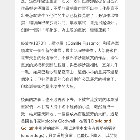
足。這些印象派畫家一次又一次向巴黎沙龍提交自己的
作品卻失望而回，不受欣賞的畫作賣不出去，作品賣不
出去怎麼維生？他們的生活已捉襟見肘了，必須作出抉
撰：繼續向巴黎沙龍叩門、屢敗屢試，還是另起爐灶，
創辦一個以「印象派」為主題的畫展，碰碰運氣？
終於在1873年，畢沙羅（Camille Pissarro）和莫奈牽
頭成立一個全新的畫展，展出165幅畫作，大部份來自
這些失意的藝術家們、不被巴黎沙龍欣賞的作品。這個
畫展的規模和受關注程度，與巴黎沙龍相比，直如九牛
一毛。如果巴黎沙龍是座高山，這個小小的畫展不過是
個沙丘，但好歹畫家的心血得到向公眾展示的機會了。
印象派畫家們是小塘中的大魚。
後面的故事，也不必再說下去。不被主流接納的印象派
畫家們，不甘當大海中名不經傳的小魚，毅然自成一
派，結果開天闢地，一個個成為百世流芳的大師。這是
美國名作家Malcolm Gladwell，在舊作
David and
Goliath
中引述的故事，用以說明本來沒有優勢的弱者
(underdogs)，只要選對賽道，也能以小勝大、以弱制