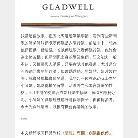
我講這個故事，正因此際適逢畢業季節，看到有些新聞
系的師弟師妹們慨嘆傳媒是夕陽行業，前途未卜，想為
他們提供一點建議。若以傳統眼光看傳媒行業，也許會
為出路苦惱；但新聞系出身的畢業生們，語文能力一般
不錯，又擅長與人溝通，只要肯試其他賽道，尤其是含
互聯網元素的新經濟，如數碼營銷、新媒體、短片製作
等，就會發現機會多的是。我想起一位在9GAG工作的
小師妹，她唸傳播的背景、活潑外向和能言善道的性
格，比IT出身的更適合在新經濟中暢泳，簡直如魚得水
呢。小師妹的職場經歷也許是個別例子，但值得參考。
今天先寫到這裏，以後有機會再講她的故事。
***
本文精簡版同日見刊於
《晴報》專欄「創業群俠傳」