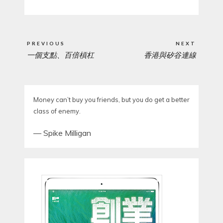
Post
PREVIOUS
NEXT
navigation
一個支點、百倍槓杠
香港與矽谷連線
PREVIOUS
NEXT
POST:
POST:
Money can’t buy you friends, but you do get a better
class of enemy.
—
Spike Milligan