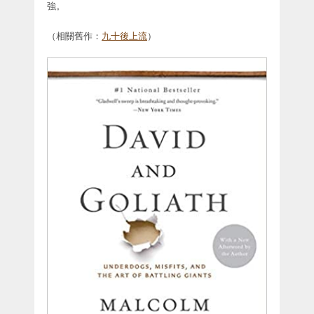
強。
（相關舊作：
九十後上流
）