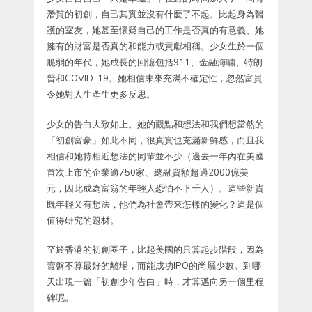
潛質的初創，自己其實並沒有什麼了不起。比起身為醫
護的室友，她甚至懷疑自己的工作是否真的有意義、她
擁有的財富是否真的和能力或貢獻相稱。少女生於一個
脆弱的年代，她成長的回憶包括911、金融海嘯、特朗
普和COVID-19。她相信未來充滿不確定性，忽然富貴
令她對人生產生更多反思。
少女的告白大致如上。她的觀點和想法和我們想當然的
「初創富豪」如此不同，很真實也充滿新鮮感，而且我
相信和她持相近想法的同輩並不少（過去一年內在美國
首次上市的企業逾750家、總融資額超過2000億美
元，因此成為富翁的年輕人恐怕不下千人）。這些新貴
既年輕又有想法，他們為社會帶來怎樣的變化？這是個
值得研究的題材。
至於香港的初創圈子，比起美國的只算起步階段，因為
賣盤不算最好的離場，而能成功IPO的尚屬少數。到哪
天出現一篇「初創少年告白」時，才算邁向另一個里程
碑呢。