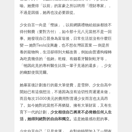
喻。她覺得「以前」的富豪之所以聘用「理財專家」，
不過是因循，她再也沒必要跟從。
少女自言一向是「慳妹」，以前網購禮物給姐妹都捨不
得付郵費（要對方付），如今那十元八元當然不是一回
事。她發現自己晉身為富翁後，日常生活並沒有什麼巨
變 — 她對Tesla沒興趣，也不想在灣區置業 — 倒是所
養的寵物狗，生活卻得到大幅改善，例如由普通狗糧轉
為吃貴幾倍的「低鈉」乾糧、有錢看牙醫剝蛀牙等，
「牠因此見的專科醫生比我一輩子見過的還多」，少女
的幽默使我芫爾。
她暴富後計劃進行的最大筆使費，是雪卵。少女自高中
開始已有這個想法，不過因為沒有迫切性而遲遲未做，
而且每次15000美元的費用對普通少女而言也太高昂
了。如今她對此當然不再猶疑。擁有大筆財富，又有生
育下一代的計劃，
少女相信自己將來不必倚賴任何人生
活，她得到絕對的自由和獨立。
這是她最感欣慰的事。
少女自言自己「只是幸運」，在對的時間加入了一間有