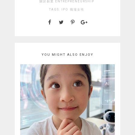
關於創業 ENTREPRENEURSHIP
TAGS:
IPO
職場女性
YOU MIGHT ALSO ENJOY