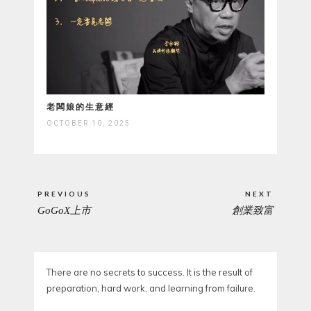
老闆娘的生意經
OCTOBER 10, 2025
Post
PREVIOUS
NEXT
navigation
GoGoX上市
創業致富
PREVIOUS
NEXT
POST:
POST:
There are no secrets to success. It is the result of
preparation, hard work, and learning from failure.