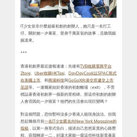
IT少女並非什麼超級初創的創辦人，她只是一名打工
仔。關於她一夕暴富、晉身千萬富翁的故事，且聽我娓
娓道來。
***
香港初創界最近捷報連連：先後有
TVB收購電商平台
Ztore
、
Uber收購HKTaxi
、
DayDayCook以SPAC形式
在美國上市
、和
商湯科技
與
GoGoX向港交所遞交上市
呈請
等。一連幾家始於香港的初創離場（exit），不啻
標誌著香港初創界一個新的里程碑。那這些初創的創辦
人會否因此一夕致富？他們的生活會出現巨變嗎？
對這個問題，恐怕暫時沒多少香港人能現身說法。但我
想起幾個月前
一名IT少女匿名向New York Magazine的
投稿
，以第一身形式告白，描述自己忽然富貴的心路歷
程。容我轉述一二，好讓大家能一窺這些科技新貴暴富