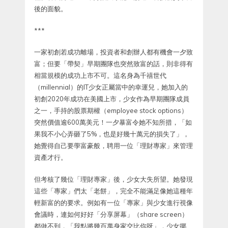
後的面貌。
***
一家初創若成功離場，投資者和創辦人都有機會一夕致
富；但要「帶契」早期團隊也突然致富的話，則非得有
相當規模的成功上市不可。這名身為千禧世代
（millennial）的IT少女正屬當中的幸運兒，她加入的
初創2020年成功在美國上市，少女作為早期團隊成員
之一，手持的股票期權（employee stock options）
突然價值逾600萬美元！一夕暴富令她不知所措，「如
果我不小心弄砸了5%，也是好幾十萬元的損失了」，
她覺得自己要學富豪般，聘用一位「理財專家」來管理
資產才行。
但考核了幾位「理財專家」後，少女大失所望。她發現
這些「專家」們太「老餅」，完全不能滿足像她這種年
輕新富的的要求。例如有一位「專家」與少女進行視像
會議時，連如何好好「分享屏幕」（share screen）
都做不到，「我點將幾百萬身家交比你呀」，少女揶