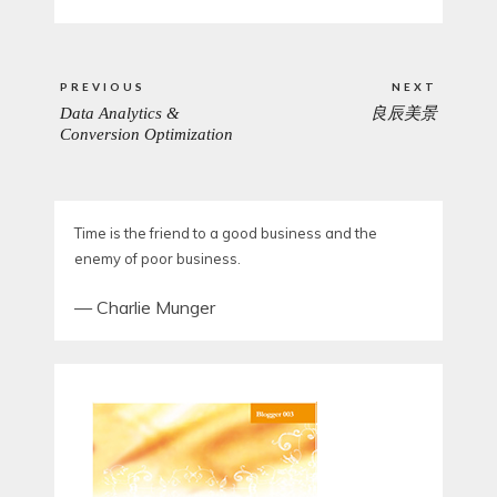
Post
PREVIOUS
NEXT
navigation
Data Analytics &
良辰美景
PREVIOUS
NEXT
Conversion Optimization
POST:
POST:
Time is the friend to a good business and the
enemy of poor business.
—
Charlie Munger