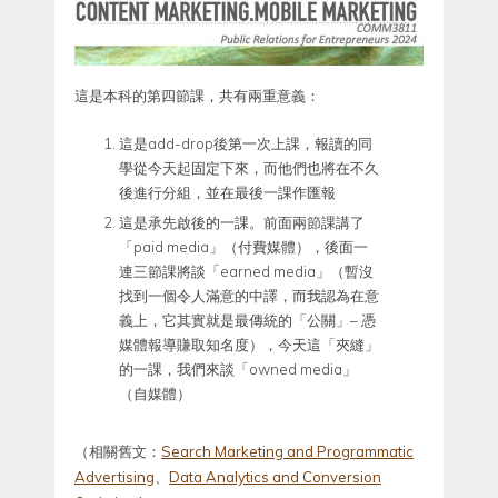
這是本科的第四節課，共有兩重意義：
這是add-drop後第一次上課，報讀的同
學從今天起固定下來，而他們也將在不久
後進行分組，並在最後一課作匯報
這是承先啟後的一課。前面兩節課講了
「paid media」（付費媒體），後面一
連三節課將談「earned media」（暫沒
找到一個令人滿意的中譯，而我認為在意
義上，它其實就是最傳統的「公關」– 憑
媒體報導賺取知名度），今天這「夾縫」
的一課，我們來談「owned media」
（自媒體）
（相關舊文：
Search Marketing and Programmatic
Advertising
、
Data Analytics and Conversion