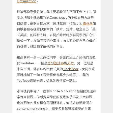
Optimization
）
理論部份乏善足陳，我主要花時間在兩個案例上：1. 朋
友為增加手機應用程式Coachbase的下載而努力經營
自媒體，贏取目標用家（籃球教練）信任；2.
蕭叔叔
如
何以各種各樣看似無章的「抽水」短片，建立自己「英
式英語」的獨特品牌。在開始時我特別請同學們在心中
準備一下，在聽完我的分享後，向大家介紹自己心儀的
自媒體，好讓我了解他們的世界。
很高興有一男一女兩位同學，分別向班上介紹他們喜歡
的YouTuber：一位是
造型設計師馬天佑
、另一位則是
來自台灣、曾在矽谷當程式員的
HackBear
（女同學還
腼腆地補了一句：我覺得佢都算少少靚仔）。我的
YouTube追隨光譜，從此又再拓寬一點點。
小休後我準備了一些和Mobile Marketing相關的知識和
案例來授課，但感覺同學們的反應似乎不及上半節課。
也許明年如果有機會再開辦這科，值得多放點時間在
content marketing上，找更多具知識或娛樂的自媒