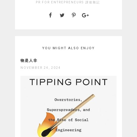
PR FOR ENTREPRENEURS
課後雜記
YOU MIGHT ALSO ENJOY
物是人非
NOVEMBER 24, 2024