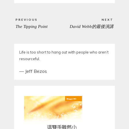
Post
PREVIOUS
NEXT
navigation
The Tipping Point
David Webb的最後演講
PREVIOUS
NEXT
POST:
POST:
Life is too short to hang out with people who aren’t
resourceful.
—
Jeff Bezos