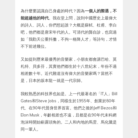
為什麼要認識自己身處的時代？因為
一個人的際遇，不
能超越他的時代
。我在堂上問，說到中國歷史上最偉大
的詩人、詞人，你們想起誰？大概是蘇軾、杜甫、李白
吧，他們都是唐宋年代的人。可清代的龔自診，也寫過
如「我勸天公重抖擻，不拘一格降人才」等詩句，才情
不下前述幾位。
又如提到歷來最優秀的音樂家，小朋友都會講巴哈、莫
札特、貝多芬，其實他們都生於十八世紀末，年份不過
相差數十年。近代難道沒有偉大的音樂家嗎？當然不
是，日本的坂本龍一就是一代宗師。
我較熟悉的科技界也如是。上一代最著名的「IT人」Bill
Gates和Steve Jobs，同樣生於1955年、創業於80年
代、在90年代晉身世界首富。他們之後的Jeff Bezos和
Elon Musk，年齡相差也不遠，且都是在90年代末科網
泡沫時開始嶄露頭角的。二人和內地的馬雲、馬化騰是
同一輩人。