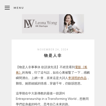
MENU
NOVEMBER 24, 2024
物是人非
【物是人非事事休 欲語淚先流】不經意看到
電影《爸
爸》
的海報，印了這句話，如在心裏被鑿了一下，感觸
瞬間湧出。上網一查，原來這是大詞人
李清照的作品
，
難怪。她那細膩的情感，穿越千年，仍餘韻悠悠。
這學期在中大新傳教的最後一節課叫
Entrepreneurship in a Transforming World，想教同
學們從身處的時代，思考自己未來的路。