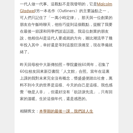
一代人做一代事。這觀點不是我發明的，它是
Malcolm
Gladwel
l另一本名作《Outliners》的主要論點之一，
可人們只記住了「一萬小時定律」。那天與一位創業的
朋友在午飯時聊天，他恰巧提到這個觀點，提醒了我要
在最後一節課和同學們談這話題。我這位創業的朋友
說，他相信AI是這代人要成就的方向，雖比潮流早了幾
年投入其中，幸好還是等到這股巨浪捲至，現在準備就
緒了。
昨天回母校中大新傳拍照 – 學院慶祝60周年，召集了
60位校友回來新亞書院「人文館」合照。當年在這裏
上課的我對未來完全沒有概念，懵盛盛便踏出社會，萬
料不到今天的世界是這樣、今天的自己是這樣。我也感
覺「物是人非」，但還好沒有「欲語淚先流」，只有回
家的溫暖。生於這個年代，還是感恩的。
相關舊文：
本學期的最後一課，我們談人生