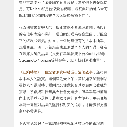
並非首次受不了某餐廳的背景音樂，通常他不再光臨便
是。可Kajitsu卻是他深愛的餐廳，這麼美好的地方豈可
配上如此惡俗的音樂？大師終於按捺不住了。
作為國寶級音樂大師，坂本當然不會無理取鬧，所以他
除在信中表達不滿外，還自動請纓為餐廳選曲，以配合
它的環境和氣氛。結果，一張絕無僅有的「坂本曲單」
應運而生。四十八首樂曲裏並無坂本本人的作品，卻在
在流露大師的品味（只要在串流音樂平台Spotify搜尋
Sakamoto / Kajitsu等關鍵字， 就可找到這張曲單）。
《紐約時報》一位記者無意中發掘出這個故事
，並得到
坂本本人的證實。這個星期天上午，當我如常瀏覽網站
尋找寫作靈感時，看到此文使我莫名其妙感到心弦強烈
震動。初創與科技無異令社會更進步，但單單追求前進
向上似乎並不足夠；若在衣食住行更方便外，更有像坂
本龍一這種對品味的堅持和對美的追求，才能獲得更豐
富的心靈滿足。
不久前我參與了一家調研機構就某科技巨企的市場調