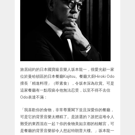
旅居紐約的日本國寶級音樂人坂本龍一，很愛光顧一家
位於曼哈頓區的日本餐廳Kajitsu。餐廳大廚Hiroki Odo
擅長「精進料理」（即素食），令坂本深為欣賞。可是
這家餐廳有一點瑕疵令他無法忍受，以至不得不去信
Odo表達不滿：
「我喜歡你的食物，非常尊重閣下並且深愛你的餐廳，
可是它的背景音樂太糟糕了。是誰選的？誰把這堆令人
難受的東西混在一起？你的食物美如京都的桂離宮，可
是餐廳的背景音樂卻令人想起特朗普大樓。」坂本龍一