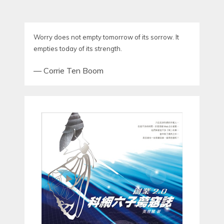
Worry does not empty tomorrow of its sorrow. It
empties today of its strength.
—
Corrie Ten Boom