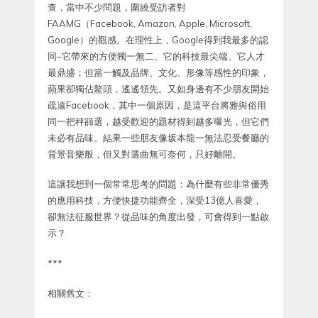
查，當中不少問題，圍繞受訪者對
FAAMG（Facebook, Amazon, Apple, Microsoft,
Google）的觀感。在理性上，Google得到我最多的認
同–它帶來的方便獨一無二、它的科技最尖端、它人才
最鼎盛；但當一觸及品牌、文化、形像等感性的印象，
蘋果卻獨佔鰲頭，遙遙領先。又如身邊有不少朋友開始
疏遠Facebook，其中一個原因，是這平台將雅與俗用
同一把秤篩選，越受歡迎的題材得到越多曝光，但它們
未必有品味。結果一些朋友像坂本龍一無法忍受餐廳的
背景音樂般，但又對選曲無可奈何，只好離開。
這讓我想到一個常常思考的問題：為什麼有些非常優秀
的應用科技，方便快捷功能齊全，深受13億人喜愛，
卻無法征服世界？從品味的角度出發，可會得到一點啟
示？
***
相關舊文：