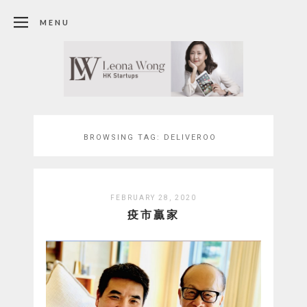
MENU
BROWSING TAG:
DELIVEROO
FEBRUARY 28, 2020
疫市贏家