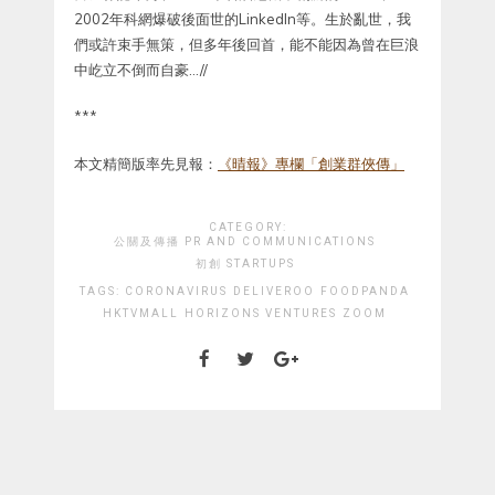
2002年科網爆破後面世的LinkedIn等。生於亂世，我
們或許束手無策，但多年後回首，能不能因為曾在巨浪
中屹立不倒而自豪…//
***
本文精簡版率先見報：
《晴報》專欄「創業群俠傳」
CATEGORY:
公關及傳播 PR AND COMMUNICATIONS
初創 STARTUPS
TAGS:
CORONAVIRUS
DELIVEROO
FOODPANDA
HKTVMALL
HORIZONS VENTURES
ZOOM