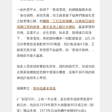
一如外賣平台，疫情下「香港電視」的網購服務本就
「食住個勢」表現亮麗，但王維基旗下猛將們懂做生意
之餘更懂公關，把
團隊「三日五程飛機」往東南亞城市
採購口罩的經過，圖文並茂上載社交網站
，贏盡掌聲和
共鳴。這還不止，在生意額、知名度、股價連日高漲
下，「香港電視」再把握時機來一招配股集資，以5.15
元向專業投資者配售9000萬股，預計集資逾4.5億。王
維基完美示範「有智慧不如趁勢」的「香港仔精神」，
堪稱疫市最大贏家。
很多人受疫情影響頓失所依，感到前路茫茫。但成功的
企業家卻總能從危難中發掘出機會，這種不屈不撓的精
神或許值得常人學習。
相關舊文：
當你低處未算低
//「財富500」上有一半企業，是在熊市或經濟衰退中
創立的，包括在1929年股市大崩盤後90日成立的《財
富》雜誌本身、1973年石油危機中創辦的FedEx、