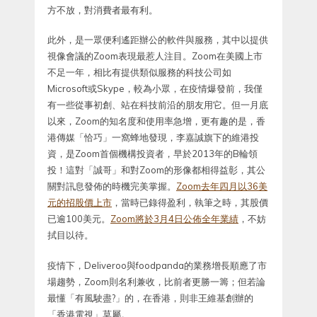
方不放，對消費者最有利。
此外，是一眾便利遙距辦公的軟件與服務，其中以提供
視像會議的Zoom表現最惹人注目。Zoom在美國上市
不足一年，相比有提供類似服務的科技公司如
Microsoft或Skype，較為小眾，在疫情爆發前，我僅
有一些從事初創、站在科技前沿的朋友用它。但一月底
以來，Zoom的知名度和使用率急增，更有趣的是，香
港傳媒「恰巧」一窩蜂地發現，李嘉誠旗下的維港投
資，是Zoom首個機構投資者，早於2013年的B輪領
投！這對「誠哥」和對Zoom的形像都相得益彰，其公
關對訊息發佈的時機完美掌握。
Zoom去年四月以36美
元的招股價上市
，當時已錄得盈利，執筆之時，其股價
已逾100美元。
Zoom將於3月4日公佈全年業績
，不妨
拭目以待。
疫情下，Deliveroo與foodpanda的業務增長順應了市
場趨勢，Zoom則名利兼收，比前者更勝一籌；但若論
最懂「有風駛盡?」的，在香港，則非王維基創辦的
「香港電視」莫屬。