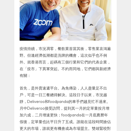
疫情持續，市況凋零，餐飲業首當其衝，零售業哀鴻遍
野。但逢經濟低潮都是洗牌的機會，這次似乎也不例
外。就香港而言，起碼有三個行業和它們的代表企業，
在「疫市」下異軍突起。不約而同地，它們都與新經濟
有關：
首先，是外賣速遞平台。為免傳染，人人盡量足不出
戶，可是一日三餐總得解決。這段日子以來，市況越
靜，Deliveroo和foodpanda的車手們越見忙不過來。
月中Deliveroo接受訪問，提到其一月的定單量按月增
加六成，二月增速更快；foodpanda在一月底農曆年
假後，定單量也比平日升了五成。誰能在這段時間搶佔
更大的市場，誰就更有機會成為市場盟主。雙雄緊咬對