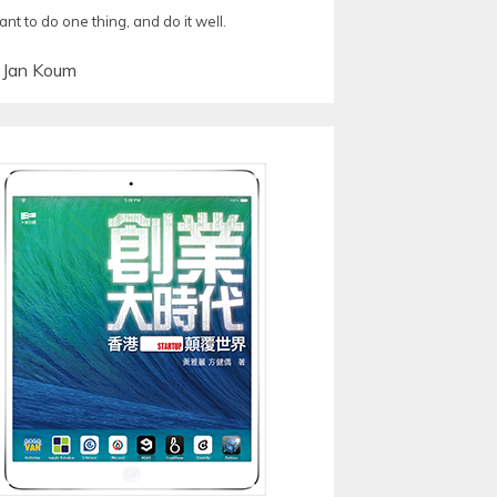
ant to do one thing, and do it well.
—
Jan Koum