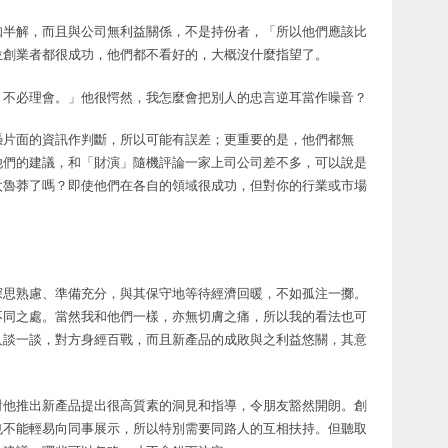
知半解，而且與公司無利益關係，不是持份者，「所以他們應該比
位創業者都很成功，他們都不看好的，大概沒什麼指望了。
，不必理會。」他很愕然，我怎麼會把別人的忠言逆耳當作噪音？
憑片面的資訊作判斷，所以可能有誤差；更重要的是，他們都無
他們的建議，和「財演」隨機評論一家上司公司差不多，可以說是
太魯莽了嗎？即使他們在各自的領域很成功，但對你的行業或市場
深思熟慮、準備充分，與其保守地等待經濟回暖，不如孤注一擲。
不同之處。當然我和他們一樣，亦無切膚之痛，所以我的看法也可
人談一談，對方身經百戰，而且新產品的成敗與之利益悠關，其意
對他推出新產品提出很高質素的洞見和指導，令朋友豁然開朗。創
也不能輕易向同事展示，所以特別需要同路人的互相扶持。但聽取