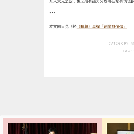
別人意見之餘，也必須有能力分辨哪些是有價值
***
本文同日見刊於
《晴報》專欄「創業群俠傳」
CATEGORY:
關
TAGS