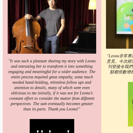
"Leona非
"It was such a pleasure sharing my story with Leona
意見。今次經過
and entrusting her to transform it into something
刊登後令我們
engaging and meaningful for a wider audience. The
額都倍數增
entire process required great empathy, some much
needed hand-holding, relentless follow ups and
attention to details, many of which were even
oblivious to me initially, if it was not for Leona’s
constant effort to consider the matter from different
perspectives. The sum eventually becomes greater
than its parts. Thank you Leona!"