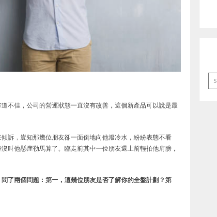
Ar
市道不佳，公司的營運狀態一直沒有改善，這個新產品可以說是最
來傾訴，豈知那幾位朋友卻一面倒地向他潑冷水，紛紛表態不看
差沒叫他懸崖勒馬算了。臨走前其中一位朋友還上前輕拍他肩膀，
，問了兩個問題：第一，這幾位朋友是否了解你的全盤計劃？第
?