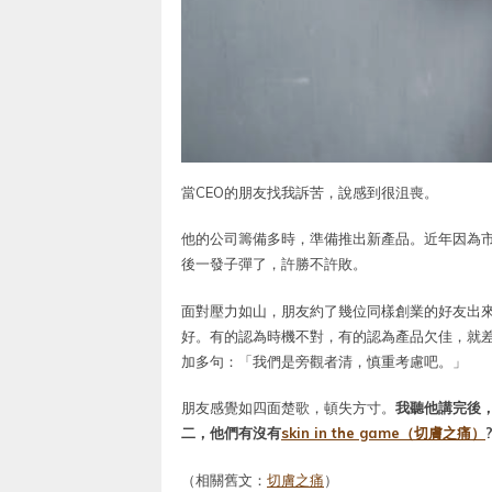
當CEO的朋友找我訴苦，說感到很沮喪。
他的公司籌備多時，準備推出新產品。近年因為
後一發子彈了，許勝不許敗。
面對壓力如山，朋友約了幾位同樣創業的好友出
好。有的認為時機不對，有的認為產品欠佳，就
加多句：「我們是旁觀者清，慎重考慮吧。」
朋友感覺如四面楚歌，頓失方寸。
我聽他講完後
二，他們有沒有
skin in the game（切膚之痛）
（相關舊文：
切膚之痛
）