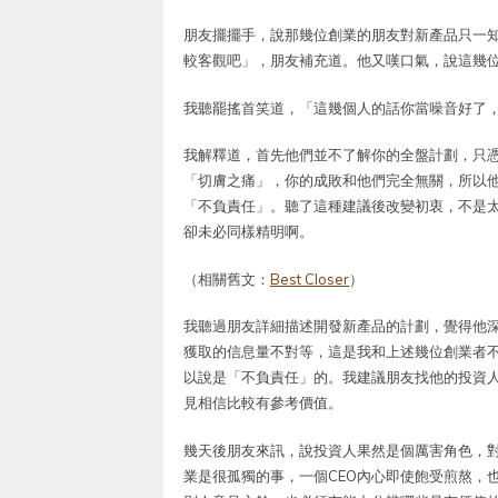
朋友擺擺手，說那幾位創業的朋友對新產品只一
較客觀吧」，朋友補充道。他又嘆口氣，說這幾
我聽罷搖首笑道，「這幾個人的話你當噪音好了
我解釋道，首先他們並不了解你的全盤計劃，只
「切膚之痛」，你的成敗和他們完全無關，所以
「不負責任」。聽了這種建議後改變初衷，不是
卻未必同樣精明啊。
（相關舊文：
Best Closer
）
我聽過朋友詳細描述開發新產品的計劃，覺得他
獲取的信息量不對等，這是我和上述幾位創業者
以說是「不負責任」的。我建議朋友找他的投資
見相信比較有參考價值。
幾天後朋友來訊，說投資人果然是個厲害角色，
業是很孤獨的事，一個CEO內心即使飽受煎熬，