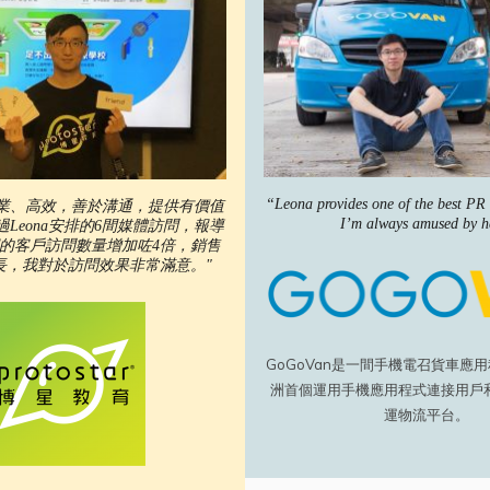
“Leona provides one of the best PR 
常專業、高效，善於溝通，提供有價值
I’m always amused by h
Leona安排的6間媒體訪問，報導
的客戶訪問數量增加咗4倍，銷售
長，我對於訪問效果非常滿意。"
GoGoVan是一間手機電召貨車應
洲首個運用手機應用程式連接用戶
運物流平台。