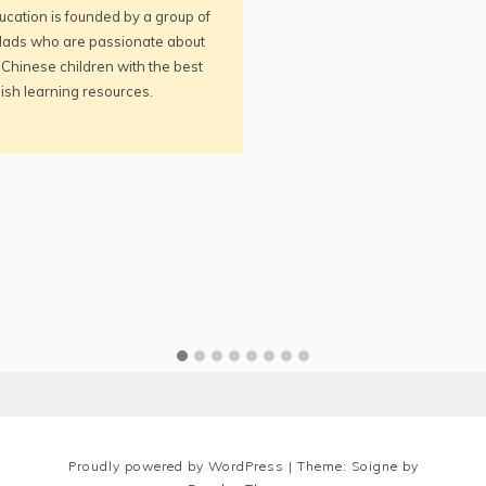
ucation is founded by a group of
ads who are passionate about
Chinese children with the best
ish learning resources.
Proudly powered by WordPress
|
Theme: Soigne by