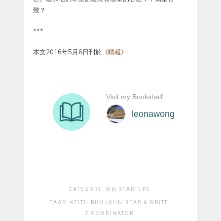
致？
***
本文2016年5月6日刊於
《晴報》
CATEGORY:
初創 STARTUPS
TAGS:
KEITH RUMJAHN
READ & WRITE
Y COMBINATOR