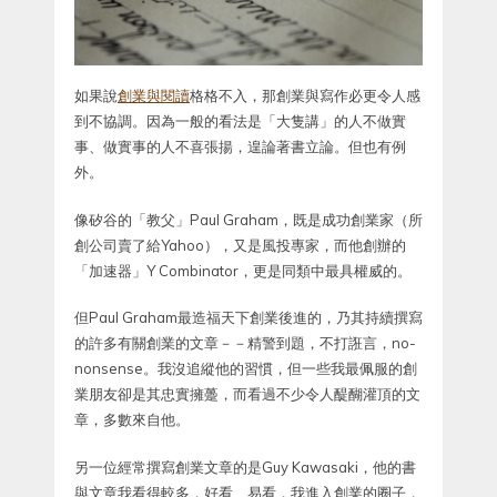
如果說
創業與閱讀
格格不入，那創業與寫作必更令人感
到不協調。因為一般的看法是「大隻講」的人不做實
事、做實事的人不喜張揚，遑論著書立論。但也有例
外。
像矽谷的「教父」Paul Graham，既是成功創業家（所
創公司賣了給Yahoo），又是風投專家，而他創辦的
「加速器」Y Combinator，更是同類中最具權威的。
但Paul Graham最造福天下創業後進的，乃其持續撰寫
的許多有關創業的文章－－精警到題，不打誑言，no-
nonsense。我沒追縱他的習慣，但一些我最佩服的創
業朋友卻是其忠實擁躉，而看過不少令人醍醐灌頂的文
章，多數來自他。
另一位經常撰寫創業文章的是Guy Kawasaki，他的書
與文章我看得較多，好看、易看，我進入創業的圈子，