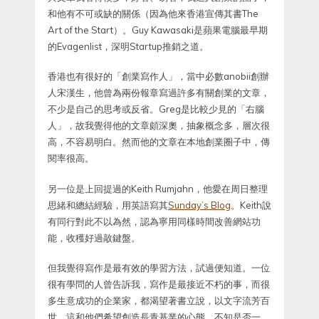
和他有不可或缺的關係（因為他來香港宣傳其書The
Art of the Start）。Guy Kawasaki是蘋果電腦最早期
的Evagenlist，深明Startup推銷之道。
香港也有很好的「創業寫作人」，當中必數anobii創辦
人宋漢生，他曾為兩份報章寫過許多有關創業的文章，
不少是自己的思考或反省。Greg是比較少見的「右腦
人」，故我覺得他的文章頗深奧，抽象概念多，層次很
高，不容易明白。然而他的文章在本地創業圈子中，傳
閱率很高。
另一位是上回提過的Keith Rumjahn，他愛在周日整理
思緒和總結經驗，用英語寫其
Sunday’s Blog
。Keith說
有同行對此不以為然，認為寧用同樣時間改善網站功
能，收穫好過㪣鍵盤。
但我覺得寫作是最有效的學習方法，試過便知道。一位
很有學問的人曾告訴我，寫作是最接近不朽的事，而很
多生意成功的企業家，都渴望著書立說，以文字流芳百
世。這和他們希望創造長青基業的心態，不知是否一