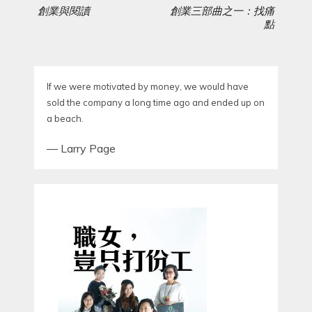
navigation
創業與閱讀
創業三部曲之一：找痛
PREVIOUS
NEXT
點
POST:
POST:
If we were motivated by money, we would have
sold the company a long time ago and ended up on
a beach.
—
Larry Page