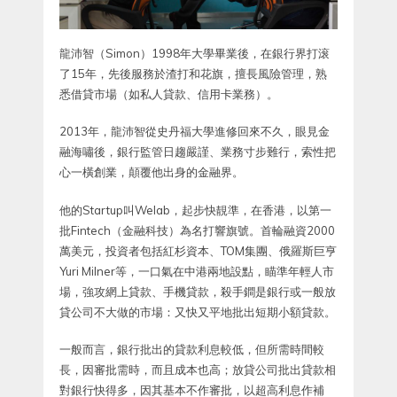
龍沛智（Simon）1998年大學畢業後，在銀行界打滚
了15年，先後服務於渣打和花旗，擅長風險管理，熟
悉借貸市場（如私人貸款、信用卡業務）。
2013年，龍沛智從史丹福大學進修回來不久，眼見金
融海嘯後，銀行監管日趨嚴謹、業務寸步難行，索性把
心一橫創業，顛覆他出身的金融界。
他的Startup叫Welab，起步快靚準，在香港，以第一
批Fintech（金融科技）為名打響旗號。首輪融資2000
萬美元，投資者包括紅杉資本、TOM集團、俄羅斯巨亨
Yuri Milner等，一口氣在中港兩地設點，瞄準年輕人市
場，強攻網上貸款、手機貸款，殺手鐧是銀行或一般放
貸公司不大做的市場：又快又平地批出短期小額貸款。
一般而言，銀行批出的貸款利息較低，但所需時間較
長，因審批需時，而且成本也高；放貸公司批出貸款相
對銀行快得多，因其基本不作審批，以超高利息作補