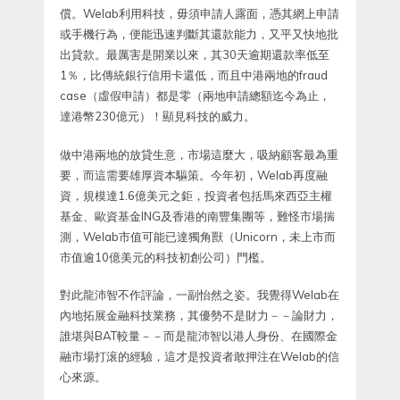
償。Welab利用科技，毋須申請人露面，憑其網上申請
或手機行為，便能迅速判斷其還款能力，又平又快地批
出貸款。最厲害是開業以來，其30天逾期還款率低至
1％，比傳統銀行信用卡還低，而且中港兩地的fraud
case（虛假申請）都是零（兩地申請總額迄今為止，
達港幣230億元）！顯見科技的威力。
做中港兩地的放貸生意，市場這麼大，吸納顧客最為重
要，而這需要雄厚資本驅策。今年初，Welab再度融
資，規模達1.6億美元之鉅，投資者包括馬來西亞主權
基金、歐資基金ING及香港的南豐集團等，難怪市場揣
測，Welab市值可能已達獨角獸（Unicorn，未上市而
市值逾10億美元的科技初創公司）門檻。
對此龍沛智不作評論，一副怡然之姿。我覺得Welab在
內地拓展金融科技業務，其優勢不是財力－－論財力，
誰堪與BAT較量－－而是龍沛智以港人身份、在國際金
融市場打滚的經驗，這才是投資者敢押注在Welab的信
心來源。