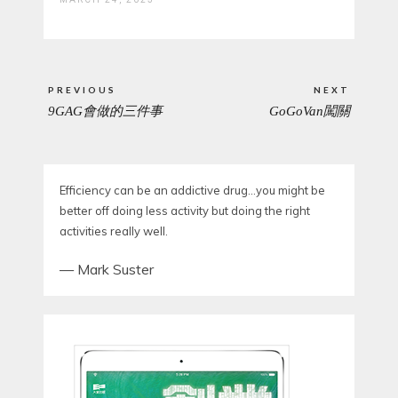
Post
PREVIOUS
NEXT
navigation
9GAG會做的三件事
GoGoVan闖關
PREVIOUS
NEXT
POST:
POST:
Efficiency can be an addictive drug…you might be
better off doing less activity but doing the right
activities really well.
—
Mark Suster