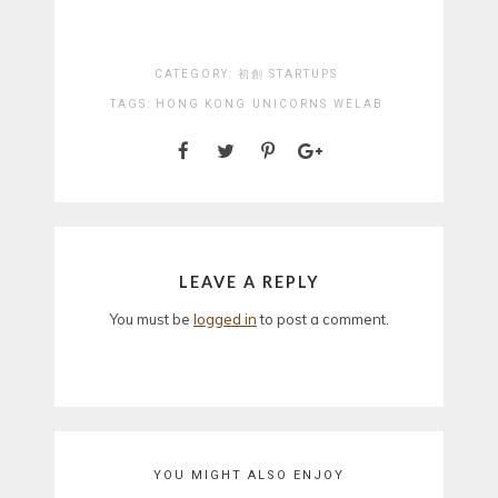
CATEGORY:
初創 STARTUPS
TAGS:
HONG KONG
UNICORNS
WELAB
LEAVE A REPLY
You must be
logged in
to post a comment.
YOU MIGHT ALSO ENJOY