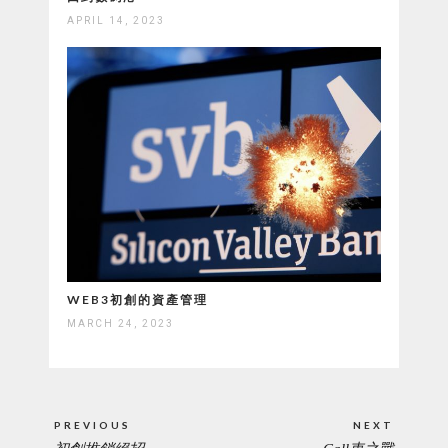
APRIL 14, 2023
WEB3初創的資產管理
MARCH 24, 2023
Post
PREVIOUS
NEXT
navigation