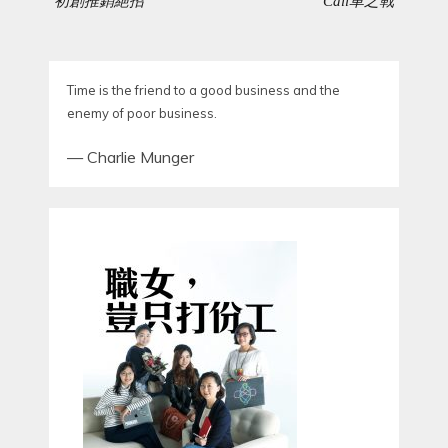
初創推銷絕招
Call車之戰
PREVIOUS
NEXT
POST:
POST:
Time is the friend to a good business and the
enemy of poor business.
—
Charlie Munger