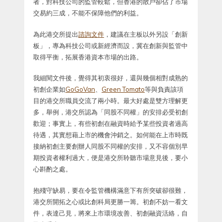
者，對科技公司的監管較鬆，但香港的散戶卻佔了市場
交易約三成，不能不保障他們的利益。
為此港交所提出
諮詢文件
，建議在主板以外另設「創新
板」，專為科技公司或新經濟而設，冀在創新與監管中
取得平衡，拓展香港資本市場的出路。
我細閱文件後，覺得其初衷很好，還與幾個相對成熟的
初創企業如
GoGoVan
、
Green Tomato
等與負責該項
目的港交所職員交流了兩小時。最大好處是雙方理解更
多，舉例，港交所認為「同股不同權」的安排必受初創
歡迎；事實上，有些初創在融資時給予某些投資者過高
待遇，其實想藉上市的機會沖銷之。如何能在上市時既
接納初創主要創辦人同股不同權的安排，又不容個別早
期投資者權利過大，便是港交所聆聽市場意見後，要小
心斟酌之處。
抱殘守缺易，要在令監管機構滿意下有所突破卻很難，
港交所開拓之心或比創科局更勝一籌。初創不妨一看文
件，表達己見，將來上市環境改善、初創融資活絡，自