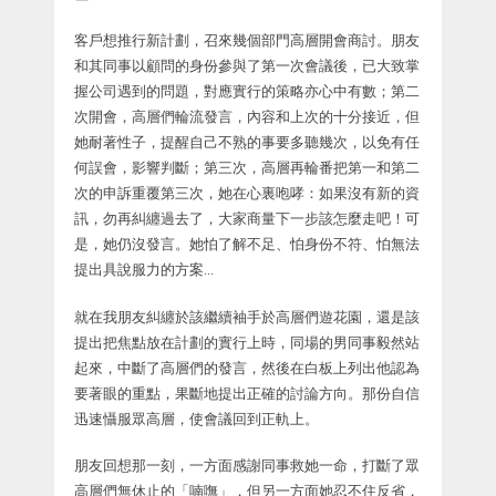
客戶想推行新計劃，召來幾個部門高層開會商討。朋友
和其同事以顧問的身份參與了第一次會議後，已大致掌
握公司遇到的問題，對應實行的策略亦心中有數；第二
次開會，高層們輪流發言，內容和上次的十分接近，但
她耐著性子，提醒自己不熟的事要多聽幾次，以免有任
何誤會，影響判斷；第三次，高層再輪番把第一和第二
次的申訴重覆第三次，她在心裏咆哮：如果沒有新的資
訊，勿再糾纏過去了，大家商量下一步該怎麼走吧！可
是，她仍沒發言。她怕了解不足、怕身份不符、怕無法
提出具說服力的方案…
就在我朋友糾纏於該繼續袖手於高層們遊花園，還是該
提出把焦點放在計劃的實行上時，同場的男同事毅然站
起來，中斷了高層們的發言，然後在白板上列出他認為
要著眼的重點，果斷地提出正確的討論方向。那份自信
迅速懾服眾高層，使會議回到正軌上。
朋友回想那一刻，一方面感謝同事救她一命，打斷了眾
高層們無休止的「喃嘸」，但另一方面她忍不住反省，