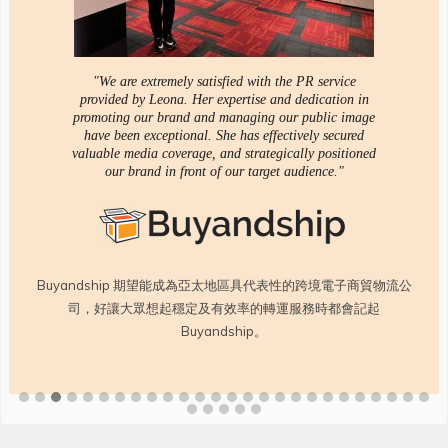
"We are extremely satisfied with the PR service
provided by Leona. Her expertise and dedication in
promoting our brand and managing our public image
have been exceptional. She has effectively secured
valuable media coverage, and strategically positioned
our brand in front of our target audience."
Buyandship 期望能成為亞太地區具代表性的跨境電子商貿物流公
司，好讓大眾想起穩定及有效率的轉運服務時都會記起
Buyandship。