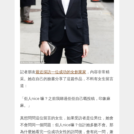
記者朋友
最近採訪一位成功的女創業家
，內容非常精
采。她在自己的臉書分享了這篇作品，不料有女生留言
道：
「
佢人nice 嘛？之前我睇過佢佢自己嘅投稿，印象麻
麻。
」
真想問問這位留言的女生，如果受訪者是位男仕，她會
不會問同一個問題：佢人nice嘛？估計她多數不會。那
為什麼她看完一位成功女性的訪問後，會有此一問，兼