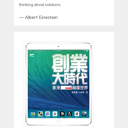
thinking about solutions.
—
Albert Einestein