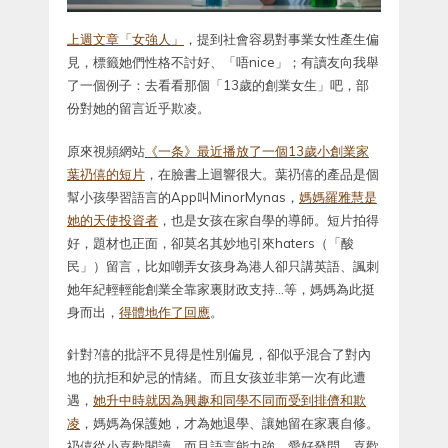
上週文章「女強人」
，提到社會容易對事業女性產生偏
見，標籤她們性格不討好、「唔nice」；有讀友向我舉
了一個例子：去看看那個「13歲的創業女生」吧，部
份對她的留言近乎欺凌。
原來視頻網站
《一条》最近播放了一個13歲小創業家
葉礽僖的短片
，在臉書上迴響很大。葉礽僖的產品是個
幫小孩學習語言的App叫MinorMynas，
媽媽羅雅慧是
她的天使投資者
，也是女孩在家自學的導師。短片拍得
好，題材也正面，卻莫名其妙地引來haters（「酸
民」）留言，比如嘲弄女孩身為港人卻只講英語、諷刺
她年紀輕輕能創業全靠家裏財政支持…等，媽媽為此挺
身而出，
得體地作了回應
。
針對?僖的批評不見得是性別偏見，卻似乎混合了對內
地的抗拒和妒忌的情緒。而且女孩並非第一次有此遭
遇，
她升中時就因為興趣和同學不同而受到排儕和欺
凌
，媽媽為保護她，才為她退學、讓她留在家裏自修。
礽僖從小喜歡閱讀，而且語言能力強、愛好發問、喜歡