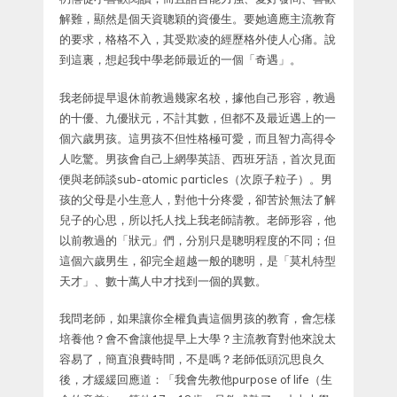
解難，顯然是個天資聰穎的資優生。要她適應主流教育
的要求，格格不入，其受欺凌的經歷格外使人心痛。說
到這裏，想起我中學老師最近的一個「奇遇」。
我老師提早退休前教過幾家名校，據他自己形容，教過
的十優、九優狀元，不計其數，但都不及最近遇上的一
個六歲男孩。這男孩不但性格極可愛，而且智力高得令
人吃驚。男孩會自己上網學英語、西班牙語，首次見面
便與老師談sub-atomic particles（次原子粒子）。男
孩的父母是小生意人，對他十分疼愛，卻苦於無法了解
兒子的心思，所以托人找上我老師請教。老師形容，他
以前教過的「狀元」們，分別只是聰明程度的不同；但
這個六歲男生，卻完全超越一般的聰明，是「莫札特型
天才」、數十萬人中才找到一個的異數。
我問老師，如果讓你全權負責這個男孩的教育，會怎樣
培養他？會不會讓他提早上大學？主流教育對他來說太
容易了，簡直浪費時間，不是嗎？老師低頭沉思良久
後，才緩緩回應道：「我會先教他purpose of life（生