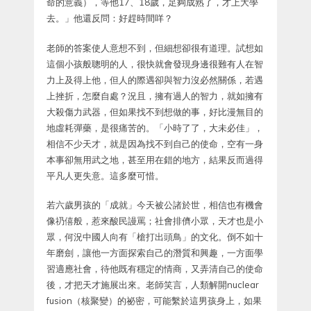
命的意義），等他17、18歲，足夠成熟了，才上大學
去。」他還反問：好趕時間咩？
老師的答案使人意想不到，但細想卻很有道理。試想如
這個小孩般聰明的人，很快就會發現身邊很難有人在智
力上及得上他，但人的際遇卻與智力沒必然關係，若遇
上挫折，怎麼自處？況且，擁有過人的智力，就如擁有
大殺傷力武器，但如果找不到想做的事，好比漫無目的
地虛耗彈藥，是很痛苦的。「小時了了，大未必佳」，
相信不少天才，就是因為找不到自己的使命，空有一身
本事卻無用武之地，甚至用在錯的地方，結果反而過得
平凡人更失意。這多麼可惜。
若六歲男孩的「成就」今天被公諸於世，相信也有機會
像礽僖般，惹來酸民謾罵；社會排儕小眾，天才也是小
眾，何況中國人向有「槍打出頭鳥」的文化。倒不如十
年磨劍，讓他一方面探索自己的潛質和興趣，一方面學
習適應社會，待他既有穩定的情商，又弄清自己的使命
後，才把天才施展出來。老師笑言，人類解開nuclear
fusion（核聚變）的祕密，可能繫於這男孩身上，如果