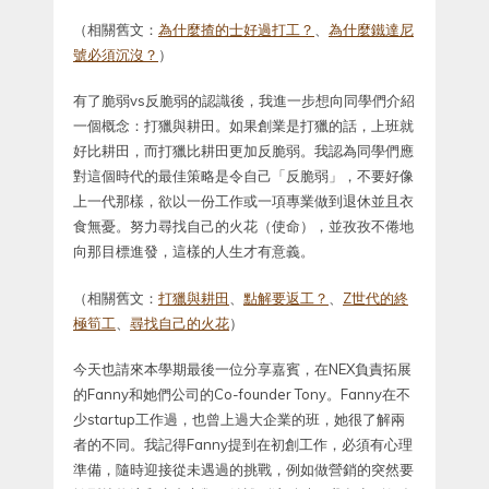
（相關舊文：
為什麼揸的士好過打工？
、
為什麼鐵達尼
號必須沉沒？
）
有了脆弱vs反脆弱的認識後，我進一步想向同學們介紹
一個概念：打獵與耕田。如果創業是打獵的話，上班就
好比耕田，而打獵比耕田更加反脆弱。我認為同學們應
對這個時代的最佳策略是令自己「反脆弱」，不要好像
上一代那樣，欲以一份工作或一項專業做到退休並且衣
食無憂。努力尋找自己的火花（使命），並孜孜不倦地
向那目標進發，這樣的人生才有意義。
（相關舊文：
打獵與耕田
、
點解要返工？
、
Z世代的終
極筍工
、
尋找自己的火花
）
今天也請來本學期最後一位分享嘉賓，在NEX負責拓展
的Fanny和她們公司的Co-founder Tony。Fanny在不
少startup工作過，也曾上過大企業的班，她很了解兩
者的不同。我記得Fanny提到在初創工作，必須有心理
準備，隨時迎接從未遇過的挑戰，例如做營銷的突然要