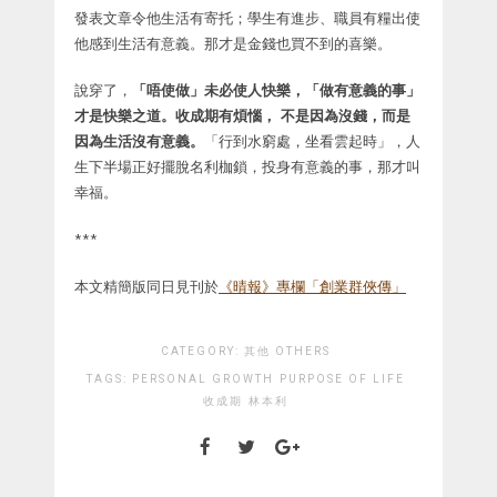
發表文章令他生活有寄托；學生有進步、職員有糧出使
他感到生活有意義。那才是金錢也買不到的喜樂。
說穿了，
「唔使做」未必使人快樂，「做有意義的事」
才是快樂之道。收成期有煩惱， 不是因為沒錢，而是
因為生活沒有意義。
「行到水窮處，坐看雲起時」，人
生下半場正好擺脫名利枷鎖，投身有意義的事，那才叫
幸福。
***
本文精簡版同日見刊於
《晴報》專欄「創業群俠傳」
CATEGORY:
其他 OTHERS
TAGS:
PERSONAL GROWTH
PURPOSE OF LIFE
收成期
林本利