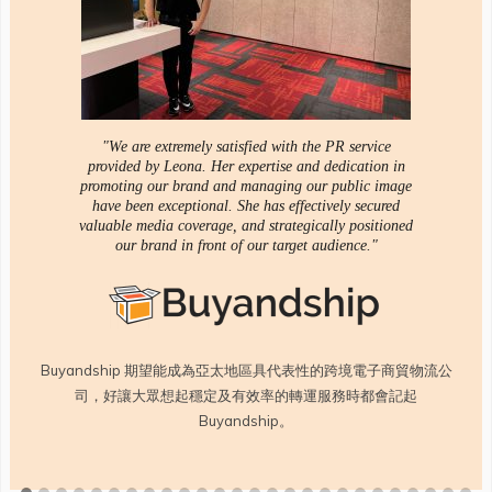
"We are extremely satisfied with the PR service
provided by Leona. Her expertise and dedication in
promoting our brand and managing our public image
have been exceptional. She has effectively secured
valuable media coverage, and strategically positioned
our brand in front of our target audience."
Buyandship 期望能成為亞太地區具代表性的跨境電子商貿物流公
司，好讓大眾想起穩定及有效率的轉運服務時都會記起
Buyandship。