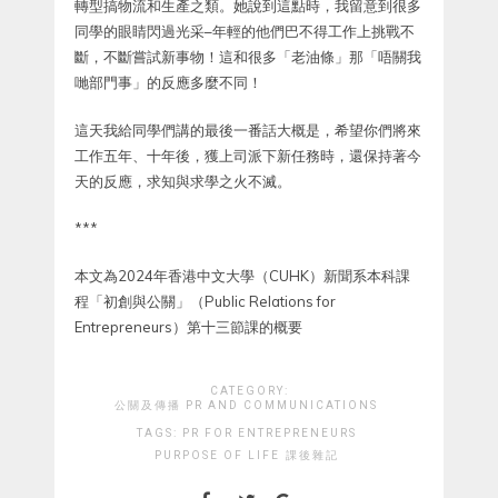
轉型搞物流和生產之類。她說到這點時，我留意到很多
同學的眼睛閃過光采–年輕的他們巴不得工作上挑戰不
斷，不斷嘗試新事物！這和很多「老油條」那「唔關我
哋部門事」的反應多麼不同！
這天我給同學們講的最後一番話大概是，希望你們將來
工作五年、十年後，獲上司派下新任務時，還保持著今
天的反應，求知與求學之火不滅。
***
本文為2024年香港中文大學（CUHK）新聞系本科課
程「初創與公關」（Public Relations for
Entrepreneurs）第十三節課的概要
CATEGORY:
公關及傳播 PR AND COMMUNICATIONS
TAGS:
PR FOR ENTREPRENEURS
PURPOSE OF LIFE
課後雜記