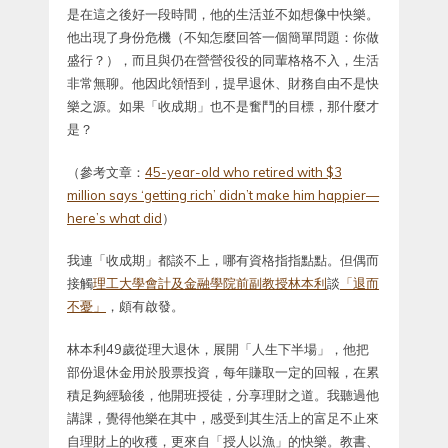
是在這之後好一段時間，他的生活並不如想像中快樂。
他出現了身份危機（不知怎麼回答一個簡單問題：你做
盛行？），而且與仍在營營役役的同輩格格不入，生活
非常無聊。他因此領悟到，提早退休、財務自由不是快
樂之源。如果「收成期」也不是奮鬥的目標，那什麼才
是？
（參考文章：
45-year-old who retired with $3
million says ‘getting rich’ didn’t make him happier—
here’s what did
）
我連「收成期」都談不上，哪有資格指指點點。但偶而
接觸
理工大學會計及金融學院前副教授林本利
談
「退而
不憂」
，頗有啟發。
林本利49歲從理大退休，展開「人生下半場」，他把
部份退休金用於股票投資，每年賺取一定的回報，在累
積足夠經驗後，他開班授徒，分享理財之道。我聽過他
講課，覺得他樂在其中，感受到其生活上的富足不止來
自理財上的收穫，更來自「授人以漁」的快樂。教書、