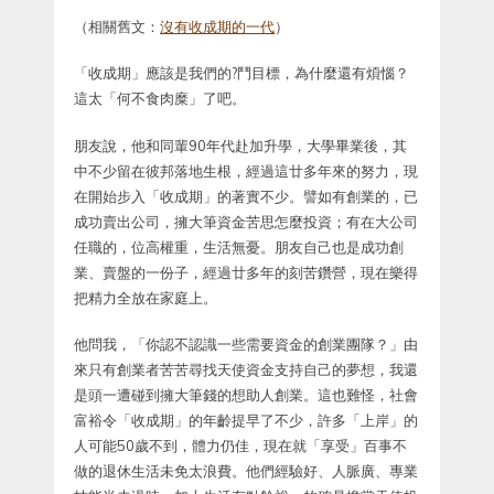
（相關舊文：
沒有收成期的一代
）
「收成期」應該是我們的?鬥目標，為什麼還有煩惱？
這太「何不食肉糜」了吧。
朋友說，他和同輩90年代赴加升學，大學畢業後，其
中不少留在彼邦落地生根，經過這廿多年來的努力，現
在開始步入「收成期」的著實不少。譬如有創業的，已
成功賣出公司，擁大筆資金苦思怎麼投資；有在大公司
任職的，位高權重，生活無憂。朋友自己也是成功創
業、賣盤的一份子，經過廿多年的刻苦鑽營，現在樂得
把精力全放在家庭上。
他問我，「你認不認識一些需要資金的創業團隊？」由
來只有創業者苦苦尋找天使資金支持自己的夢想，我還
是頭一遭碰到擁大筆錢的想助人創業。這也難怪，社會
富裕令「收成期」的年齡提早了不少，許多「上岸」的
人可能50歲不到，體力仍佳，現在就「享受」百事不
做的退休生活未免太浪費。他們經驗好、人脈廣、專業