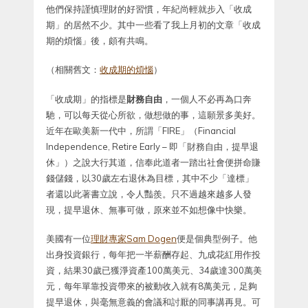
他們保持謹慎理財的好習慣，年紀尚輕就步入「收成
期」的居然不少。其中一些看了我上月初的文章「收成
期的煩惱」後，頗有共鳴。
（相關舊文：
收成期的煩惱
）
「收成期」的指標是
財務自由
，一個人不必再為口奔
馳，可以每天從心所欲，做想做的事，這願景多美好。
近年在歐美新一代中，所謂「FIRE」（Financial
Independence, Retire Early – 即「財務自由，提早退
休」）之說大行其道，信奉此道者一踏出社會便拼命賺
錢儲錢，以30歲左右退休為目標，其中不少「達標」
者還以此著書立說，令人豔羨。只不過越來越多人發
現，提早退休、無事可做，原來並不如想像中快樂。
美國有一位
理財專家Sam Dogen
便是個典型例子。他
出身投資銀行，每年把一半薪酬存起、九成花紅用作投
資，結果30歲已獲淨資產100萬美元、34歲達300萬美
元，每年單靠投資帶來的被動收入就有8萬美元，足夠
提早退休，與毫無意義的會議和討厭的同事講再見。可