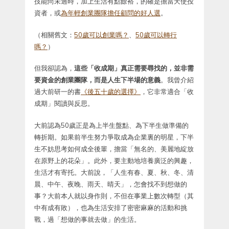
技能尚未過時，加上生活有點餘裕，的確是擔當天使投
資者，或
為年輕創業團隊擔任顧問的好人選
。
（相關舊文：
50歲可以創業嗎？
、
50歲可以轉行
嗎？
）
但我卻認為，
這些「收成期」真正需要尋找的，並非需
要資金的創業團隊，而是人生下半場的意義
。我曾介紹
過大前研一的書
《後五十歲的選擇》
，它非常適合「收
成期」閱讀與反思。
大前認為50歲正是為上半生盤點、為下半生做準備的
轉折期。如果前半生努力爭取成為企業裏的明星，下半
生不妨思考如何成全後輩，擔當「無名的、美麗地綻放
在原野上的花朵」。此外，要主動地培養廣泛的興趣，
生活才有寄托。大前說，「人生有春、夏、秋、冬、清
晨、中午、夜晚、雨天、晴天」，怎會找不到想做的
事？大前本人就以身作則，不但在事業上數次轉型（其
中有成有敗），也為生活安排了密密麻麻的活動和挑
戰，過「想做的事就去做」的生活。