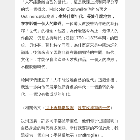
「人不能脫離自己的世代」，這是我課上想和同學分享
的第一個概念。Malcolm Gladwell在他的名著之一
Outliners裏就寫道：
生於什麼年代、長於什麼地方，
在在影響一個人的際遇
。一位港大教授曾給年輕的我解
釋「世代」的概念：他說，為什麼迄今為止，最偉大的
作曲家，仍是古典時代（泛指1750 – 1825年間）的巴
哈、貝多芬、莫札特？同理，為什麼唐宋是中國詩詞的
巔峰，後無來者？因為非得在那個獨特的空間、時代、
文化下，才能孕育出這些天才與作品。一個人的成敗，
不能脫離時代。
給同學們建立了「人不能脫離自己的世代」這觀念後，
我進一步向他們展示他們身處的年代：一個脆弱的年
代、一個沒有收成期的年代。
（相關舊文：
世上再無鐵飯碗
、
沒有收成期的一代
）
說到這裏，許多同學都臉帶懼色，他們似乎也隱隱明白
自己身處的時代有多脆弱。幸好我要講的不僅於此，我
還提供一個方向：學習反脆弱（antifragile）。