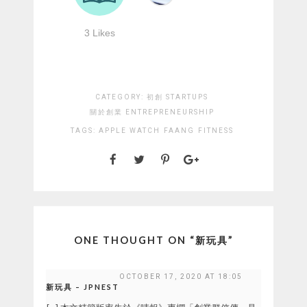
CATEGORY:
初創 STARTUPS
關於創業 ENTREPRENEURSHIP
TAGS:
APPLE WATCH
FAANG
FITNESS
ONE THOUGHT ON “
新玩具
”
OCTOBER 17, 2020 AT 18:05
新玩具 – JPNEST