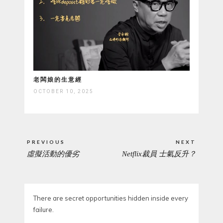
老闆娘的生意經
OCTOBER 10, 2025
Post
PREVIOUS
NEXT
navigation
虛擬活動的優劣
Netflix裁員 士氣反升？
PREVIOUS
NEXT
POST:
POST:
There are secret opportunities hidden inside every
failure.