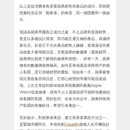
以上是從消費者角度看蘋果銷售和產品的成功，而我更
想畫蛇添足用「觀察者」的角度，寫一個隱憂和一個啟
示。
我認為蘋果帝國真正成功之處，不止品牌和直接銷售，
更是以多種設計簡潔、而功能互通互補的產品，填滿用
家生活。於是它不光在產品銷售上賺錢，更透過這些產
品收集大量用家訊息，充實蘋果的數據庫（毫無疑問，
蘋果將比我更了解我的健康和習慣）。終有一天，蘋果
擁有的數據價值將極高。如何妥善保護及保障用戶的個
人私隱，是它持續經營的重點。假如有一天，蘋果被發
現出賣收集所得訊息，它用心經營的帝國可能迅速崩
塌。上次文章提到新加坡政府鼓勵國民配戴Apple
Watch促進健康，就有不少人質疑政府可能暗地裏藉此
收集國民私隱，用於監控。在各大科企中，蘋果捍衛用
戶私隱的形像較佳，希望它表裏如一。
至於啟示，對創業者來說，建立長青基業的方法之一，
是緊隨帝國而生。本地初創
Casetify
做個人化手機殼起