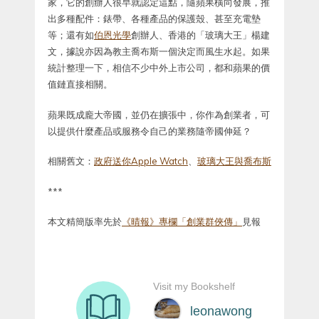
家，它的創辦人很早就認定這點，隨蘋果橫向發展，推
出多種配件：錶帶、各種產品的保護殼、甚至充電墊
等；還有如
伯恩光學
創辦人、香港的「玻璃大王」楊建
文，據說亦因為教主喬布斯一個決定而風生水起。如果
統計整理一下，相信不少中外上市公司，都和蘋果的價
值鏈直接相關。
蘋果既成龐大帝國，並仍在擴張中，你作為創業者，可
以提供什麼產品或服務令自己的業務隨帝國伸延？
相關舊文：
政府送你Apple Watch
、
玻璃大王與喬布斯
***
本文精簡版率先於
《晴報》專欄「創業群俠傳」
見報