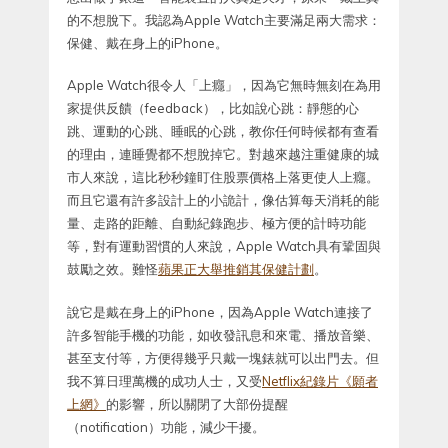
的不想脫下。我認為Apple Watch主要滿足兩大需求：
保健、戴在身上的iPhone。
Apple Watch很令人「上癮」，因為它無時無刻在為用
家提供反饋（feedback），比如說心跳：靜態的心
跳、運動的心跳、睡眠的心跳，教你任何時候都有查看
的理由，連睡覺都不想脫掉它。對越來越注重健康的城
市人來說，這比秒秒鐘盯住股票價格上落更使人上癮。
而且它還有許多設計上的小詭計，像估算每天消耗的能
量、走路的距離、自動紀錄跑步、極方便的計時功能
等，對有運動習慣的人來說，Apple Watch具有鞏固與
鼓勵之效。難怪
蘋果正大舉推銷其保健計劃
。
說它是戴在身上的iPhone，因為Apple Watch連接了
許多智能手機的功能，如收發訊息和來電、播放音樂、
甚至支付等，方便得幾乎只戴一塊錶就可以出門去。但
我不算日理萬機的成功人士，又受
Netflix紀錄片《願者
上網》
的影響，所以關閉了大部份提醒
（notification）功能，減少干擾。