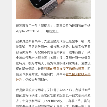
最近添置了一件「新玩具」，蘋果公司的最新智能手錶
Apple Watch SE，一用就愛上。
蘋果真是銷售高手，光是選購此環節已是樂事一樁：先
挑型號、再選錶殼顏色、最後配上錶帶。錶帶又分不同
顏色與質料，好配襯不同場合與衣著，結果我挑了一款
金屬錶帶配合上班衣著（如圖）後，又額外買一條做運
動時用。挑好才幾天，新貨就直接送到家裏來。這麼流
暢的購物體驗，難怪
蘋果的營運在疫下仍穩如磐石
，即
使全球多處封城、店舖關門，其今年
首九個月的收入與
純利
，仍較去年同期佳。
我是蘋果的資深用家，又註冊了Apple ID，所以啟動手
錶的過程很快捷，而它的功能和設計也一如其他蘋果產
品，十分便利用家（user friendly），容易上手。當初
想出做手錶這一智能裝置的人真是天才，原來一戴上真