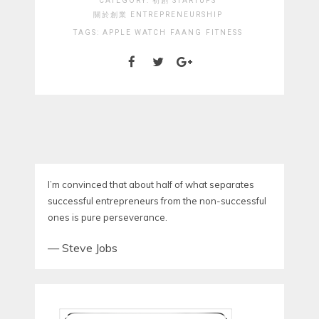
CATEGORY:
初創 STARTUPS
關於創業 ENTREPRENEURSHIP
TAGS:
APPLE WATCH
FAANG
FITNESS
I’m convinced that about half of what separates
successful entrepreneurs from the non-successful
ones is pure perseverance.
—
Steve Jobs