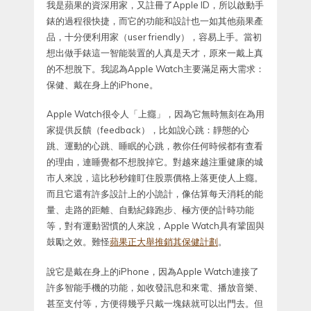
我是蘋果的資深用家，又註冊了Apple ID，所以啟動手
錶的過程很快捷，而它的功能和設計也一如其他蘋果產
品，十分便利用家（user friendly），容易上手。當初
想出做手錶這一智能裝置的人真是天才，原來一戴上真
的不想脫下。我認為Apple Watch主要滿足兩大需求：
保健、戴在身上的iPhone。
Apple Watch很令人「上癮」，因為它無時無刻在為用
家提供反饋（feedback），比如說心跳：靜態的心
跳、運動的心跳、睡眠的心跳，教你任何時候都有查看
的理由，連睡覺都不想脫掉它。對越來越注重健康的城
市人來說，這比秒秒鐘盯住股票價格上落更使人上癮。
而且它還有許多設計上的小詭計，像估算每天消耗的能
量、走路的距離、自動紀錄跑步、極方便的計時功能
等，對有運動習慣的人來說，Apple Watch具有鞏固與
鼓勵之效。難怪
蘋果正大舉推銷其保健計劃
。
說它是戴在身上的iPhone，因為Apple Watch連接了
許多智能手機的功能，如收發訊息和來電、播放音樂、
甚至支付等，方便得幾乎只戴一塊錶就可以出門去。但