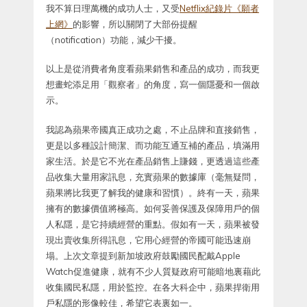
我不算日理萬機的成功人士，又受
Netflix紀錄片《願者
上網》
的影響，所以關閉了大部份提醒
（notification）功能，減少干擾。
以上是從消費者角度看蘋果銷售和產品的成功，而我更
想畫蛇添足用「觀察者」的角度，寫一個隱憂和一個啟
示。
我認為蘋果帝國真正成功之處，不止品牌和直接銷售，
更是以多種設計簡潔、而功能互通互補的產品，填滿用
家生活。於是它不光在產品銷售上賺錢，更透過這些產
品收集大量用家訊息，充實蘋果的數據庫（毫無疑問，
蘋果將比我更了解我的健康和習慣）。終有一天，蘋果
擁有的數據價值將極高。如何妥善保護及保障用戶的個
人私隱，是它持續經營的重點。假如有一天，蘋果被發
現出賣收集所得訊息，它用心經營的帝國可能迅速崩
塌。上次文章提到新加坡政府鼓勵國民配戴Apple
Watch促進健康，就有不少人質疑政府可能暗地裏藉此
收集國民私隱，用於監控。在各大科企中，蘋果捍衛用
戶私隱的形像較佳，希望它表裏如一。