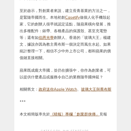
至於啟示，對創業者來說，建立長青基業的方法之一，
是緊隨帝國而生。本地初創
Casetify
做個人化手機殼起
家，它的創辦人很早就認定這點，隨蘋果橫向發展，推
出多種配件：錶帶、各種產品的保護殼、甚至充電墊
等；還有如
伯恩光學
創辦人、香港的「玻璃大王」楊建
文，據說亦因為教主喬布斯一個決定而風生水起。如果
統計整理一下，相信不少中外上市公司，都和蘋果的價
值鏈直接相關。
蘋果既成龐大帝國，並仍在擴張中，你作為創業者，可
以提供什麼產品或服務令自己的業務隨帝國伸延？
相關舊文：
政府送你Apple Watch
、
玻璃大王與喬布斯
***
本文精簡版率先於
《晴報》專欄「創業群俠傳」
見報