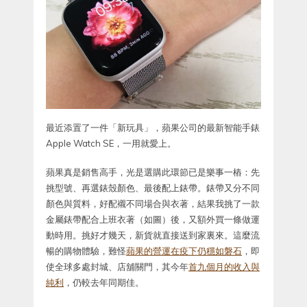
最近添置了一件「新玩具」，蘋果公司的最新智能手錶
Apple Watch SE，一用就愛上。
蘋果真是銷售高手，光是選購此環節已是樂事一樁：先
挑型號、再選錶殼顏色、最後配上錶帶。錶帶又分不同
顏色與質料，好配襯不同場合與衣著，結果我挑了一款
金屬錶帶配合上班衣著（如圖）後，又額外買一條做運
動時用。挑好才幾天，新貨就直接送到家裏來。這麼流
暢的購物體驗，難怪
蘋果的營運在疫下仍穩如磐石
，即
使全球多處封城、店舖關門，其今年
首九個月的收入與
純利
，仍較去年同期佳。