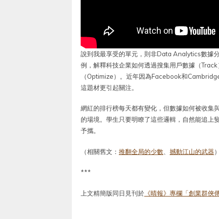
說到我最享受的單元，則非Data Analytics
例，解釋科技企業如何透過搜集用戶數據（Track
（Optimize）。近年因為Facebook和Camb
這題材更引起關注。
網紅的排行榜每天都有變化，但數據如何被收集
的場境。學生只要明瞭了這些邏輯，自然能追上
予攜。
（相關舊文：
推翻全局的少數
、
撼動江山的武器
***
上文精簡版同日見刊於
《晴報》專欄「創業群俠