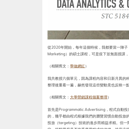
從2020年開始，每年這個時候，我都要當一陣子「網紅
Marketing）的碩士課程，可是疫下並無面
（相關舊文：
學做網紅
）
我共教授六個單元，因為課程內容和日新月異的
整理後重看一遍，赫然發現這些變動竟也反映一
（相關舊文：
大學營銷課程個案整理
）
首先是Programmatic Advertisin
的，幾乎都由程式根據我們的瀏覽習慣自動投放的。
投放（targeting）技術的進步而精益求精。