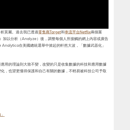
數據分析莫屬。過去我已透過
零售商Target
和
串流平台Netflix
兩個案
）加以分析（Analyze）後，調整每個人所接觸的網上內容或廣告
ridge Analytica在美國總統選舉中掀起的軒然大波，「數據武器化」
與應用的理論則大致不變，改變的只是收集數據的科技和應用數據
變化，也望更懂得保護和自己有關的數據，不輕易被科技公司予取
）
傳」