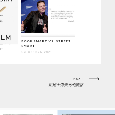
BOOK SMART VS. STREET
SMART
NT
OCTOBER 26, 2024
NEXT
拒絕十億美元的誘惑
NEXT
POST: