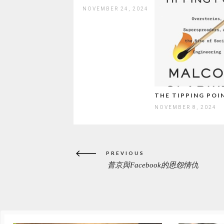
NOVEMBER 24, 2024
THE TIPPING POI
NOVEMBER 8, 2024
Post
PREVIOUS
navigation
普京與Facebook的恩怨情仇
PREVIOUS
POST: