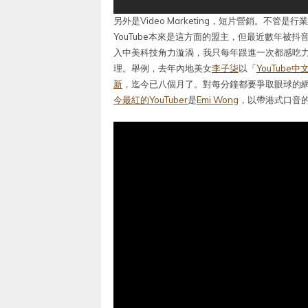
另外是Video Marketing，短片營銷。
YouTube本來是這方面的盟主，但最近數年被抖
入中美科技角力漩渦，我只每年跟進一次都感吃
理。舉例，去年內地美女
李子柒
以「
YouTube
新
，迄今已八個月了。對每分鐘都要爭取眼球的
今最紅的YouTuber
是
Emi Wong
，以帶港式口音的