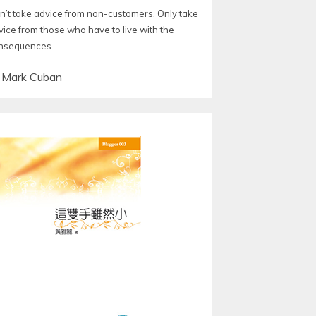
n’t take advice from non-customers. Only take
vice from those who have to live with the
nsequences.
—
Mark Cuban