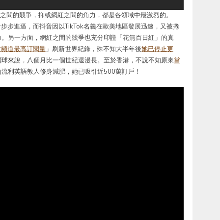
不管是行業之間的競爭，抑或網紅之間的角力，都是各領域中最激烈的。
音步步進逼，而抖音因以TikTok名義在歐美地區發展迅速，又被捲
力。另一方面，網紅之間的競爭也充分印證「花無百日紅」的真
中文頻道最高訂閱量
」刷新世界紀錄，殊不知大半年後
她已停止更
網球來說，八個月比一個世紀還漫長。至於香港，不說不知原來
當
流利英語教人修身減肥，她已吸引近500萬訂戶！