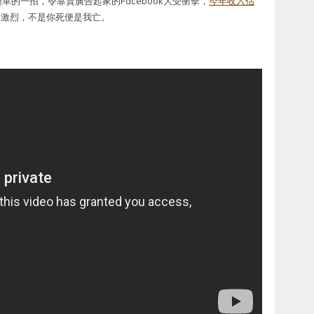
單的一招，令靠賣廣告起家的Facebook大受衝擊，
今年收入估
般激烈，不是你死便是我亡。