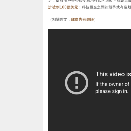
定，提醒用戶是否接受應用程式的追縱 – 就是這簡
計被削100億美元
！科技巨企之間的競爭就有這
（相關舊文：
睇廣告有錢賺
）