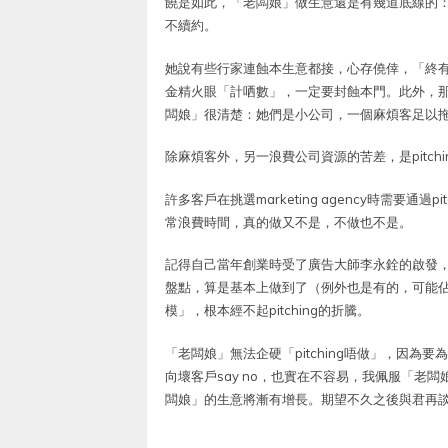
饒是如此，「老闆娘」做生意還是有幾道底線的
不續約。
她說有些行家連蝕本生意都接，心存僥倖，「終
金精火眼「計哂數」，一定要封蝕本門。此外，
闆娘」很清楚：她們是小公司，一個麻煩客足以
除麻煩客外，另一浪費公司資源的苦差，是pitchi
許多客戶在挑選marketing agency時需要通過
常浪費時間，真的做又不是，不做也不是。
記得自己當年創業時受了廣告大師李永銓的啟發，也
盤點，算是基本上做到了（例外也是有的，可能佔
模」，根本經不起pitching的折騰。
「老闆娘」無法企硬「pitching唔做」，因
向壞客戶say no，也實在不容易，我佩服「老
闆娘」的生意將漸有增長。期望不久之後與君再