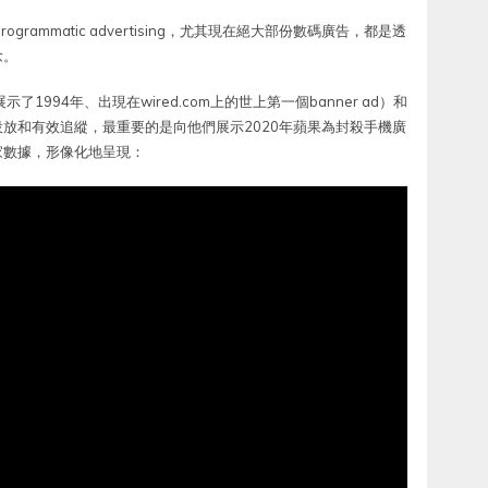
ogrammatic advertising，尤其現在絕大部份數碼廣告，都是透
念。
史（展示了1994年、出現在wired.com上的世上第一個banner ad）和
放和有效追縱，最重要的是向他們展示2020年蘋果為封殺手機廣
家數據，形像化地呈現：