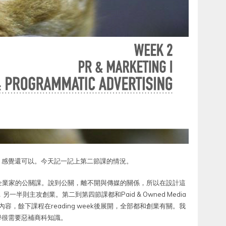
，感覺還可以。今天記一記上第二節課的情況。
preneurs，給企業家的公關課。說到公關，離不開與傳媒的關係，所以在設計這
半則主攻創業。第二到第四節課都和Paid & Owned Media
心內容，餘下課程在reading week後展開，全部都和創業有關。我
學很需要惡補商科知識。