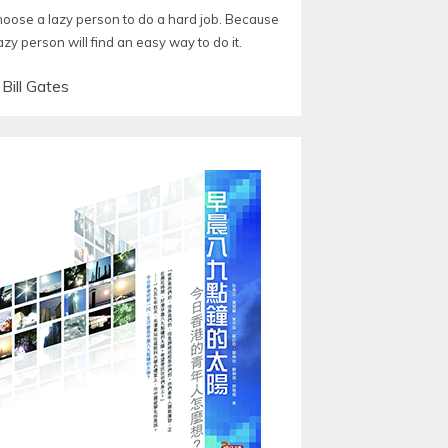
choose a lazy person to do a hard job. Because
azy person will find an easy way to do it.
—
Bill Gates