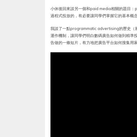
小休後回來談另一個和paid media相關的題目：pr
過程式投放的，有必要讓同學們掌握它的基本概
我談了一點programmatic advertising的歷
運作機制，讓同學們明白數碼廣告如何做到精準投
告做的一條短片，有力地把廣告平台如何搜集用