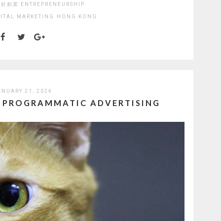
於創業 ENTREPRENEURSHIP
ITAL MARKETING
HONG KONG
ANUARY 21, 2024
& PROGRAMMATIC ADVERTISING