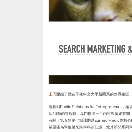
上周
開始了我在母校中文大學新聞系的兼職生涯
這科叫Public Relations for Entre
個13節的課程時，專門撥出一半內容與傳媒有關，另一
有關，第五到第七節課則以Earned Media為核
希望能為學生帶來跨學科的知識，尤其新聞系同