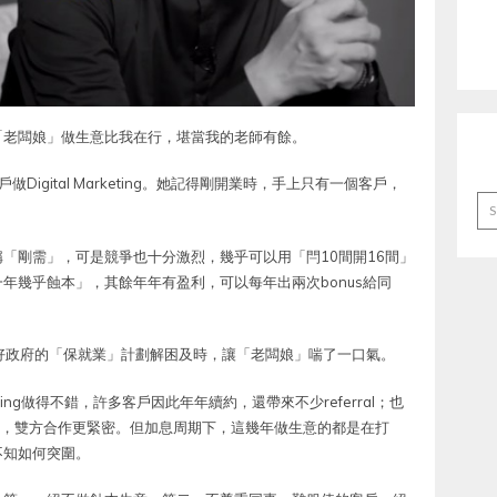
「老闆娘」做生意比我在行，堪當我的老師有餘。
igital Marketing。她記得剛開業時，手上只有一個客戶，
Ar
而言，堪稱「剛需」，可是競爭也十分激烈，幾乎可以用「閂10間開16間」
年幾乎蝕本」，其餘年年有盈利，可以每年出兩次bonus給同
幸好政府的「保就業」計劃解困及時，讓「老闆娘」喘了一口氣。
keting做得不錯，許多客戶因此年年續約，還帶來不少referral；也
做越大，雙方合作更緊密。但加息周期下，這幾年做生意的都是在打
不知如何突圍。