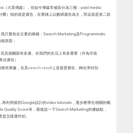
a（大眾傳媒），但如今傳媒常被區分為三種：paid media,
d media（付費）指的就是廣告，在實碊上以數碼廣告為主，而這就是第二節
主要的兩種：Search Marketing及Programmatic
g？兩個原因：
ne，可見其接觸面有多廣、在我們的生活上有多重要（作為市值
入來自廣告）
興趣，在其search result上直接賣廣告，轉化率特別
，再利用個別Google設計的video tutorials，逐步教學生相關的概
oogle Quality Score等，最後說一下Search Marketing的優缺點，
了解現實是怎樣運作的。