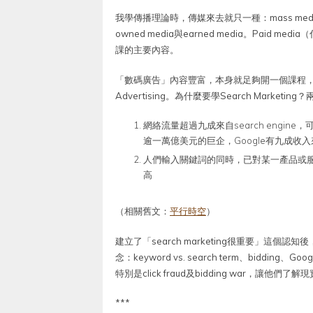
我學傳播理論時，傳媒來去就只一種：mass medi
owned media與earned media。Pai
課的主要內容。
「數碼廣告」內容豐富，本身就足夠開一個課程，我只聚焦在
Advertising。為什麼要學Search Marketin
網絡流量超過九成來自search engi
逾一萬億美元的巨企，Google有九成收
人們輸入關鍵詞的同時，已對某一產品或服務有
高
（相關舊文：
平行時空
）
建立了「search marketing很重要」這個認知後
念：keyword vs. search term、bidding、G
特別是click fraud及bidding war，讓他們
***