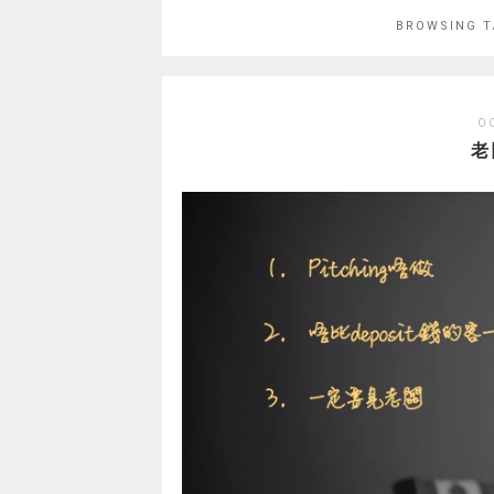
BROWSING 
O
老