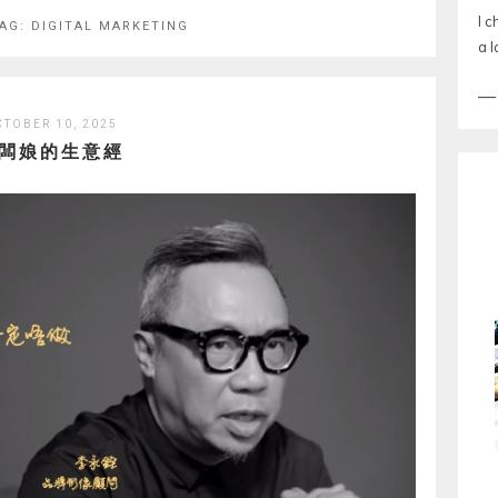
I 
TAG:
DIGITAL MARKETING
a l
CTOBER 10, 2025
闆娘的生意經