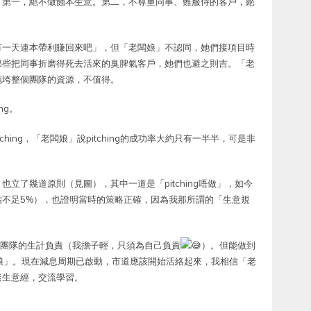
：第一，絕不做蝕本生意。第二，不尊重同事、難服侍的客戶，絕
有一天連本帶利賺回來吧」，但「老闆娘」不認同，她們接項目時
那些把同事折磨得死去活來的臭脾氣客戶，她們也避之則吉。「老
拖垮整個團隊的資源，不值得。
ng。
pitching，「老闆娘」說pitching的成功率大約只有一半半，可是非
立了幾道原則（見圖），其中一道是「pitching唔做」，如今
不足5%），也證明當時的策略正確，因為我那所謂的「生意規
為要為團隊的生計負責（我擔子輕，只須為自己負責
）。但能做到
闆娘」。現在減息周期已啟動，市道應該開始活絡起來，我相信「老
談生意經，交流學習。