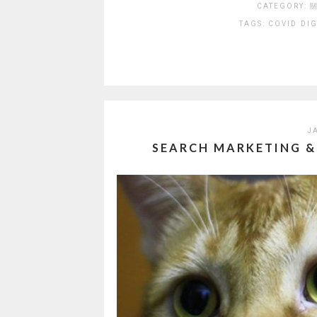
CATEGORY:
關
TAGS:
COVID
DIG
J
SEARCH MARKETING 