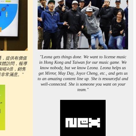
"Leona gets things done. We want to license music
溝通，提供有價值
in Hong Kong and Taiwan for our music game. We
間媒體訪問，報導
know nobody, but we know Leona. Leona helps us
加咗4倍，銷售
get Mirror, May Day, Joyce Cheng, etc., and gets us
非常滿意。"
to an amazing content line up. She is resourceful and
well-connected. She is someone you want on your
team."