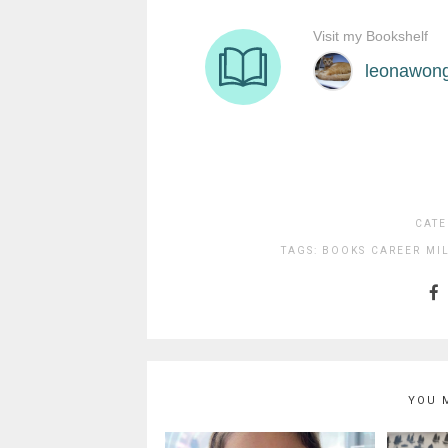
CATE
TAGS:
BOOKS
CAREER
MI
YOU 