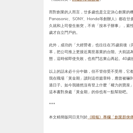
而對創業的人而言，廿多歲也是立定決心創業的
Panasonic、SONY、Honda等創辦人
久就和上司發生衝突，不肯「按本子辦事」，索性
歲才自立門戶的。
此外，成功的「大經營者」也往往在35歲前後（
革，把公司推上更接近萬世基業的台階。大前認為
態，這時候即使失敗，也有鬥志東山再起。40歲
以上的話未必十分中聽，但不管你受不受用，它都
我在職場「黃金期」讀到這些篇章時，應曾被嚇
過日子。如今我雖然沒有登上什麼「權力的寶座
這本書對身處「黃金期」的你也有一點幫助吧。
***
本文精簡版同日見刊於
《晴報》專欄「創業群俠