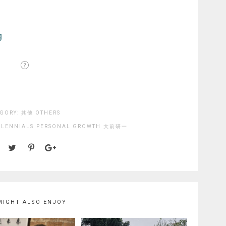
GORY:
其他 OTHERS
LLENNIALS
PERSONAL GROWTH
大前研一
MIGHT ALSO ENJOY