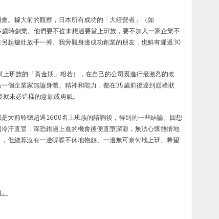
機會。據大前的觀察，日本所有成功的「大經營者」（如
）都在廿多歲時創業。他們要不從未想過要當上班族，要不加入一家企業不
另起爐灶放手一搏。我旁觀身邊成功創業的朋友，也鮮有遲過30
與上班族的「黃金期」相若），在自己的公司裏進行最激烈的改
一個企業家無論身體、精神和能力，都在35歲前後達到巔峰狀
後就未必這樣的意願或勇氣。
是大前聆聽超過1600名上班族的諮詢後，得到的一些結論。回想
到冷汗直冒，深恐錯過上進的機會後便直墮深淵，無法心懷熱情地
」，但總算沒有一邊喋喋不休地抱怨、一邊無可奈何地上班。希望
傳」