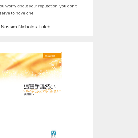
you worry about your reputation, you don’t
serve to have one.
—
Nassim Nicholas Taleb