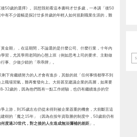
後50歲的選擇》。回想我初看這本書時才廿多歲，一本講「後50
當中有不少篇幅是探討廿多卅歲的年輕人如何規劃職業生涯的，難
「黃金期」，在這期間，不論選的是什麼公司、什麼行業，十年內
力學習，尤其學用老闆的心態上班（例如思考上司的要求、主動做
Ar
命行事、少做少錯的「乖乖牌」。
只剩下肯繼續努力的人才會有進步，其餘的就「任何事情都學不到
染上職場習氣，難再奮發向上。大前甚至建議企業的高層，如果要
8-32歲的，因為他們既有一點工作經驗，也仍有繼續進步的空
爭上游，到35歲左右仍從未得到被企業器重的機會，大前斷言這
建樹的「魔之15年」（因為在按年資取勝的制度中，50歲前仍有
如何度過20世代，對之後的人生造成無法彌補的差距
」。