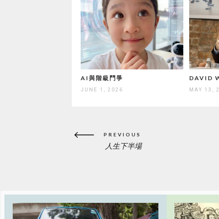
AI與階級鬥爭
DAVID
JUNE 1, 2026
MAY 13, 
Post
PREVIOUS
navigation
人生下半場
PREVIOUS
POST: