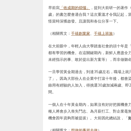
早前寫
「收成期的煩惱」
，提到大前研一的著作《
歲」的書怎麼會適合我？這次重溫才令我記起，
怪當時深獲啟發。且讓我和各位分享一下。
（相關舊文：
千禧創業家
、
千禧上班族
）
在大前眼中，年輕人由大學踏進社會的頭十年是
都有學習的機會。在這關鍵期內，新鮮人應盡全
未經指示的事、敢於提出新方案等），而非做聽
一旦學習黃金期過去，到達35歲左右，職場上就
了」。因為大部份人在企業中打滾十年後，都會
錄用有經驗的人加入，得挑選30歲加減兩歲、即2
間。
一個人在十年黃金期內，如果沒有好好把握機會力
種人將會步入喪失鬥志、為月薪打工、對企業毫無
機會因年資夠而被提拔）。大前因此總結說，「
（相關舊文：
想做的事就去做
）