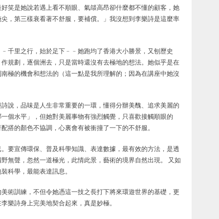
最好笑是她說若遇上看不順眼、氣燄高昂卻什麼都不懂的顧客，她
腌尖，第三樣衰看著不舒服，要補償。」我沒想到李樂詩是這麼率
﹣﹣千里之行，始於足下﹣﹣她跑均了香港大小勝景，又刨歷史
」作規劃，逐個洲去，只是當時還沒有去極地的想法。她似乎是在
到南極的機會和想法的（這一點是我所理解的；因為在講座中她沒
樂詩說，品味是人生非常重要的一環，懂得分辦美醜、追求美麗的
哪一個水平」，但她對美麗事物有強烈觸覺，只喜歡接觸順眼的
著配搭的顏色不協調，心裏會有被衝撞了一下的不舒服。
已。要宣傳環保、普及科學知識、表達數據，最有效的方法，是透
野無聲，忽然一道極光，此情此景，藝術的境界自然出現。 又如
包裝科學，最能表達訊息。
的美術訓練，不但令她憑這一技之長打下將來環遊世界的基礎，更
在李樂詩身上完美地契合起來，真是妙極。