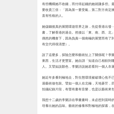
有些機構她不收錢，而付得起錢的她就賺多些。
要收貴三倍：「因為第一要受氣，第二對方肯定
直有性格的人。
她儲錢後真的展開環遊世界之旅，先從香港出發
書，了解香港的過去。然後以「東、南、西、北
偶然的機會下，因為負責一個南極的展覽而有了
有交代得很清楚）。
說了這麼多，探險怎麼和藝術扯上了關係呢？李
東西，生活才更豐富。她自詡「知道自己相貎到
人。又譬如說顏色，李樂詩說她若看到一個人衣
她近年多番到極地去，對生態環境被破壞心焦不
過藝術做包裝。譬如一個人在北極，天地蒼茫，四
拍攝紀錄片段，有聲有畫有音樂，也是以藝術來
我想十二歲的李樂詩在學畫畫時，未必想到當時
培養出她的品味。藝術的修養和對極地的探索，