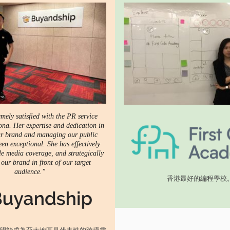
mely satisfied with the PR service
ona. Her expertise and dedication in
r brand and managing our public
en exceptional. She has effectively
le media coverage, and strategically
 our brand in front of our target
audience."
香港最好的編程學校
ip 期望能成為亞太地區具代表性的跨境電