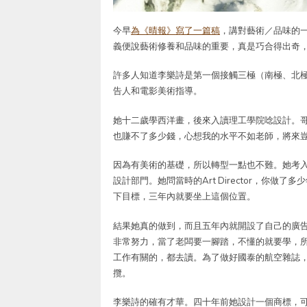
今早
為《晴報》寫了一篇稿
，講對藝術／品味的
義便說藝術修養和品味的重要，真是巧合得出奇
許多人知道李樂詩是第一個接觸三極（南極、北
告人和電影美術指導。
她十二歲學西洋畫，後來入讀理工學院唸設計。
也賺不了多少錢，心想我的水平不如老師，將來
因為有美術的基礎，所以轉型一點也不難。她考
設計部門。她問當時的Art Director，你
下目標，三年內就要坐上這個位置。
結果她真的做到，而且五年內就開設了自己的廣
非常努力，當了老闆要一腳踏，不懂的就要學，所以她不斷進修
工作有關的，都去讀。為了做好國泰的航空雜誌
攬。
李樂詩的確有才華。四十年前她設計一個商標，