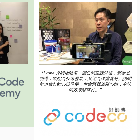
“Leona 畀我地嘅每一個公關建議背後，都做足
功課，既配合公司發展，又迎合媒體喜好。訪問
前佢會好細心做準備，仲會幫我放鬆心情，令訪
問效果非常好。”
。