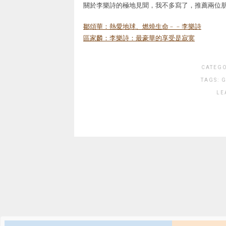
關於李樂詩的極地見聞，我不多寫了，推薦兩位
鄒頌華：熱愛地球、燃燒生命﹣﹣李樂詩
區家麟：李樂詩：最豪華的享受是寂寞
CATEG
TAGS:
G
LE
Posts
paginat