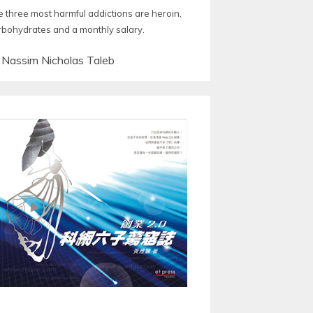
e three most harmful addictions are heroin,
rbohydrates and a monthly salary.
—
Nassim Nicholas Taleb