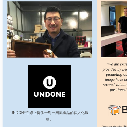
"We are extre
provided by Le
promoting ou
image have be
secured valuab
positioned
UNDONE在線上提供一對一潮流產品的個人化服
務。
Buyandsh