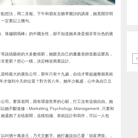
一點想法，周二見報。下午和朋友去聽李樂詩的講座，她竟開宗明
，一定要記上幾句。
極、珠穆朗瑪峰）的中國女性，卻不知道她本身是個非常出色的廣
哥哥說搞藝術的大多數很窮，她眼見自己的畫畫老師造藝這麼高，
Ar
豈非更窮？把心一橫，決定轉攻商業設計。
入當時最大的廣告公司，那年只有十九歲，自信才華超越整個美術
做了多少年才做到今天的位置？對方答八年。她年少氣盛，心中為自己立
告公司。要當老闆，因有環遊世界的心願，打工沒有這個自由。她
：Marketing, Psychology, Management…只要和
，她還跑了去唸新聞，這樣拍攝、美術設計和寫作，可以一人包
可以叫價十萬港元，乃天文數字。她打趣說自己愛「劫富濟貧」，