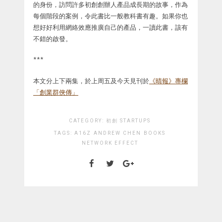
的身份，訪問許多初創創辦人產品成長期的故事，作為
每個階段的案例，令此書比一般教科書有趣。如果你也
想好好利用網絡效應推廣自己的產品，一讀此書，該有
不錯的啟發。
***
本文分上下兩集，於上周五及今天見刊於
《晴報》專欄
「創業群俠傳」
CATEGORY:
初創 STARTUPS
TAGS:
A16Z
ANDREW CHEN
BOOKS
NETWORK EFFECT