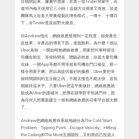
台熱鬧起來。據書中透露，在第一批Tinder用家中，高
達95%每天使用它三小時！這個方法簡單又有效，於是
團隊馬上在各大學裏複製此增長模式，一傳十、十傳百
下，令Tinder普及如野火燎原。
但Andrew指出，網絡效應發揮到一定程度，卻會產生
反效果，令產品的增長下跌，達致飽和。為什麼？他以
Uber為例，一開始時無網絡效應，用家想叫車時卻沒
司機在附近、等候時間長，體驗必然差；但當大量司機
在線，一開App等都不用等就有司機在門口催促，那一
樣令用家不爽。所以為提供最好的服務，Uber要把等
候時間調到約五分鐘之內，不能太慢也不能太快，並長
期維持這水平。只要Uber把這平衡做好，網絡效應就
能成為Uber的護城河，把潛在競爭對手拒諸門外，因
為任何人想重新建立一個有網絡效應的召車平台都太難
了。
Andrew把網絡效應有系統地細分為The Cold Start
Problem、Tipping Point、Escape Velocity、Hitting
the Ceiling和The Moat五個階段，又利用自己投資人