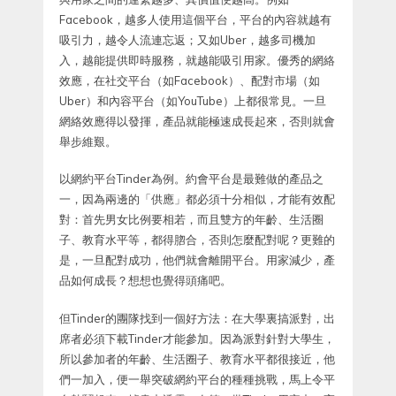
Facebook，越多人使用這個平台，平台的內容就越有
吸引力，越令人流連忘返；又如Uber，越多司機加
入，越能提供即時服務，就越能吸引用家。優秀的網絡
效應，在社交平台（如Facebook）、配對市場（如
Uber）和內容平台（如YouTube）上都很常見。一旦
網絡效應得以發揮，產品就能極速成長起來，否則就會
舉步維艱。
以網約平台Tinder為例。約會平台是最難做的產品之
一，因為兩邊的「供應」都必須十分相似，才能有效配
對：首先男女比例要相若，而且雙方的年齡、生活圈
子、教育水平等，都得脗合，否則怎麼配對呢？更難的
是，一旦配對成功，他們就會離開平台。用家減少，產
品如何成長？想想也覺得頭痛吧。
但Tinder的團隊找到一個好方法：在大學裏搞派對，出
席者必須下載Tinder才能參加。因為派對針對大學生，
所以參加者的年齡、生活圈子、教育水平都很接近，他
們一加入，便一舉突破網約平台的種種挑戰，馬上令平