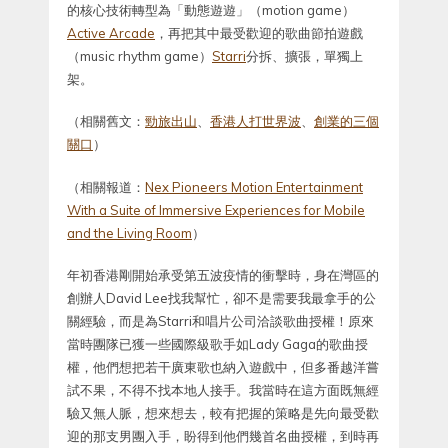
的核心技術轉型為「動態遊遊」（motion game）
Active Arcade
，再把其中最受歡迎的歌曲節拍遊戲
（music rhythm game）
Starri
分拆、擴張，單獨上
架。
（相關舊文：
勁旅出山
、
香港人打世界波
、
創業的三個
關口
）
（相關報道：
Nex Pioneers Motion Entertainment
With a Suite of Immersive Experiences for Mobile
and the Living Room
）
年初香港剛開始承受第五波疫情的衝擊時，身在灣區的
創辦人David Lee找我幫忙，卻不是需要我最拿手的公
關經驗，而是為Starri和唱片公司洽談歌曲授權！原來
當時團隊已獲一些國際級歌手如Lady Gaga的歌曲授
權，他們想把若干廣東歌也納入遊戲中，但多番越洋嘗
試不果，不得不找本地人接手。我當時在這方面既無經
驗又無人脈，想來想去，較有把握的策略是先向最受歡
迎的那支男團入手，盼得到他們幾首名曲授權，到時再