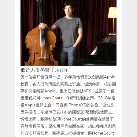
低音大提琴樂手Justin
另一位客戶也值得一提。多年前他們首次創業獲Apple
收購，各人成為灣區的高薪上班族。但幾年前，核心團
隊卻決定離開Apple、重出江湖創辦
NEX
，並寫了一個
應用程式叫
HomeCourt
，作籃球訓練之用，2018年還
獲Apple邀請上台一同宣傳iPhoneXS的首發。但也是
因為疫症，令連串已安排好的國際宣傳活動嘎然而止。
惆悵之際，團隊卻發現HomeCourt的使用量在禁足下
竟然增長不俗，原來用戶們被困在家，想出種種具創意
的方法舒展筋骨。團隊馬上把握機會，將HomeCourt