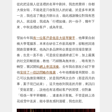
從此把這個人從送禮的名單中劃掉。我忽然覺得：你都
大個女啦，不能老是只收取別人的好處。於是多年來第
一次，我也送了幾盒月餅出去，藉此感謝幾位對我有恩
的人。就這樣，我成為「行禮如儀」的一份子，幾年下
來，中秋送禮給客戶，成為常規。
譬如今年我
有一位客戶是低音大提琴樂手
，他畢業自劍
橋大學電腦系，本來在矽谷工作薪高糧準，卻毅然回港
開創音樂事業。他為許多品牌和企業提供現場音樂演
奏，生意一直不俗，可是疫症連續肆虐三年，加上嚴厲
的社交距離措施，教他「巧婦難為無米炊」，唯有努力
轉型，嘗試開拓
網上串流演奏
。去年我在朋友介紹下替
他
安排了一些訪問略作推廣
，今年他獲藝發局贊助，自
己可以負擔宣傳開支，於是我們再次合作（那是四月的
事，案子現已結束）。這天他收到我送的月餅，來訊曰
「受寵若驚」，說他也有送禮給客戶的習慣，但對象
「唔係一單半單嗰啲」，連連表示客氣。不管是錦上添
花或雪中送炭，能令朋友感到溫暖，我也欣慰。