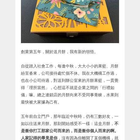
創業第五年，關於送月餅，我有新的領悟。
自從踏入社會工作，每逢中秋，大大小小的果籃、月餅
紛至沓來，公司接待處忙個不休。我在大機構工作過，
也在小公司待過，對送到辦公室來的月餅果籃，一貫覺
得「理所當然」，心想這不就是企業之間的「行禮如
儀」嘛。總之連鎖店的月餅向來不受同事青睞，水果則
最快被大家據為己有。
五年前自立門戶，那年臨近中秋時，仍有三數好友，一
如以往送來月餅。那刻開始感受不一樣：這盒月餅，
不
是衝你打工那家公司而來的，而是衝你個人而來的啊。
人家記得的畢竟是你
，沒有因為你離開了某個機構，就