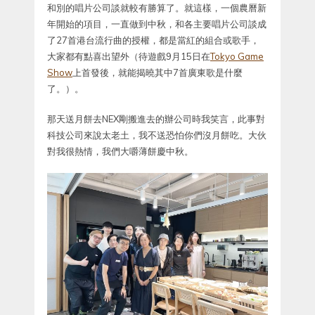
和別的唱片公司談就較有勝算了。就這樣，一個農曆新
年開始的項目，一直做到中秋，和各主要唱片公司談成
了27首港台流行曲的授權，都是當紅的組合或歌手，
大家都有點喜出望外（待遊戲9月15日在
Tokyo Game
Show
上首發後，就能揭曉其中7首廣東歌是什麼
了。）。
那天送月餅去NEX剛搬進去的辦公司時我笑言，此事對
科技公司來說太老土，我不送恐怕你們沒月餅吃。大伙
對我很熱情，我們大嚼薄餅慶中秋。