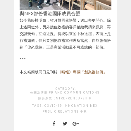
與NEX部份香港團隊成員合照
如今我終於明白，收月餅固然快樂，送出去更開心。除
上述兩位外，另外幾位收禮的客戶都給我捎來訊息，再
交談幾句，互道近況。傳統以來的中秋送禮，表面上是
行禮如儀，但只要別把收禮當作理所當然，自然會領悟
到「你來我往」正是商業活動最不可或缺的一部份。
***
本文精簡版同日見刊於
《晴報》專欄「創業群俠傳」
CATEGORY:
公關及傳播 PR AND COMMUNICATIONS
關於創業 ENTREPRENEURSHIP
TAGS:
COVID-19
INNONATION
NEX
PUBLIC RELATIONS
中秋