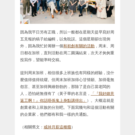
因為我平日另有正職，所以一般都在星期天提早寫好周
五見報的稿子給編輯，以免耽誤。這個星期卻出現例
外，因為我忙於籌辦一個
和初創有關的活動
，周末、周
日都在加班，直到活動在周二圓滿結束，次天才匆匆重
投寫作，望能準時交稿。
提到周末加班，相信很多上班族也有同樣的經驗，沒什
麼值得值得炫燿。但周末加班加得心甘情願、加得毫無
怨言、甚至加得興緻勃勃的，那除了是自己當老闆的
人，恐怕絕無僅有了（黃子華的名言是，
「『我好鐘意
返工啊！』你話唔係鬼上身點講得出」
）。大概這就是
創業者和上班族的分別吧。下面寫幾句和這個活動有關
的企業家，他們都有和我一樣的共通點。
（相關舊文：
戒掉月薪這種癮
）