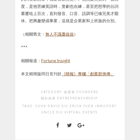
度，是他苦練英語時，煲劇也在練，甚至把想學的台詞
重覆唸上百次，直到發音、口音、語調等已臻完美才罷
休。把興趣變成事業，這就是企業家和上班族的分別。
（相關舊文：
無人不識蕭叔叔
）
***
相關報道：
Fortune Insight
本文精簡版同日見刊於
《晴報》專欄「創業群俠傳」
CATEGORY:
創業家 FOUNDERS
關於創業 ENTREPRENEURSHIP
TAGS:
CUHK
DAVID SIU
ERICA YUEN
INNOPORT
UNCLE SIU
VIRTUAL EVENTS