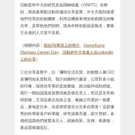
活動是和中大的研究及知識轉移處（ORKTS）合辦
的，我負責籌劃活動與邀請分享嘉賓，中大方面則挑選
他們培育的初創團隊，利用這機會來增加初創隊伍的曝
光率，及幫助他們招聘。因為年輕初創寂寂無名，要吸
引合適的人才並不容易。
（相關內容：
我在FB專頁上的簡介
、
Hong Kong
Startups Career Day
、
活動的中大負責人在LinkedIn
上的分享
）
三位分享嘉賓中，以「彌明生活百貨」的創辦人兼CEO
袁彌明知名度較高。我介紹她時打趣道，公眾對袁小姐
的印像，端視你常看的是娛樂版、政治版抑或財經版。
我打一開始認識袁就覺得她是個生意人，而且是非常精
明那種，又深諳產品包裝之道。像她公司賣的一個產
品，產地是日本，但原來研發百分百來自香港！這群優
秀的科學家落戶科學園，研究成果亮麗，卻欠營銷，袁
偶然認識他們後驚為天人，經她包裝、宣傳、推廣後，
產品賣個滿堂紅。