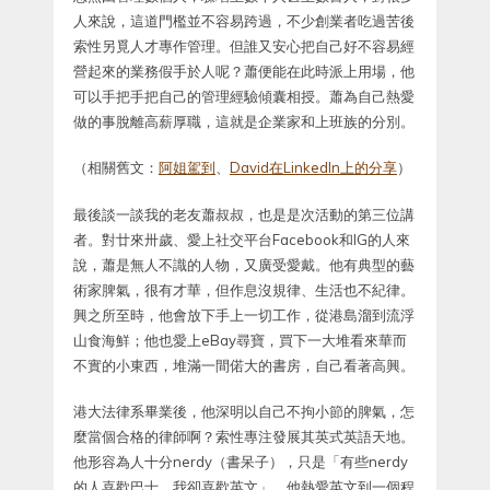
人來說，這道門檻並不容易跨過，不少創業者吃過苦後
索性另覓人才專作管理。但誰又安心把自己好不容易經
營起來的業務假手於人呢？蕭便能在此時派上用場，他
可以手把手把自己的管理經驗傾囊相授。蕭為自己熱愛
做的事脫離高薪厚職，這就是企業家和上班族的分別。
（相關舊文：
阿姐駕到
、
David在LinkedIn上的分享
）
最後談一談我的老友蕭叔叔，也是是次活動的第三位講
者。對廿來卅歲、愛上社交平台Facebook和IG的人來
說，蕭是無人不識的人物，又廣受愛戴。他有典型的藝
術家脾氣，很有才華，但作息沒規律、生活也不紀律。
興之所至時，他會放下手上一切工作，從港島溜到流浮
山食海鮮；他也愛上eBay尋寶，買下一大堆看來華而
不實的小東西，堆滿一間偌大的書房，自己看著高興。
港大法律系畢業後，他深明以自己不拘小節的脾氣，怎
麼當個合格的律師啊？索性專注發展其英式英語天地。
他形容為人十分nerdy（書呆子），只是「有些nerdy
的人喜歡巴士，我卻喜歡英文」。他熱愛英文到一個程