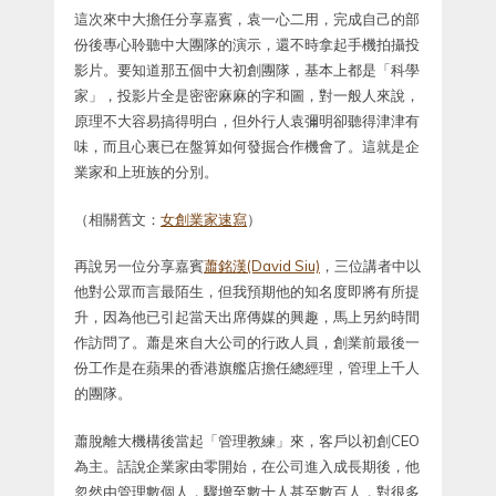
這次來中大擔任分享嘉賓，袁一心二用，完成自己的部
份後專心聆聽中大團隊的演示，還不時拿起手機拍攝投
影片。要知道那五個中大初創團隊，基本上都是「科學
家」，投影片全是密密麻麻的字和圖，對一般人來說，
原理不大容易搞得明白，但外行人袁彌明卻聽得津津有
味，而且心裏已在盤算如何發掘合作機會了。這就是企
業家和上班族的分別。
（相關舊文：
女創業家速寫
）
再說另一位分享嘉賓
蕭銘漢(David Siu)
，三位講者中以
他對公眾而言最陌生，但我預期他的知名度即將有所提
升，因為他已引起當天出席傳媒的興趣，馬上另約時間
作訪問了。蕭是來自大公司的行政人員，創業前最後一
份工作是在蘋果的香港旗艦店擔任總經理，管理上千人
的團隊。
蕭脫離大機構後當起「管理教練」來，客戶以初創CEO
為主。話說企業家由零開始，在公司進入成長期後，他
忽然由管理數個人，驟增至數十人甚至數百人，對很多