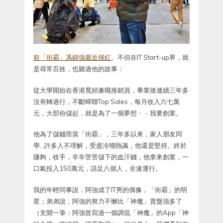
前「街霸」馮錦強最近很紅
。不但在IT Start-up界，就
是尋常百姓，也聽過他的故事：
從大學開始在香港寬頻兼職推銷員，畢業後連續三年多
沒有轉過行，不斷蟬聯Top Sales，每月收入六七萬
元，大部份儲起，就是為了一個夢想﹣﹣我要創業。
他為了儲錢而當「街霸」，三年多以來，家人朋友同
學…許多人不理解，受盡冷嘲熱諷，他還是堅持。終於
賺夠，收手，辛辛苦苦儲下的血汗錢，他拿來創業，一
口氣投入150萬元，請足八個人，全速運行。
我的年輕同事說，阿強成了IT男的偶像，「街霸」的明
星；弟弟說，阿強的努力不懈比「神魔」賣盤強多了
（支開一筆：阿強曾寫過一個調侃「神魔」的App「神