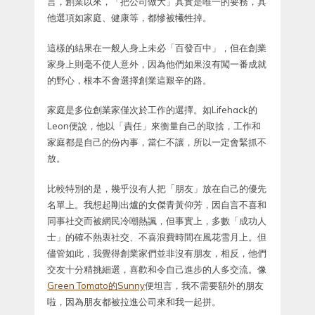
言，創業以來，「把公司做大」其實是唯一的要務，其
他選項如家庭、健康等，都慘被犧牲掉。
這樣的結果在一般人身上未必「百發百中」，但在創業
家身上則毫不使人意外，因為他們如果沒有闖一番成就
的野心，根本不會選擇創業這艱辛的路。
家庭是多位創業家僅次於工作的選擇。如Lifehack的
Leon便說，他以「責任」來衡量自己的取捨，工作和
家庭都是自己的份內事，當仁不讓，所以一定會緊抓不
放。
比較特別的是，幾乎沒有人把「朋友」放在自己的優先
名單上。我想起剛出爐的女傑青黃仰芳，因自言不喜和
同事社交而被網民冷嘲熱諷，但事實上，多數「成功人
士」的確不熱衷社交、不喜浪費時間在風花雪月上。但
儘管如此，我覺得創業家們並非沒有朋友，相反，他們
交友十分精挑細選，喜歡和令自己進步的人多交流。像
Green Tomato的Sunny
便坦言，我不需要額外的朋友
啦，因為朋友都被拉進公司來和我一起拼。