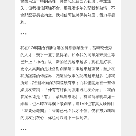
會因為這一時的高峰，渾然忘記自己的初衷，半途迷
失，但我相信阿強不會。那沉潛多年的堅毅和熱情，不
會那麼容易被掏空。我相信阿強將保持熱度，留力等衝
刺。
***
我在07年開始初涉香港的科網創業圈子，當時較優秀
的人才，幾乎一隻手數得哂。如今我的同輩如宋漢生等
已升上「神枱」級，新的臉孔越來越多，實在是好事。
更令人高興的是社會對創業這回事越來越重視，至少在
我所認識的傳媒界，跑這些故事的記者越來越多（據我
所知，跟進阿強的訪問陸續有來；而我也開始被一些傳
媒朋友查詢，「仲有冇好似阿強咁既朋友介紹」，我的
答案永遠是「有」，放馬過來吧）。有些商界明星如王
維基，也不時在專欄上談創業，連TVB也有真人騷節目
「我要做老闆」！香港已死？我才不信。仍在努力耕耘
的朋友別灰心，你也可以是下一個阿強。
***