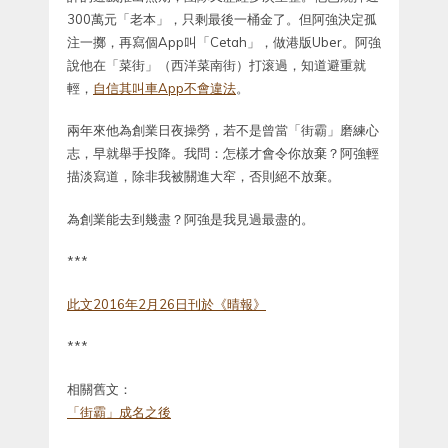
300萬元「老本」，只剩最後一桶金了。但阿強決定孤
注一擲，再寫個App叫「Cetah」，做港版Uber。阿強
說他在「菜街」（西洋菜南街）打滚過，知道避重就
輕，
自信其叫車App不會違法
。
兩年來他為創業日夜操勞，若不是曾當「街霸」磨練心
志，早就舉手投降。我問：怎樣才會令你放棄？阿強輕
描淡寫道，除非我被關進大窂，否則絕不放棄。
為創業能去到幾盡？阿強是我見過最盡的。
***
此文2016年2月26日刊於《晴報》
***
相關舊文：
「街霸」成名之後