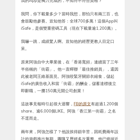
我的App是獨力完成的，不知符不符合資格？
我問，你下載量多少？當時我想，那怕只有兩三百，也
會鼓勵他參賽。豈知他答：全球700多萬！這個App叫
iSafe，是個雙重密碼工具（現在下載量逾1,200萬）。
我嚇一跳，成績驚人啊。豈知他的經歷更教人目定口
呆。
原來阿強自中大畢業後，在「香港寬頻」連續當了三年
半俗稱的「街霸」。他一直蟬聯「最佳推銷員」，還因
此被老闆王維基面見。阿強咬緊牙關節衣縮食，儲起
iSafe的廣告收入和當「街霸」的酬金，儲蓄達標後立
即辭職，一擲150萬元開公司創業！
這故事見報時引起很大迴響，
FB的原文
有超過1,200個
share、逾6,000個LIKE。阿強「香江第一街霸」之名
不逕而走。
兩年來，阿強怎樣了？他說挨得頗辛苦，因耗費兩年設
計的遊戲推出無期，團隊又歷經多次重整。他已燒掉近