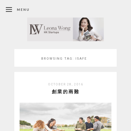
MENU
BROWSING TAG:
ISAFE
OCTOBER 28, 2016
創業的兩難