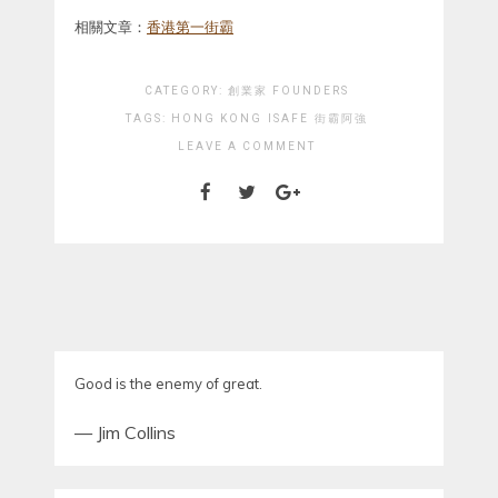
相關文章：
香港第一街霸
CATEGORY:
創業家 FOUNDERS
TAGS:
HONG KONG
ISAFE
街霸阿強
LEAVE A COMMENT
Good is the enemy of great.
—
Jim Collins