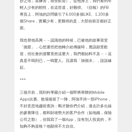
抄之塔」當練習，很受歡迎）。從他身上，我們看到年
輕人少有的靭性，在這世道，好難得。《信報》的FB
專頁上，阿強的訪問吸引了6,000多個LIKE、1,200多
個Share，實屬少有，更難得的是，大部份留言都好正
面。
我也替他高興－－認識他的時候，已被他的故事當堂
「抛窒」，心想遲些把他轉介給傳媒時，應該頗受歡
迎，但社會的迴響竟然這麼大，我們都始料不及－－這
真是不嗚則已，一嗚驚人。且讓我「抽個水」，說說緣
起。
***
三個月前，我到科學園介紹一個即將舉辦的Mobile
Apps比賽。散場後留了一陣，阿強手持一部iPhone，
不好意思地趨前查詢：剛才聽你們介紹，過去許多出線
的參賽隊伍，都和財雄勢大的客戶合作（如地鐵，保險
公司之類），但我寫了一個App，沒有別人投資的，不
知夠不夠資格？他顯得不大自信。