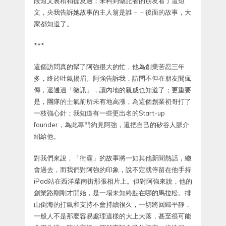
段短文裏稍稍提及過；未料到做記者的朋友看了這短
文，央我告訴她故事的主人翁是誰－－後面的故事，大
家都知道了。
***
這個訪問真的幫了阿強很大的忙，他為創業苦忍三年
多，終於吐氣揚眉。阿強告訴我，訪問不但在朋友間瘋
傳，還通過「微訊」，讓內地的親戚也知道了；更重要
是，團隊的士氣前所未有地高漲，為這個創業初哥打了
一枝強心針；我知道有一些更出名的Start-up
founder，為此專門約見阿強，還把自己的矽谷人脈介
紹給他。
對我們來說，「街霸」的故事將一如其他新聞熱話，總
會過去，而我們對阿強的印象，說不定就停留在他手持
iPad站在西洋菜南街那張相片上。但對阿強來說，他的
創業路剛剛才開始，是一場未知終點在哪的馬拉松。排
山倒海的打氣和支持不會持續很久，一切將回歸平靜，
一般人不是那麼容易處理這樣的大上大落，甚至很可能