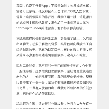
我問，你寫了什麼App？下載量如何？如果成績出眾，
當然可以參賽。他說那個App全球有700萬人次下載，
曾登上逾百個國家的排行榜。我聽了嚇一跳，這是很好
的成績啊！鼓勵他參賽，還介紹了一兩個當日出席的
Start-up founder給他認識，他們都有參賽經驗。
我隱隱覺得阿強有些特別之處，於是過了幾天，又約他
出來聊天，想多了解他的背景，結果他就向我說出了自
己的創業故事。我真的目定口呆，被他的毅力折服，後
來還向不少朋友複述過阿強的故事，沒有人不吃驚。
因為工作關係，我不時和一些IT創業家打交道，心中有
一點使命感，想多推廣他們的故事，讓社會更重視這些
出色的人－－他們需要認同，我們需要創業精神。舉辦
比賽搭建了一個平台，讓我們有機會接觸未被發掘的明
日之星，一旦有人脫穎而出，我就可以藉比賽的公關效
應，把他們介紹給傳媒採訪。
認識阿強之際，還未展開公關攻勢，故只在去年年底一