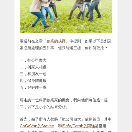
兩週前在文章
「創業的抉擇」
中提到，如果以下是創業
家必須處理的五件事，但只能選三樣，你如何取捨？
一，把公司做大
二，與家人相處
三，和朋友一起
四，保身體健康
五，好好睡一覺
藉走訪十位科網創業家的機會，我向他們每位逐一提
問，以下是小小的結果分析。
首先，幾乎所有人都將「把公司做大」放到首位，其中
GoGoVan的Steven
，和
iSafe/Cetah的阿強
甚至坦