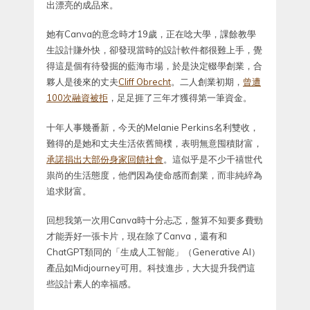
出漂亮的成品來。
她有Canva的意念時才19歲，正在唸大學，課餘教學
生設計賺外快，卻發現當時的設計軟件都很難上手，覺
得這是個有待發掘的藍海市場，於是決定輟學創業，合
夥人是後來的丈夫
Cliff Obrecht
。二人創業初期，
曾遭
100次融資被拒
，足足捱了三年才獲得第一筆資金。
十年人事幾番新，今天的Melanie Perkins名利雙收，
難得的是她和丈夫生活依舊簡樸，表明無意囤積財富，
承諾捐出大部份身家回饋社會
。這似乎是不少千禧世代
祟尚的生活態度，他們因為使命感而創業，而非純綷為
追求財富。
回想我第一次用Canva時十分忐忑，盤算不知要多費勁
才能弄好一張卡片，現在除了Canva，還有和
ChatGPT類同的「生成人工智能」（Generative AI）
產品如Midjourney可用。科技進步，大大提升我們這
些設計素人的幸福感。