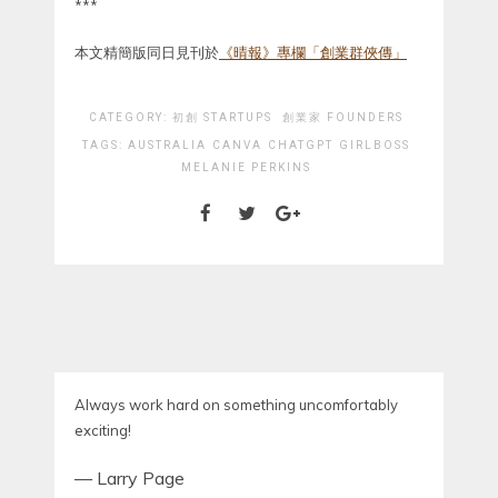
***
本文精簡版同日見刊於
《晴報》專欄「創業群俠傳」
CATEGORY:
初創 STARTUPS
創業家 FOUNDERS
TAGS:
AUSTRALIA
CANVA
CHATGPT
GIRLBOSS
MELANIE PERKINS
Always work hard on something uncomfortably
exciting!
—
Larry Page