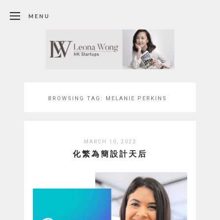
MENU
BROWSING TAG:
MELANIE PERKINS
MARCH 10, 2023
化繁為簡設計天后