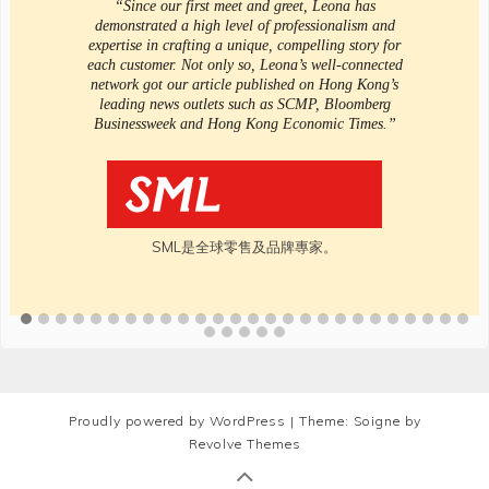
“Since our first meet and greet, Leona has
demonstrated a high level of professionalism and
expertise in crafting a unique, compelling story for
each customer. Not only so, Leona’s well-connected
network got our article published on Hong Kong’s
leading news outlets such as SCMP, Bloomberg
Businessweek and Hong Kong Economic Times.”
SML是全球零售及品牌專家。
Proudly powered by WordPress
|
Theme: Soigne by
Revolve Themes