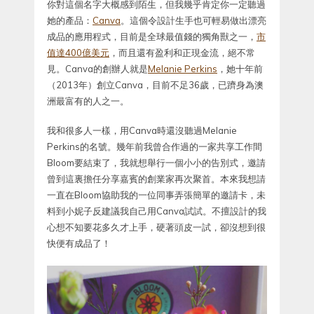
你對這個名字大概感到陌生，但我幾乎肯定你一定聽過
她的產品：
Canva
。這個令設計生手也可輕易做出漂亮
成品的應用程式，目前是全球最值錢的獨角獸之一，
市
值達400億美元
，而且還有盈利和正現金流，絕不常
見。Canva的創辦人就是
Melanie Perkins
，她十年前
（2013年）創立Canva，目前不足36歲，已躋身為澳
洲最富有的人之一。
我和很多人一樣，用Canva時還沒聽過Melanie
Perkins的名號。幾年前我曾合作過的一家共享工作間
Bloom要結束了，我就想舉行一個小小的告別式，邀請
曾到這裏擔任分享嘉賓的創業家再次聚首。本來我想請
一直在Bloom協助我的一位同事弄張簡單的邀請卡，未
料到小妮子反建議我自己用Canva試試。不擅設計的我
心想不知要花多久才上手，硬著頭皮一試，卻沒想到很
快便有成品了！