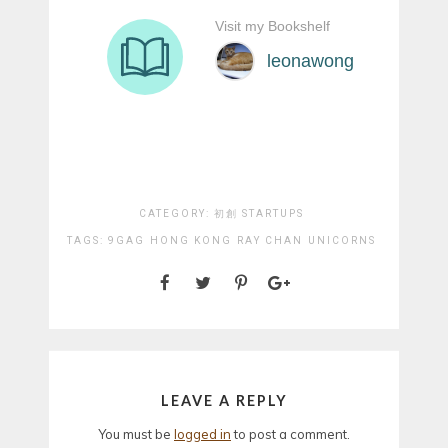
CATEGORY:
初創 STARTUPS
TAGS:
9GAG
HONG KONG
RAY CHAN
UNICORNS
LEAVE A REPLY
You must be
logged in
to post a comment.