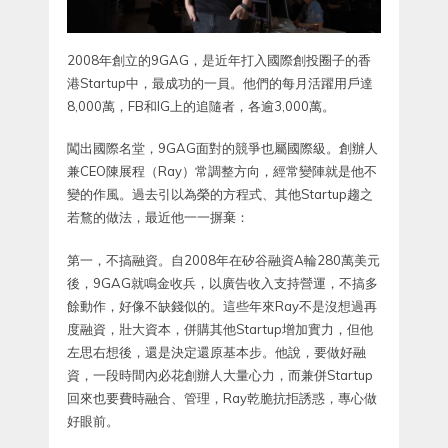
2008年創立的9GAG，是近年打入國際創投圈子的香
港Startup中，最成功的一員。他們的每月活躍用戶達
8,000萬，FB和IG上的追隨者，各逾3,000萬。
闖出國際名堂，9GAG面對的競爭也屬國際級。創辦人
兼CEO陳展程（Ray）常調整方向，經常變陣就是他不
變的作風。過去引以為榮的方程式、其他Startup趨之
若鶩的做法，最近他一一摒棄：
第一，不搞融資。自2008年在矽谷融資A輪280萬美元
後，9GAG就鳴金收兵，以廣告收入支持營運，不搞多
餘動作，好像不缺錢似的。這些年來Ray不是沒想過再
度融資，壯大資本，併購其他Startup增加實力，但他
左思右想後，還是決定還原基本步。他說，要做好融
資，一段時間內必花創辦人大量心力，而兼併Startup
回來也要費時融合、管理，Ray乾脆抗拒誘惑，專心做
好眼前。