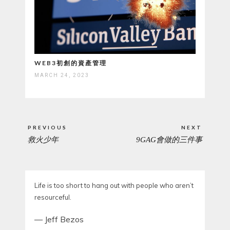
WEB3初創的資產管理
MARCH 24, 2023
Post
PREVIOUS
NEXT
navigation
救火少年
9GAG會做的三件事
PREVIOUS
NEXT
POST:
POST:
Life is too short to hang out with people who aren’t
resourceful.
—
Jeff Bezos