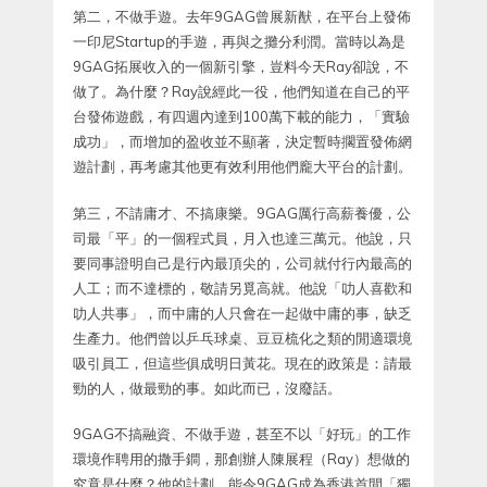
第二，不做手遊。去年9GAG曾展新猷，在平台上發佈
一印尼Startup的手遊，再與之攤分利潤。當時以為是
9GAG拓展收入的一個新引擎，豈料今天Ray卻說，不
做了。為什麼？Ray說經此一役，他們知道在自己的平
台發佈遊戲，有四週內達到100萬下載的能力，「實驗
成功」，而增加的盈收並不顯著，決定暫時擱置發佈網
遊計劃，再考慮其他更有效利用他們龐大平台的計劃。
第三，不請庸才、不搞康樂。9GAG厲行高薪養優，公
司最「平」的一個程式員，月入也達三萬元。他說，只
要同事證明自己是行內最頂尖的，公司就付行內最高的
人工；而不達標的，敬請另覓高就。他說「叻人喜歡和
叻人共事」，而中庸的人只會在一起做中庸的事，缺乏
生產力。他們曾以乒乓球桌、豆豆梳化之類的閒適環境
吸引員工，但這些俱成明日黃花。現在的政策是：請最
勁的人，做最勁的事。如此而已，沒廢話。
9GAG不搞融資、不做手遊，甚至不以「好玩」的工作
環境作聘用的撒手鐧，那創辦人陳展程（Ray）想做的
究竟是什麼？他的計劃，能令9GAG成為香港首間「獨