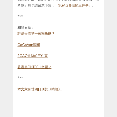
角獸」嗎？請留意下集，
「9GAG會做的三件事」
。
***
相關文章：
誰是香港第一家獨角獸？
GoGoVan闖關
9GAG會做的三件事
香港靠FINTECH突圍？
***
本文六月廿四日刊於《晴報》