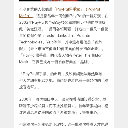
不少創業的人都聽過
「PayPal黑手黨」（PayPal
Mafia）
。這是指當年一同創辦PayPal的一群好漢，在
2002年PayPal售予eBay後陸續離開，但他們並無從
此「笑傲江湖」，反而各領風騷，打造出一個又一個驚
世的初創企業：Tesla、Linkedin、Palantir
Technologies、Yelp等等，其中還有幾個是「獨角
獸」（未上市而市值逾10億美元的科技初創企業）。
「PayPal黑手黨」的代表人物有Peter Thiel和Elon
Musk，它儼已成為一個初創行業的「品牌」。
「PayPal黑手黨」的出現，反映科網泡沫雖然爆破，
但人才總有用武之地。我想到香港也有一個類似的「雅
虎香港幫」。
2000年，雅虎如日中天，決定在香港開設辦公室，並
聘請不少程式員（而不止推銷員）。首年新張期內，楊
致遠還老遠從美國來港「巡視業務」，提振軍心。
但當雅虎王朝開始走下坡後，這一批雅虎香港人才也逐