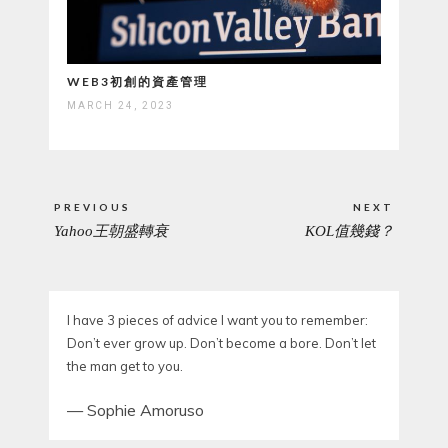
WEB3初創的資產管理
MARCH 24, 2023
Post
PREVIOUS
NEXT
navigation
Yahoo王朝盛轉衰
KOL值幾錢？
PREVIOUS
NEXT
POST:
POST:
I have 3 pieces of advice I want you to remember:
Don’t ever grow up. Don’t become a bore. Don’t let
the man get to you.
—
Sophie Amoruso