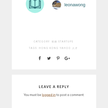
CATEGORY:
初創 STARTUPS
TAGS:
HONG KONG
YAHOO
人才
LEAVE A REPLY
You must be
logged in
to post a comment.