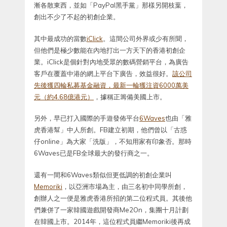
漸各散東西，並如「PayPal黑手黨」那樣另開枝葉，
創出不少了不起的初創企業。
其中最成功的當數
iClick
。這間公司外界或少有所聞，
但他們是極少數能在內地打出一方天下的香港初創企
業。iClick是個針對內地受眾的數碼營銷平台，為廣告
客戶在覆蓋中港的網上平台下廣告，效益很好。
該公司
先後獲四輪私募基金融資，最新一輪獲注資6000萬美
元（約4.68億港元）
，據稱正籌備美國上市。
另外，早已打入國際的手遊發佈平台
6Waves
也由「雅
虎香港幫」中人所創。FB建立初期，他們曾以「古惑
仔online」為大家「洗版」，不知用家有印象否。那時
6Waves已是FB全球最大的發行商之一。
還有一間和6Waves類似但更低調的初創企業叫
Memoriki
，以亞洲市場為主，由三名初中同學所創，
創辦人之一便是雅虎香港所招的第二位程式員。其後他
們兼併了一家韓國遊戲開發商Me2On，集團十月計劃
在韓國上市。2014年，這位程式員繼Memoriki後再成