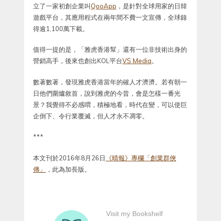
立了一家初創企業叫
QooApp
，是針對全球用家的日韓
遊戲平台，其應用程式在兩年間不費一文宣傳，全球錄
得逾1,100萬下載。
值得一提的是，「雅虎香港幫」還有一位非技術出身的
營銷高手，後來也創出KOL平台
VS Media
。
數著數著，發現雅虎香港當年的確人才濟濟。若有朝一
日他們圍爐敘首，說到雅虎的今昔，會是怎樣一番光
景？我覺得不必感喟，積極地看，時代在變，可以使巨
企倒下、令行業覆滅，但人才永不凋零。
***
本文刊於2016年8月26日
《晴報》專欄「創業群俠
傳」
，此為加長版。