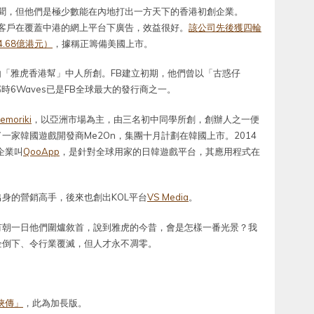
聞，但他們是極少數能在內地打出一方天下的香港初創企業。
廣告客戶在覆蓋中港的網上平台下廣告，效益很好。
該公司先後獲四輪
.68億港元）
，據稱正籌備美國上市。
由「雅虎香港幫」中人所創。FB建立初期，他們曾以「古惑仔
那時6Waves已是FB全球最大的發行商之一。
emoriki
，以亞洲市場為主，由三名初中同學所創，創辦人之一便
家韓國遊戲開發商Me2On，集團十月計劃在韓國上市。2014
企業叫
QooApp
，是針對全球用家的日韓遊戲平台，其應用程式在
身的營銷高手，後來也創出KOL平台
VS Media
。
有朝一日他們圍爐敘首，說到雅虎的今昔，會是怎樣一番光景？我
企倒下、令行業覆滅，但人才永不凋零。
俠傳」
，此為加長版。