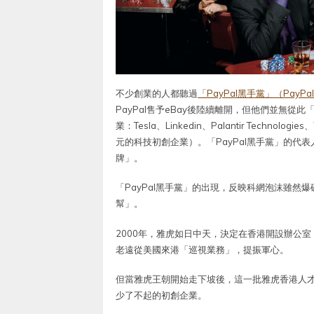
不少創業的人都聽過
「PayPal黑手黨」（PayPal 
PayPal售予eBay後陸續離開，但他們並無
業：Tesla、Linkedin、Palantir Tech
元的科技初創企業）。「PayPal黑手黨」的代表人物有
牌」。
「PayPal黑手黨」的出現，反映科網泡沫雖
幫」。
2000年，雅虎如日中天，決定在香港開設辦公
老遠從美國來港「巡視業務」，提振軍心。
但當雅虎王朝開始走下坡後，這一批雅虎香港人才
少了不起的初創企業。