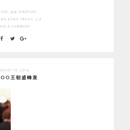
GORY:
初創 STARTUPS
ONG KONG
YAHOO
人才
AVE A COMMENT
UGUST 19, 2016
HOO王朝盛轉衰