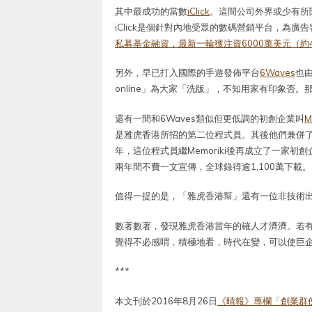
其中最成功的當數
iClick
。這間公司外界或少有所
iClick是個針對內地受眾的數碼營銷平台，為
私募基金融資，最新一輪獲注資6000萬美元（約4
另外，早已打入國際的手遊發佈平台
6Waves
也
online」為大家「洗版」，不知用家有印象否。
還有一間和6Waves類似但更低調的初創企業叫
M
是雅虎香港所招的第二位程式員。其後他們兼併了一
年，這位程式員繼Memoriki後再成立了一家初創
兩年間不費一文宣傳，全球錄得逾1,100萬下載。
值得一提的是，「雅虎香港幫」還有一位非技術出
數著數著，發現雅虎香港當年的確人才濟濟。若
覺得不必感喟，積極地看，時代在變，可以使巨
***
本文刊於2016年8月26日
《晴報》專欄「創業群