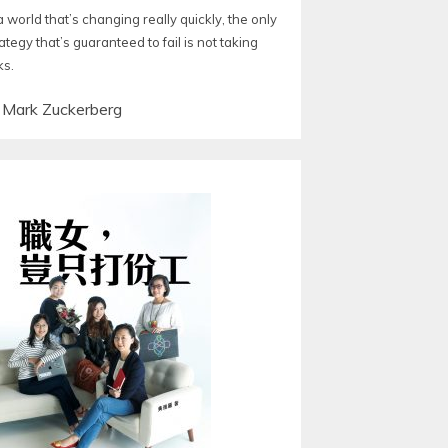
a world that’s changing really quickly, the only
ategy that’s guaranteed to fail is not taking
ks.
—
Mark Zuckerberg