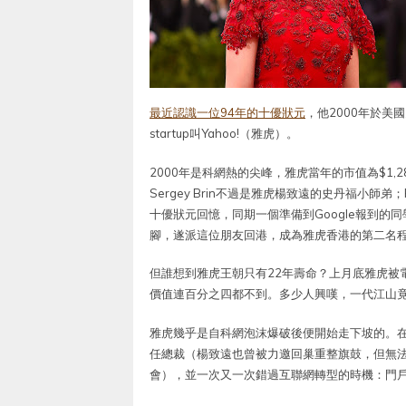
最近認識一位94年的十優狀元
，他2000年於美
startup叫Yahoo!（雅虎）。
2000年是科網熱的尖峰，雅虎當年的市值為$1,28
Sergey Brin不過是雅虎楊致遠的史丹福小師弟；
十優狀元回憶，同期一個準備到Google報到
腳，遂派這位朋友回港，成為雅虎香港的第二名
但誰想到雅虎王朝只有22年壽命？上月底雅虎被電訊
價值連百分之四都不到。多少人興嘆，一代江山
雅虎幾乎是自科網泡沫爆破後便開始走下坡的。在「末代
任總裁（楊致遠也曾被力邀回巢重整旗鼓，但無法力
會），並一次又一次錯過互聯網轉型的時機：門