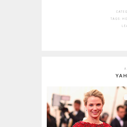
CATE
TAGS:
H
LE
A
YA