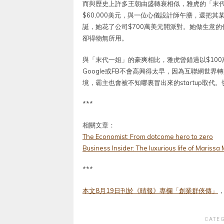
而與歷史上許多王朝由盛轉衰相似，雅虎的「末代一姐
$60,000美元，與一位心儀設計師午膳，還把
誕，她花了公司$700萬美元開派對。她做生意的作
卻得物無所用。
與「末代一姐」的豪爽相比，雅虎曾錯過以$100萬
Google或FB不會高興得太早，因為互聯網世
境，霸主也會被不知哪裏冒出來的startup取代
***
相關文章：
The Economist: From dotcome hero to zero
Business Insider: The luxurious life of Marissa
***
本文8月19日刊於《晴報》專欄「創業群俠傳」
CATE