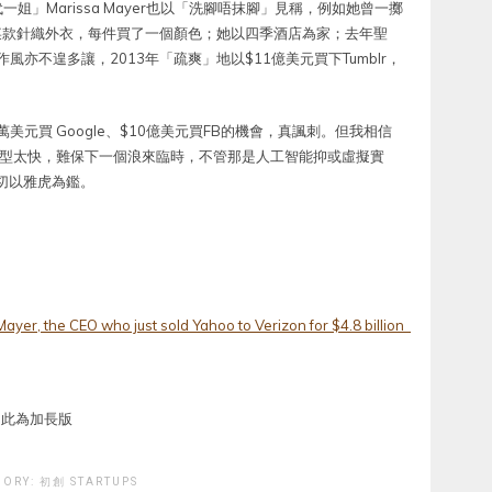
」Marissa Mayer也以「洗腳唔抹腳」見稱，例如她曾一擲
其某款針織外衣，每件買了一個顏色；她以四季酒店為家；去年聖
風亦不遑多讓，2013年「疏爽」地以$11億美元買下Tumblr，
美元買 Google、$10億美元買FB的機會，真諷刺。但我相信
界轉型太快，難保下一個浪來臨時，不管那是人工智能抑或虛擬實
。切以雅虎為鑑。
 Mayer, the CEO who just sold Yahoo to Verizon for $4.8 billion
，此為加長版
GORY:
初創 STARTUPS