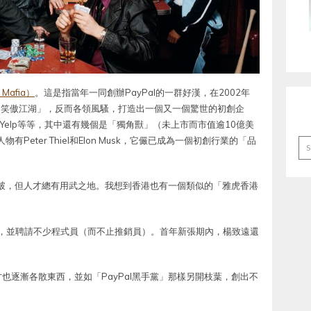
Mafia）
。這是指當年一同創辦PayPal的一群好漢，在2002年
從此「笑傲江湖」，反而各領風騷，打造出一個又一個驚世的初創企
nologies、Yelp等等，其中還有幾個是「獨角獸」（未上市而市值逾10億美
Peter Thiel和Elon Musk，它儼已成為一個初創行業的「品
Ar
然爆破，但人才總有用武之地。我想到香港也有一個類似的「雅虎香港
室，並聘請不少程式員（而不止推銷員）。首年新張期內，楊致遠還
也逐漸各散東西，並如「PayPal黑手黨」那樣另開枝葉，創出不