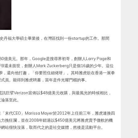
國史丹福大學碩士畢業後，在灣區找到一份startup的工作。那間
0億美元。那年，Google是搜尋界初哥，創辦人Larry Page和
FB還未面世，創辦人Mark Zuckerberg只是個16歲的少年。這位
的同學，還向他打趣，「你要照住細佬呀」。其時雅虎欲在香港一展拳
程式員。能得到雅虎聘書，當年是件光耀門楣的事。
巨擘Verizon宣佈以$48億美元收購，與最風光的時候相比，
竟淪落至此。
CEO」Marissa Mayer於2012年上任前三年，雅虎連換四
挽狂瀾，並在2008年錯過以$450億美元將雅虎賣予微軟的機
戶網站很快沒落，取而代之的是社交媒體，然後是流動平台。