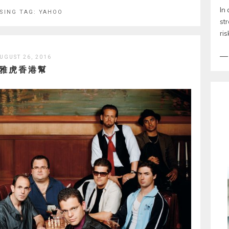
In 
SING TAG:
YAHOO
str
ris
UGUST 26, 2016
雅虎香港幫