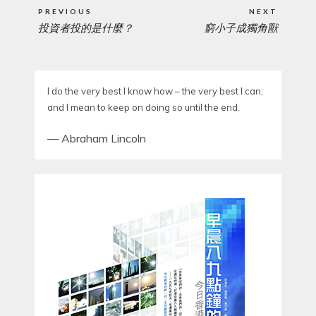
Post
PREVIOUS
NEXT
navigation
投資者投的是什麼？
窮小子成獨角獸
PREVIOUS
NEXT
POST:
POST:
I do the very best I know how – the very best I can;
and I mean to keep on doing so until the end.
—
Abraham Lincoln