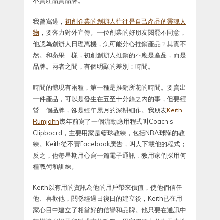
不賣產品賣品牌。
我曾寫過，
初創企業的創辦人往往是自己產品的靈魂人
物
，要落力對外宣傳。一位創業的好朋友閱罷不同意，
他認為創辦人日理萬機，怎可能分心推銷產品？其實不
然。和蘋果一樣，初創創辦人推銷的不應是產品，而是
品牌。兩者之間，有個明顯的差別：時間。
時間的體現有兩種，第一種是推銷所花的時間。要賣出
一件產品，可以是發生在五至十分鐘之內的事，但要經
營一個品牌，卻是經年累月的深耕細作。我朋友
Keith
Rumjahn
幾年前寫了一個流動應用程式叫Coach’s
Clipboard，主要用家是籃球教練，包括NBA球隊的教
練。Keith從不賣Facebook廣告，叫人下載他的程式；
反之，他每星期用心寫一篇電子通訊，教用家們採用何
種戰術和訓練。
Keith以有用的資訊為他的用戶帶來價值，使他們信任
他、喜歡他，關係經過日復日的建立後，Keith已在用
家心目中建立了相當好的信譽和品牌。他只要在通訊中