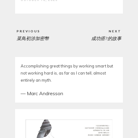
Post
PREVIOUS
NEXT
navigation
菜鳥初涉加密幣
成功搭?的故事
PREVIOUS
NEXT
POST:
POST:
Accomplishing great things by working smart but
not working hard is, as far as I can tell, almost
entirely an myth.
—
Marc Andresson