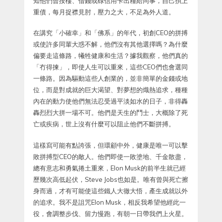
知他們曾按樓、借錢或碌信用卡出糧給同事，自己孭上
重債，每月捉襟見肘，壓力之大，不足為外人道。
在講究「小確幸」和「佛系」的年代，初創CEO的拼搏
或使許多同輩大惑不解，他們沒有其他選擇嗎？為什麼
偏要走這條路，犧牲健康和生活？據我觀察，他們真的
「冇得揀」，即使人生可以重來，這些CEO們也會選同
一條路。因為驅動這些人創業的，並非簡單的金錢或地
位，而是對成就的巨大渴望、對夢想的熾熱追求，種種
內在的動力使他們無法忍受過平淡如水的日子，非得轟
轟烈烈大拼一場不可。他們是天生的鬥士，大概除了死
亡或疾病，世上沒有什麼可以阻止他們不斷拼搏。
這樣寫可能有點誇張，但環顧中外，健康是唯一可以擊
敗拼搏型CEO的敵人。他們即使一敗塗地、千金散盡，
總有意志和勇氣捲土重來，Elon Musk的前半生就已經
歷幾次高低起伏，Steve Jobs也如是。唯有曾與死亡擦
身而過，才有可能使這些鐵人大徹大悟，產生成就以外
的追求。我不是詛咒Elon Musk，相反我希望他經此一
役，會調整步伐、留力慢跑，有朝一日帶我們上火星。