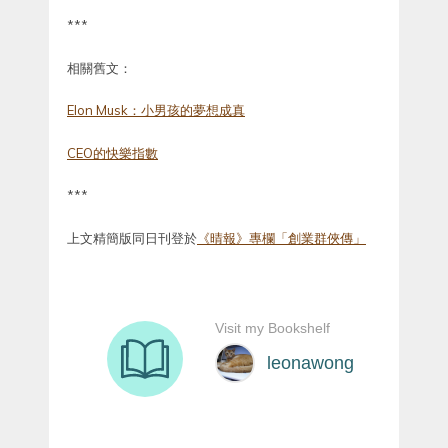
***
相關舊文：
Elon Musk：小男孩的夢想成真
CEO的快樂指數
***
上文精簡版同日刊登於
《晴報》專欄「創業群俠傳」