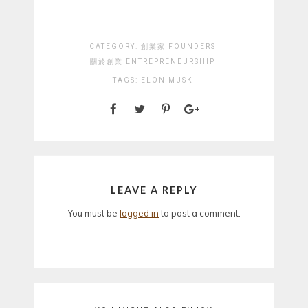
CATEGORY:
創業家 FOUNDERS
關於創業 ENTREPRENEURSHIP
TAGS:
ELON MUSK
LEAVE A REPLY
You must be
logged in
to post a comment.