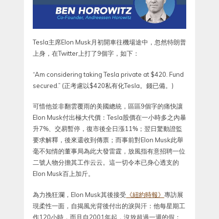
Tesla主席Elon Musk月初開車往機場途中，忽然特朗普
上身，在Twitter上打了9個字，如下：
“Am considering taking Tesla private at $420. Fund
secured.” (正考慮以$420私有化Tesla。錢已備。)
可惜他並非翻雲覆雨的美國總統，區區9個字的痛快讓
Elon Musk付出極大代價：Tesla股價在一小時多之內暴
升7%、交易暫停，復市後全日漲11%；翌日驚動證監
要求解釋，後來還收到傳票；而事前對Elon Musk此舉
毫不知情的董事局為此大發雷霆，放風指有意招聘一位
二號人物分擔其工作云云。這一切令本已身心透支的
Elon Musk百上加斤。
為力挽狂瀾，Elon Musk其後接受
《紐約時報》
專訪展
現柔性一面，自揭風光背後付出的淚與汗：他每星期工
作120小時，而且自2001年起，沒放超過一週的假；