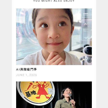
YOU MIGHT ALSO ENJOY
AI與階級鬥爭
JUNE 1, 2026