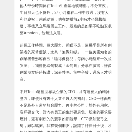
他大部份時間留在Tesla生產基地或總部，不分晝夜，
生日那天也不例外，24小時都在工作中渡過，沒有人
和他慶祝；弟弟結婚，他在婚禮前2小時才坐飛機抵
達，事後又立馬飛回去工作。最糟的是如果不吃點安眠
藥Ambien，他無法入睡。
超長工作時間、巨大壓力、睡眠不足，這幾乎是所有創
業者的家常便飯，尤其「無覺好瞓」，一位美國知名的
創業者曾形容自己「睡得像嬰兒，每兩小時醒來一次並
哭泣」，我曾把這句製成「金句圖」分享在臉書，許多
創業朋友紛紛按讚，深表共鳴。箇中辛酸，過來人才明
白。
不只Tesla這種世界級企業的CEO，才有這麼大的精神
壓力，即使只有幾十人甚至幾人的初創，CEO一樣面對
不足為外人道的無窮壓力。再小的公司，對外有用家、
客戶要交代，對內有員工的生計要肩負、股東的要求要
應付，還有劇烈的的競爭如影隨形，CEO猶如驚弓之
鳥，難以鬆懈。我有幾個朋友，認識了好長日子後，才