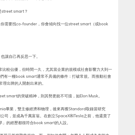
eet smart？
如果你需要找co-founder，你會傾向找一位street smart（或book
，也讓自己再反思一下。
初期通常比較佔優，但時間一久，尤其當企業的規模或社會影響力大到一
為他們有一種book smart通常不具備的條件：打破常規。而推動社會
不依常理出牌的人開創出來的。
eet smart的突破精神，則其勢更銳不可擋，如Elon Musk。
nnsylvania畢業，雙主修經濟和物理，後來再獲Standord取錄當研究
公司，並成為千萬富翁。在創立SpaceX和Tesla之前，他還賣了
」的經歷都很符合book smart的人設。