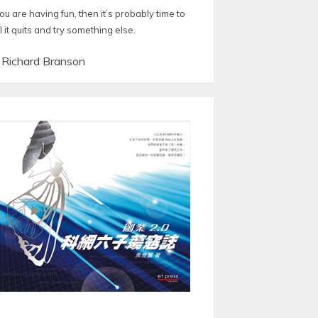
you are having fun, then it’s probably time to
l it quits and try something else.
—
Richard Branson