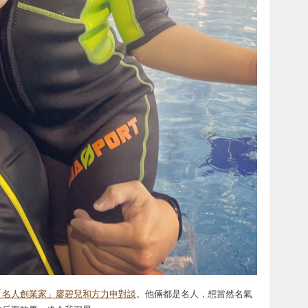
「名人創業家」廖碧兒和方力申對談
。他倆都是名人，想當然名氣