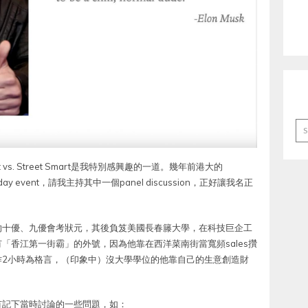
Ar
art vs. Street Smart是我特別感興趣的一道。幾年前港大的
l day event，請我主持其中一個panel discussion，正好讓我名正
的十優、九優會考狀元，其後負笈美國長春籐大學，在科技巨企工
「香江第一街霸」的外號，因為他靠在西洋菜南街當寬頻sales攢
作2小時為格言，（印象中）沒大學學位的他靠自己的生意創造財
有記下當時討論的一些問題，如：