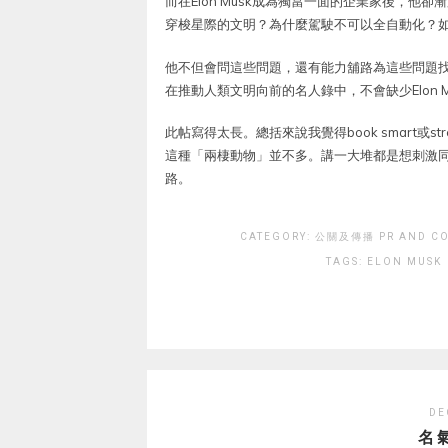
而在Elon Musk成為獨當一面的企業家後，
穿梭星際的文明？為什麼駕駛不可以全自動化？
他不但會問這些問題，還有能力舖路為這些問題
在推動人類文明向前的名人錄中，不會缺少Elon M
此帖寫得太長。總括來說我覺得book smart或str
這種「兩棲動物」並不多。講一大堆都是想刺激
路。
CATEGORY:
公關及傳播 PR AND CO
TAGS:
ELON MUSK
DE
名