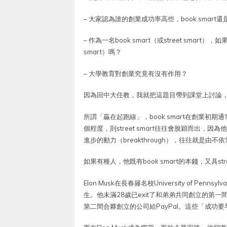
–
大家認為誰的創業成功率高些，book smart還是str
– 作為一名book smart（或street smart），
smart）嗎？
– 大學教育對創業究竟有沒有作用？
因為回中大任教，我就把這題目帶到課堂上討論
所謂「贏在起跑線」，book smart在創業
個程度，則street smart往往會脫穎而出，因
進步的動力（breakthrough），往往就是由
如果有種人，他既有book smart的本錢，又具str
Elon Musk在長春籐名校University of Pe
生。他未滿28歲已exit了和弟弟共同創立的第一間
第二間合夥創立的公司給PayPal。這些「成功要早