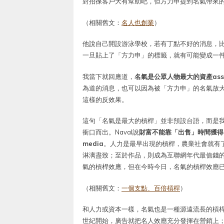
對招徠客戶大有幫助吧，但方力申提到名氣帶來
（相關舊文：
名人也創業
）
他說自己開設游泳學校，若有丁點不好的消息，
一旦貼上了「方力申」的標籤，就有可能變成一
我當下就回應道，
名氣是公眾人物最大的資產asse
為道的消息，也可以因為被「方力申」的名氣放
這樣的反效果。
這句「名氣是最大的槓桿」並非預設台語，而是
衝口而出。Naval說
財富不能靠「出售」時間獲得，必
media
。人力是最早出現的槓桿，農業社會就有
淋漓盡致；至於作品，則成為互聯網年代最值錢的槓桿
氣的槓桿效應，但在今時今日，名氣的槓桿效應
（相關舊文：
一個支點、百倍槓桿
）
和人力或資本一樣，名氣也是一種源遠流長的槓
世紀開始，廣告就把名人效應充分發揮在營銷上