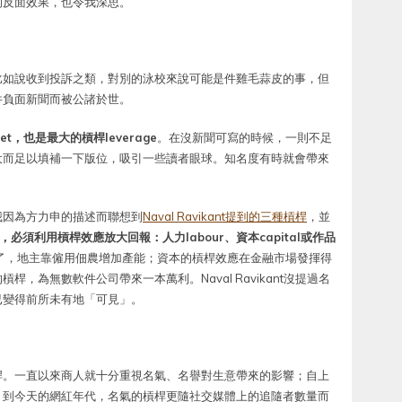
的反面效果，也令我深思。
比如說收到投訴之類，對別的泳校來說可能是件雞毛蒜皮的事，但
件負面新聞而被公諸於世。
t，也是最大的槓桿leverage
。在沒新聞可寫的時候，一則不足
大而足以填補一下版位，吸引一些讀者眼球。知名度有時就會帶來
我因為方力申的描述而聯想到
Naval Ravikant提到的三種槓桿
，並
須利用槓桿效應放大回報：人力labour、資本capital或作品
了，地主靠僱用佃農增加產能；資本的槓桿效應在金融市場發揮得
，為無數軟件公司帶來一本萬利。Naval Ravikant沒提過名
已變得前所未有地「可見」。
桿。一直以來商人就十分重視名氣、名譽對生意帶來的影響；自上
；到今天的網紅年代，名氣的槓桿更隨社交媒體上的追隨者數量而