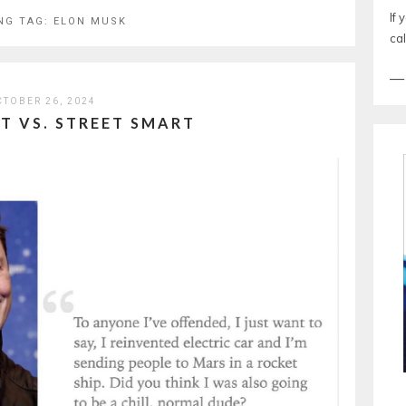
If 
NG TAG:
ELON MUSK
cal
CTOBER 26, 2024
T VS. STREET SMART