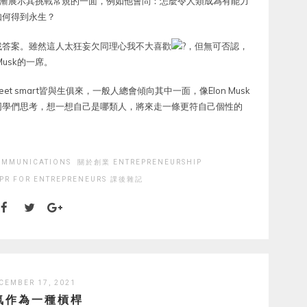
他卻漸漸展示其挑戰常規的一面，例如他會問：怎麼令人類成為有能力
如何得到永生？
找答案。雖然這人太狂妄欠同理心我不大喜歡
，但無可否認，
usk的一席。
eet smart皆與生俱來，一般人總會傾向其中一面，像Elon Musk
同學們思考，想一想自己是哪類人，將來走一條更符自己個性的
MMUNICATIONS
關於創業 ENTREPRENEURSHIP
PR FOR ENTREPRENEURS
課後雜記
CEMBER 17, 2021
氣作為一種槓桿