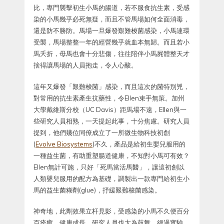
比，專門襲擊初生小馬的腸道，若不服食抗生素，受感
染的小馬幾乎必死無疑，而且不管馬場如何全面消毒，
還是防不勝防。馬場一旦爆發艱難梭菌感染，小馬連環
受襲，馬場整整一年的經營幾乎就血本無歸。而且若小
馬夭折，母馬也會十分悲傷，往往陪伴小馬屍體整天才
捨得讓馬場的人員抱走，令人心酸。
這年又爆發「艱難梭菌」感染，而且這次的菌特別兇，
對常用的抗生素產生抗藥性，令Ellen束手無策。加州
大學戴維斯分校（UC Davis）距馬場不遠，Ellen與一
些研究人員相熟，一天提起此事，十分焦慮。研究人員
提到，他們幾位同僚成立了一所微生物科技初創
(
Evolve Biosystems
)不久，產品是給初生嬰兒服用的
一種益生菌，有助重塑腸道健康，不知對小馬可有效？
Ellen無計可施，只好「死馬當活馬醫」，讓這初創以
人類嬰兒服用的配方為基礎，調製出一款專門給初生小
馬的益生菌糊劑(glue)，抒緩艱難梭菌感染。
神奇地，此劑效果立杆見影，受感染的小馬不久便百分
百痊癒，健康成長。研究人員也大為鼓舞，經過實驗