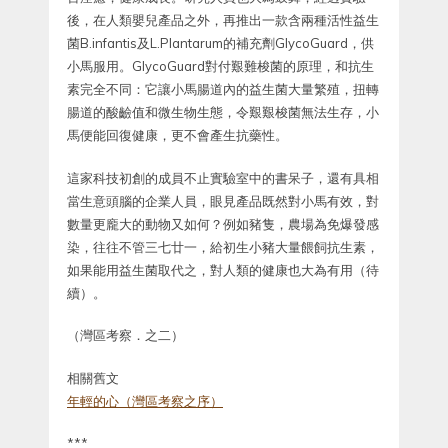
後，在人類嬰兒產品之外，再推出一款含兩種活性益生
菌B.infantis及L.Plantarum的補充劑GlycoGuard，供
小馬服用。GlycoGuard對付艱難梭菌的原理，和抗生
素完全不同：它讓小馬腸道內的益生菌大量繁殖，扭轉
腸道的酸䶨值和微生物生態，令艱艱梭菌無法生存，小
馬便能回復健康，更不會產生抗藥性。
這家科技初創的成員不止實驗室中的書呆子，還有具相
當生意頭腦的企業人員，眼見產品既然對小馬有效，對
數量更龐大的動物又如何？例如豬隻，農場為免爆發感
染，往往不管三七廿一，給初生小豬大量餵飼抗生素，
如果能用益生菌取代之，對人類的健康也大為有用（待
續）。
（灣區考察．之二）
相關舊文
年輕的心（灣區考察之序）
***