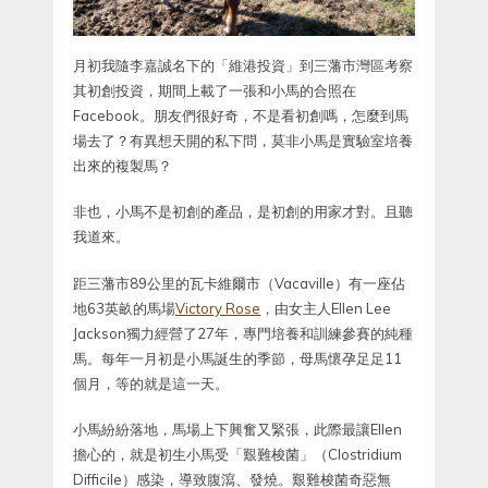
月初我隨李嘉誠名下的「維港投資」到三藩市灣區考察
其初創投資，期間上載了一張和小馬的合照在
Facebook。朋友們很好奇，不是看初創嗎，怎麼到馬
場去了？有異想天開的私下問，莫非小馬是實驗室培養
出來的複製馬？
非也，小馬不是初創的產品，是初創的用家才對。且聽
我道來。
距三藩市89公里的瓦卡維爾市（Vacaville）有一座佔
地63英畝的馬場
Victory Rose
，由女主人Ellen Lee
Jackson獨力經營了27年，專門培養和訓練參賽的純種
馬。每年一月初是小馬誕生的季節，母馬懷孕足足11
個月，等的就是這一天。
小馬紛紛落地，馬場上下興奮又緊張，此際最讓Ellen
擔心的，就是初生小馬受「艱難梭菌」（Clostridium
Difficile）感染，導致腹瀉、發燒。艱難梭菌奇惡無