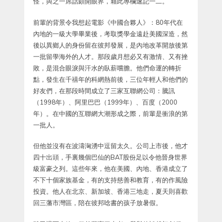
怪，與之一席話頗開眼界，藉此專欄速記一二。
前輩的背景令我想起電影《中國合夥人》：80年代在
內地的一級大學畢業後，考取獎學金遠赴美國深造，然
後以異鄉人的身份留在彼邦發展，是內地改革開放後第
一批留學海外的人才。那段歲月想必又有激情、又有挫
敗，是混合眼淚與汗水的臥薪嚐膽。他們命運的轉折
點，發生在千禧年的科網熱前後，三位年輕人和他們的
好友們，在那段時間成立了三家互聯網公司：騰訊
（1998年）、阿里巴巴（1999年）、百度（2000
年）。在中國的互聯網大潮形成之際，前輩是衝浪的第
一批人。
但他並沒有在波濤洶湧中逗留太久。公司上市後，他才
四十出頭，手裏幾個巴仙的BAT股份足以令他晉身世界
級富豪之列。這些年來，他在美國、內地、香港成立了
不下十個家族基金，有的支持慈善和教育，有的作風險
投資。他人在北京、新加坡、香港三地走，夏天則喜歡
回三藩市灣區，陪在彼邦唸書的孩子放暑假。