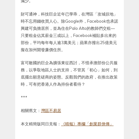
減少。
財可通神，科技巨企近年已學乖，在灣區「攻城掠地」
時不忘用錢收買人心。除Google外，Facebook也承諾
興建可負擔居所，並為住在Palo Alto的教師們交租—
只要租金佔其薪金三成以上，Facebook補貼多出來的
部份，平均每年每人逾3萬美元；蘋果亦撥出25億美元
擬在加州開發廉價住所。
富可敵國的巨企為擴張東征西討，不惜承擔部份公共服
務，以爭取地區人士的支持，不管其「初心」如何，到
底擺出願意磋商的姿態。反觀我們的政府，在推出政策
時，可有把香港人作為持份者看待？
***
相關舊文：
灣區不易居
本文精簡版同日見報：
《晴報》專欄「創業群俠傳」