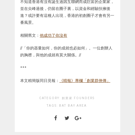
不知道香港有沒有誕生過因互聯網而成巨富的企業家，
並在尖峰過後，仍留在圈子裏，以資金和經驗扶掖後
進？或許要有這種人出現，香港的初創圈子才會有另一
番風景。
相關舊文：
他成功了你沒有
//「你的器量如何，你的成就也必如何」。一位創辦人
的胸襟，與他的成就有莫大關係。//
***
本文精簡版同日見報：
《晴報》專欄「創業群俠傳」
CATEGORY:
創業家 FOUNDERS
TAGS:
BAT
BAY AREA