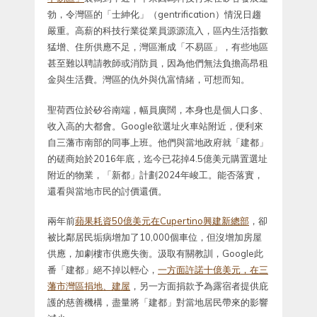
勃，令灣區的「士紳化」（gentrification）情況日趨
嚴重。高薪的科技行業從業員源源流入，區內生活指數
猛增、住所供應不足，灣區漸成「不易區」，有些地區
甚至難以聘請教師或消防員，因為他們無法負擔高昂租
金與生活費。灣區的仇外與仇富情緒，可想而知。
聖荷西位於矽谷南端，幅員廣闊，本身也是個人口多、
收入高的大都會。Google欲選址火車站附近，便利來
自三藩市南部的同事上班。他們與當地政府就「建都」
的磋商始於2016年底，迄今已花掉4.5億美元購置選址
附近的物業，「新都」計劃2024年峻工。能否落實，
還看與當地市民的討價還價。
兩年前
蘋果耗資50億美元在Cupertino興建新總部
，卻
被比鄰居民垢病增加了10,000個車位，但沒增加房屋
供應，加劇樓市供應失衡。汲取有關教訓，Google此
番「建都」絕不掉以輕心，
一方面許諾十億美元，在三
藩市灣區捐地、建屋
，另一方面捐款予為露宿者提供庇
護的慈善機構，盡量將「建都」對當地居民帶來的影響