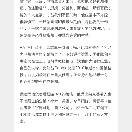
雖已退下火線，但前輩寶刀未老，我與他談起初創種
種，他邊聽邊問，思想十分銳利。而他並非那種喜歡吹
噓的「大隻講」，當我們不提問時，他也基本不搭腔，
低調慎言。一席話裏我印像最深刻的，是他說的一句
話：「一家企業最終的成就，由創辦人的能力決定。」
這話聽起來理所當然，卻隱含進退的智慧。
BAT三巨頭中，馬雲率先引退，顯示他或察覺自己的能
力已無法再領企業前進了，不如退位讓賢；馬化騰和李
彦宏仍在位上，但前輩輕輕搖頭，說他們大概都已過了
自己的尖峰。比如當Google決定2010年退出中國業務
後，百度如飛龍在天漸入佳境，並晉身內地搜尋一哥，
但近年卻鮮有佳作亮相。
我追問他怎麼看緊隨BAT的後浪，他講出幾家香港人也
不感陌生的企業：小米、美團、今日頭條、抖音等（後
兩者皆「字節跳動」屬下公司，由張一鳴在北京創立，
七年間已成為世上最大獨角獸之一）。江山代有人才
出。