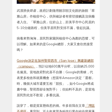
武漢肺炎肆虐，政府計劃徵用饒宗頤文化館的旅館「翠
雅山房」作檢疫中心，供與確診者有密切接觸及沒病癥
者入住。「翠雅山房」位於山上，距美孚市中心民居約
5-10分鐘路程，但美孚居民對安排不滿，發起抗議。
病毒來勢洶洶，居民對家園與檢疫中心為鄰的恐懼，可
以理解。如果來的是Google總部，大家又會欣然接受
嗎？
Google決定在加州聖荷西市（San Jose）興建新總部
（campus）
，預計佔地600萬平分呎，以容納25,000
名僱員。當地政府對此喜不自勝：Google的青睞，代
表更多稅收和就業機會（想當年Amazon決定「選都」
時，幾個大城市還要互相「競投」 ，如今Google將成
囊中物，聖荷西卻全無對手）；但始料不及的，是當地
居民對此並不歡迎，多番抗議。
說穿了，都是貧富懸殊惹的禍。年多前我在文章
「灣區
不易區」
裏寫到，近十年來因為科技行業在矽谷發展蓬