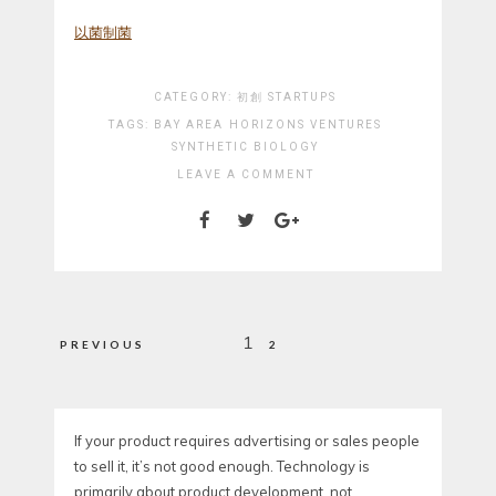
以菌制菌
CATEGORY:
初創 STARTUPS
TAGS:
BAY AREA
HORIZONS VENTURES
SYNTHETIC BIOLOGY
LEAVE A COMMENT
Posts
1
PREVIOUS
2
pagination
If your product requires advertising or sales people
to sell it, it’s not good enough. Technology is
primarily about product development, not