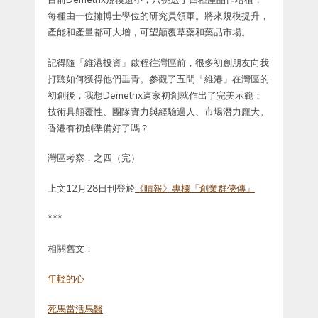
每種由一位擁博士學位的研究員領軍。將來規模提升，
產能和產量都可大增，可望顛覆草藥和藥品市場。
記得隨「維港投資」啟程往灣區前，很多初創朋友向我
打聽如何獲得他們垂青。參觀了五間「維港」在灣區的
初創後，我想Demetrix這家初創就作出了完美示範：
技術具顛覆性、團隊實力與經驗過人、市場潛力龐大。
香港有初創準備好了嗎？
灣區考察．之四（完）
上文12月28日刊登於
《晴報》專欄「創業群俠傳」
***
相關舊文：
年輕的心
死馬當活馬醫