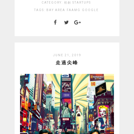
CATEGORY:
初創 STARTUPS
TAGS:
BAY AREA
FAAMG
GOOGLE
JUNE 21, 2019
走過尖峰