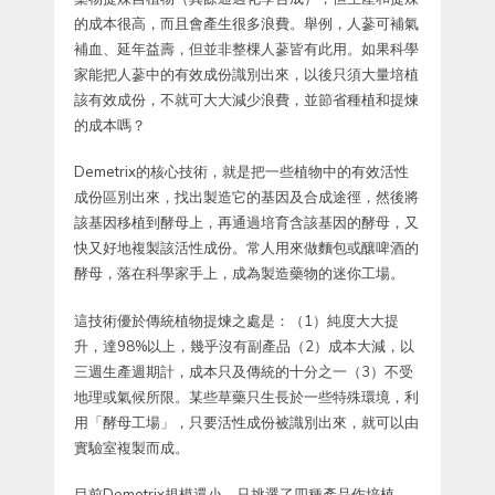
的成本很高，而且會產生很多浪費。舉例，人蔘可補氣
補血、延年益壽，但並非整棵人蔘皆有此用。如果科學
家能把人蔘中的有效成份識別出來，以後只須大量培植
該有效成份，不就可大大減少浪費，並節省種植和提煉
的成本嗎？
Demetrix的核心技術，就是把一些植物中的有效活性
成份區別出來，找出製造它的基因及合成途徑，然後將
該基因移植到酵母上，再通過培育含該基因的酵母，又
快又好地複製該活性成份。常人用來做麵包或釀啤酒的
酵母，落在科學家手上，成為製造藥物的迷你工場。
這技術優於傳統植物提煉之處是：（1）純度大大提
升，達98%以上，幾乎沒有副產品（2）成本大減，以
三週生產週期計，成本只及傳統的十分之一（3）不受
地理或氣候所限。某些草藥只生長於一些特殊環境，利
用「酵母工場」，只要活性成份被識別出來，就可以由
實驗室複製而成。
目前Demetrix規模還小，只挑選了四種產品作培植，