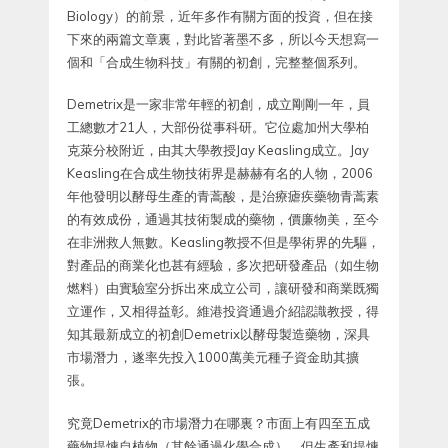
Biology）的前景，近年多作有關方面的投資，但在接
下來的兩篇文章裏，對此皆著墨不多，所以今天想寫一
個和「合成生物科技」有關的初創，完整整個系列。
Demetrix是一家非常年輕的初創，成立剛剛一年，員
工總數才21人，大部份從事科研。它位處加州大學柏
克萊分校附近，由其大學教授Jay Keasling成立。Jay
Keasling在合成生物技術界是赫赫有名的人物，2006
年他發明以酵母生產的青蒿酸，是治療瘧疾藥物青蒿素
的有效成份，通過其技術製成的藥物，價廉物美，至今
在非洲救人無數。Keasling教授不但是學術界的先驅，
對產品的商業化也甚有經驗，多次把研發產品（如生物
燃料）由實驗室分拆出來成立公司，讓研發和商業既獨
立運作，又相得益彰。維港投資通過介紹認識教授，得
知其最新成立的初創Demetrix以酵母製造藥物，深具
市場潛力，遂率先投入1000萬美元種子資金助其擴
張。
究竟Demetrix的市場潛力在哪裏？市面上有四至五成
藥物提煉自植物（其餘通過化學合成），但生產和提煉