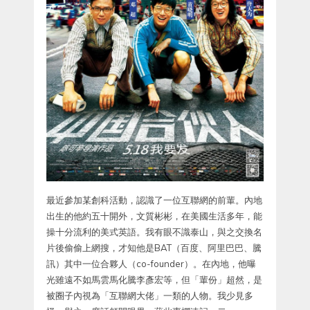
最近參加某創科活動，認識了一位互聯網的前輩。內地
出生的他約五十開外，文質彬彬，在美國生活多年，能
操十分流利的美式英語。我有眼不識泰山，與之交換名
片後偷偷上網搜，才知他是BAT（百度、阿里巴巴、騰
訊）其中一位合夥人（co-founder）。在內地，他曝
光雖遠不如馬雲馬化騰李彥宏等，但「輩份」超然，是
被圈子內視為「互聯網大佬」一類的人物。我少見多