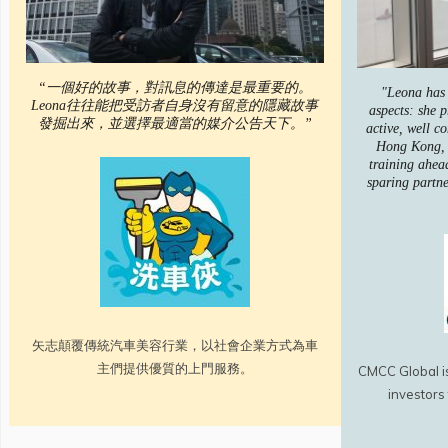
“一個好的故事，對訊息的傳達是最重要的。
"Leona has 
Leona往往能把受訪者自身沒有留意的隱藏故事
aspects: she p
發掘出來，並選擇最適當的媒介公告天下。”
active, well c
Hong Kong, 
training ahea
sparing partn
矢志顛覆傳統汽車美容行業，以社會企業方式為車
主們提供優質的上門服務。
CMCC Global is 
investors