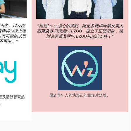
度分析、以及臨
“經過Leona細心的策劃，讓更多傳媒同業及廣大
發佈得到線上線
觀眾及客戶認識WHIZOO，建立了正面形象，感
也有可觀的成長
謝其專業及對WHIZOO初創的支持！”
功不可沒。”
屬於青年人的快樂正能量短片媒體。
行程及活動聯繫起
台。