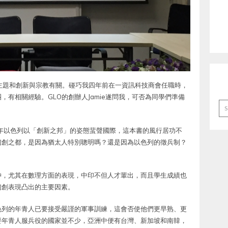
主題和創新與宗教有關。碰巧我四年前在一資訊科技商會任職時，
有相關經驗。GLO的創辦人Jamie遂問我，可否為同學們準備
Ar
年以色列以「創新之邦」的姿態蜚聲國際，這本書的風行居功不
初創之都，是因為猶太人特別聰明嗎？還是因為以色列的徵兵制？
仲，尤其在數理方面的表現，中印不但人才輩出，而且學生成績也
初創表現凸出的主要因素。
色列的年青人已要接受嚴謹的軍事訓練，這會否使他們更早熟、更
要年青人服兵役的國家並不少，亞洲中便有台灣、新加坡和南韓，