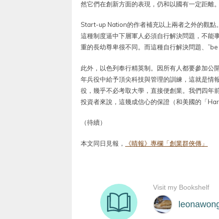
然它們在創新方面的表現，仍和以國有一定距離
Start-up Nation的作者補充以上兩者之
這種制度逼中下層軍人必須自行解決問題，不能
重的長幼尊卑很不同。而這種自行解決問題、”be re
此外，以色列奉行精英制。因所有人都要參加公
年兵役中給予頂尖科技與管理的訓練，這就是情報小隊
役，幾乎不必考取大學，直接便創業。我們四年前
投資者來說，這幾成信心的保證（和美國的「Harvar
（待續）
本文同日見報，
《晴報》專欄「創業群俠傳」