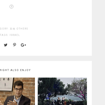
GORY:
其他 OTHERS
TAGS:
ISRAEL
MIGHT ALSO ENJOY