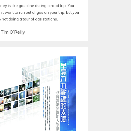
ey is like gasoline during a road trip. You
’t want to run out of gas on your trip, but you
 not doing a tour of gas stations.
—
Tim O’Reilly