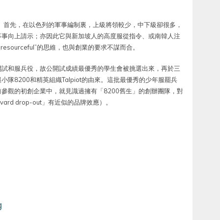
。
外的觀點。首先，在以色列的軍事編制裏，上級將領較少，中下級卻很多，
事事向上請示；亦因此它與新加坡人的高度服從指令、或南韓人注
sourceful”的思維，也與創業的要求不謀而合。
開試和服兵役，故公開試成績最優秀的學生會被挑選出來，再於三
8200和精英組織Talpiot的由來。這批最優秀的少年服罷兵
參觀的初創企業中，就見識過擁有「8200舊生」的創辦團隊，對
d drop-out」有近似的品牌效應）。