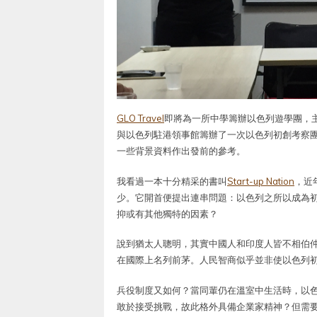
GLO Travel
即將為一所中學籌辦以色列遊學團，
與以色列駐港領事館籌辦了一次以色列初創考察團，
一些背景資料作出發前的參考。
我看過一本十分精采的書叫
Start-up Nation
，近
少。它開首便提出連串問題：以色列之所以成為
抑或有其他獨特的因素？
說到猶太人聰明，其實中國人和印度人皆不相伯
在國際上名列前茅。人民智商似乎並非使以色列
兵役制度又如何？當同輩仍在溫室中生活時，以
敢於接受挑戰，故此格外具備企業家精神？但需