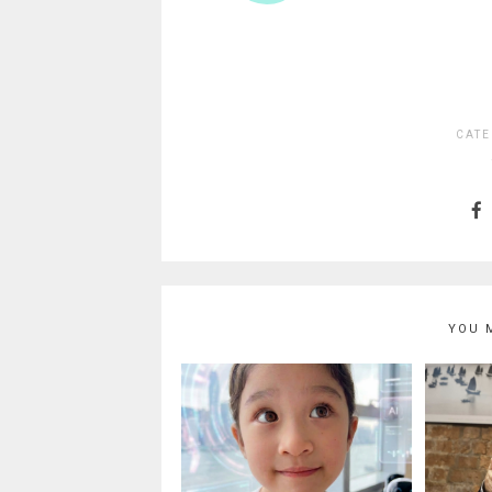
CATE
YOU 