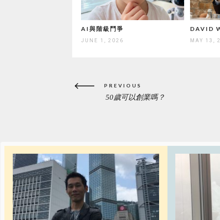
AI與階級鬥爭
DAVID
JUNE 1, 2026
MAY 13, 
Post
PREVIOUS
navigation
50歲可以創業嗎？
PREVIOUS
POST: