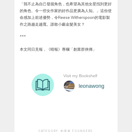
「我不止為自己發掘角色，也希望為其他女星找到更好
的角色、令一些女作家的好作品更廣為人知。」這份使
命感加上前述優勢，令Reese Witherspoon的電影製
作之路越走越寬。誰敢小覷金髮美女？
***
本文同日見報，《晴報》專欄「創業群俠傳」
CATEGORY:
創業家 FOUNDERS