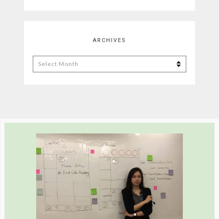
ARCHIVES
Archives