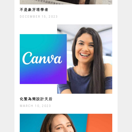
不是象牙塔學者
DECEMBER 15, 2023
化繁為簡設計天后
MARCH 10, 2023