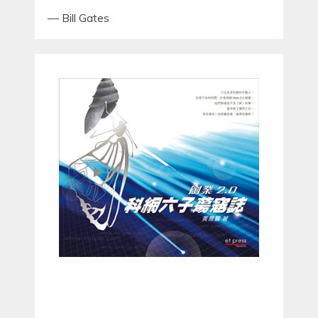
—
Bill Gates