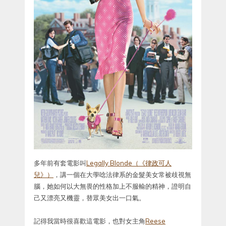
多年前有套電影叫
Legally Blonde（《律政可人
兒》）
，講一個在大學唸法律系的金髮美女常被歧視無
腦，她如何以大無畏的性格加上不服輸的精神，證明自
己又漂亮又機靈，替眾美女出一口氣。
記得我當時很喜歡這電影，也對女主角
Reese