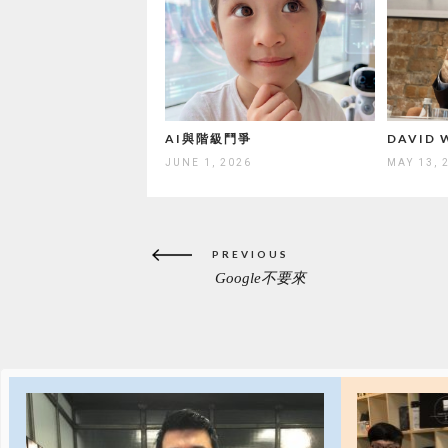
AI與階級鬥爭
DAVID
JUNE 1, 2026
MAY 13, 
Post
PREVIOUS
navigation
Google不要來
PREVIOUS
POST: