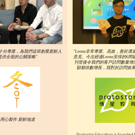
策劃十分專業，為我們這班創業新鮮人
"Leona非常專業、高效，善於
提供全面的公關策略"
意見。今次經過Leona安排的6
刊登後令我們的客戶訪問數量增
額都倍數增長，我對於訪問效果
用心製作 新鮮地道
Protostar Education is founded 