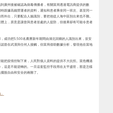
鐵到廣州後被確認為病毒傳播者，有關當局透過電訊商提供的數
同時跟據高鐵營運者的資料，通知和患者乘坐同一班次、甚至同一
離而外出，只要配合人臉識別，要把他從人海中區別出來也不難。
媒體上，原意是讓曾與患者並處的人提防，但後果卻有可能令患者
，成功把5,500名農曆新年期間由湖北回鄉的人識別出來，並安
否認曾在武漢與任何人接觸，但當局借助數據分析，發現他在當地
要能把疫情控制下來，人民對個人資料的提供不大抗拒。當危機過
步，這是不能逆轉的。一旦這套監控手段用在太平盛世，那是怎樣
法擺脫自由和安全的兩難了。
傳」