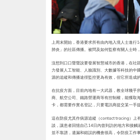
上周末開始，香港要求所有由內地入境人士進行1
肺炎」的社區傳播。被問及如何監察有關人士時，高
沒想到口口聲聲說要發展智慧城市的香港，在社
力發展人工智能、人臉識別、大數據等科技的中
源的追縱和傳播途徑監控更為有效，但它所造成
在抗疫方面，目前內地有一大武器，教全球幾乎
商、航空公司、鐵路營運商等有控制權，能獲取
卡，都需要作實名登記，只要電訊商提交某一手
這在防疫尤其作病源追縱（contact traci
談，讓患者回憶自己14日內曾到訪的地方和接觸
並不靠譜，遺漏和錯誤的機會很高，令防疫工作