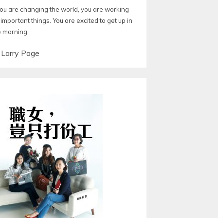
 you are changing the world, you are working
important things. You are excited to get up in
e morning.
—
Larry Page