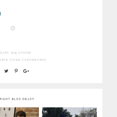
GORY:
其他 OTHERS
DATA
CHINA
CORONAVIRUS
MIGHT ALSO ENJOY