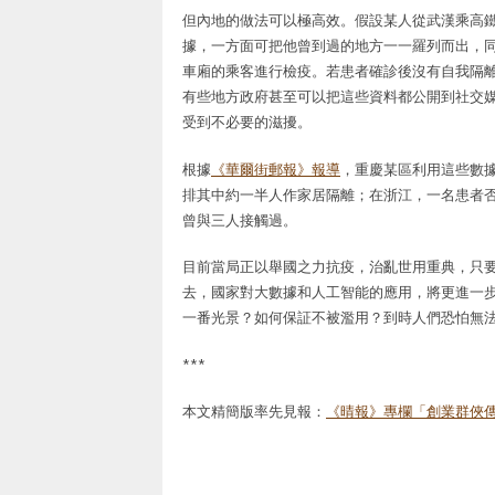
但內地的做法可以極高效。假設某人從武漢乘高
據，一方面可把他曾到過的地方一一羅列而出，
車廂的乘客進行檢疫。若患者確診後沒有自我隔
有些地方政府甚至可以把這些資料都公開到社交
受到不必要的滋擾。
根據
《華爾街郵報》報導
，重慶某區利用這些數據
排其中約一半人作家居隔離；在浙江，一名患者
曾與三人接觸過。
目前當局正以舉國之力抗疫，治亂世用重典，只
去，國家對大數據和人工智能的應用，將更進一
一番光景？如何保証不被濫用？到時人們恐怕無
***
本文精簡版率先見報：
《晴報》專欄「創業群俠