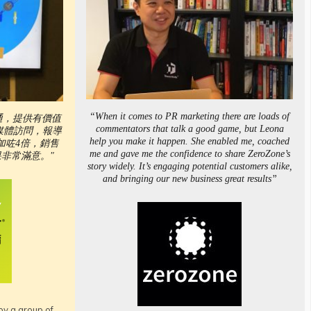
“When it comes to PR marketing there are loads of
溝通，提供有價值
commentators that talk a good game, but Leona
間媒體訪問，報導
help you make it happen. She enabled me, coached
加咗4倍，銷售
me and gave me the confidence to share ZeroZone’s
非常滿意。"
story widely. It’s engaging potential customers alike,
and bringing our new business great results”
by a group of