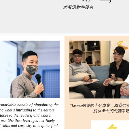
NEXT
虛擬活動的優劣
NEXT
POST:
emarkable handle of pinpointing the
"Leona的策劃十分專業，為我
g what's intriguing to the editors,
提供全面的公關策略
atable to the readers, and what's
 me. She then leveraged her finely
 skills and curiosity to help me find