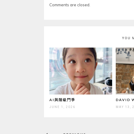
Comments are closed.
YOU 
AI與階級鬥爭
DAVID
JUNE 1, 2026
MAY 13, 
Post