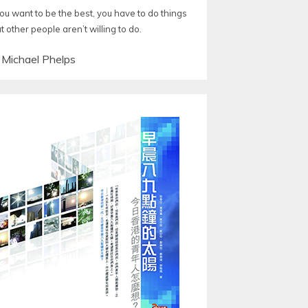
you want to be the best, you have to do things
t other people aren’t willing to do.
—
Michael Phelps