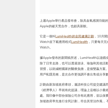
上週Apple舉行產品發布會，除具血氧感測功能的全新A
Apple的破天荒合作，也頗具新猷。
它是一個叫
LumiHealth的全民健康計劃
，10月
Watch並下載應用程式
LumiHealth
，只要每天完
Watch。
據Apple發布的新聞稿所述，LumiHealt
除了日常走路，也可以透過游泳、瑜伽和其他活
習慣，以助減輕國家的醫療負擔，是個雙贏方案。對
用戶私隱見稱，是次合作更強調不會出售或分享
計劃由新加坡政府牽頭，邀請科技公司提交建議
《經濟學人》早就有此提議，理論上這種以小量
處。我印像中部份保險公司亦有此應用，並以保
加坡政府率先進行全民計劃，符合其管治作風， 