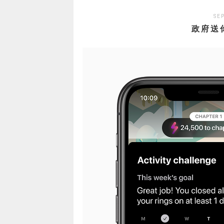
SE
政府送你