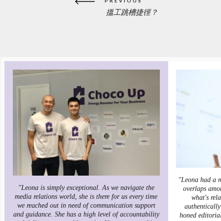
PREVIOUS
navigation
搵工跳槽捷徑？
PREVIOUS
POST:
"Leona had a r
"Leona is simply exceptional. As we navigate the
overlaps amon
media relations world, she is there for us every time
what's rel
we reached out in need of communication support
authentically
and guidance. She has a high level of accountability
honed editorial