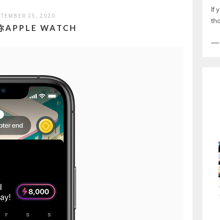
If 
PTEMBER 25, 2020
tha
APPLE WATCH