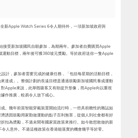
pple Watch Series 6令人期待外，一項新加坡政府與
開始接受新加坡國民自願參加，為期兩年。參加者自費購買Apple
成運動目標，兩年後可獲380坡元獎勵。等於政府送你一隻Apple
h以遊戲化設計，參加者需要完成的健康任務，「包括每星期的活動目標，
動來達成」。整個計劃的長遠目標是通過鼓勵新加坡國民養成運動
Apple來說，此舉既吸客又有助提升形像，而Apple向以重視
數據作推廣，較易令人放下戒心。
而成。幾年前當智能穿戴裝置開始流行時，一些具前瞻性的雜誌如
經濟誘因鼓勵用家勤做運動的點子百利無害，從個人到社會都有好
費折扣為奬勵，不過未聞有國家當政策來推行。如今敢想敢做的新
不令人意外。不過這種政策在香港能落實的機會幾乎等於零。