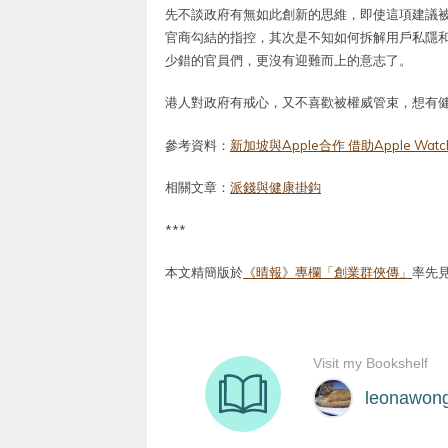
先不談政府有無如此創新的思維，即使這項建議
官商勾結的指控，其次是不知如何拆解用戶私隱
少錯的官員們，更沒有迎難而上的意志了。
港人對政府有戒心，又不喜歡被權威管束，想有
參考資料：
新加坡與Apple合作 借助Apple W
相關文章：
派錢與健康掛鈎
***
本文精簡版於
《晴報》專欄「創業群俠傳」
率先