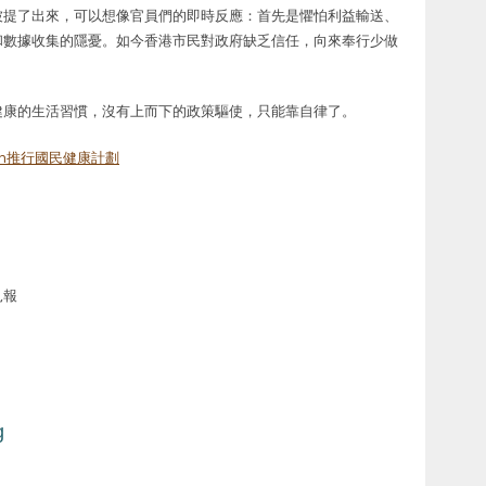
被提了出來，可以想像官員們的即時反應：首先是懼怕利益輸送、
和數據收集的隱憂。如今香港市民對政府缺乏信任，向來奉行少做
健康的生活習慣，沒有上而下的政策驅使，只能靠自律了。
atch推行國民健康計劃
見報