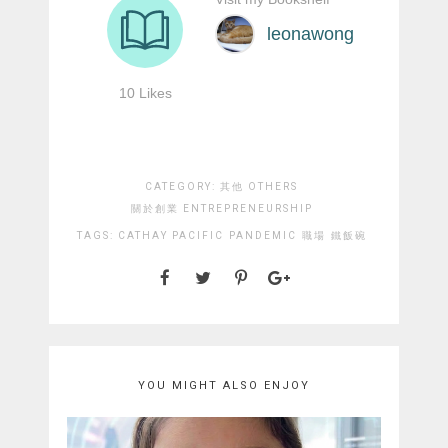
CATEGORY:
其他 OTHERS
關於創業 ENTREPRENEURSHIP
TAGS:
CATHAY PACIFIC
PANDEMIC
職場
鐵飯碗
YOU MIGHT ALSO ENJOY