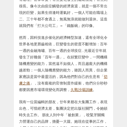
很長。像今次由疫症觸發的經濟衰退，就是一個不常出
現的巨變，如果生得逢時運氣好，一個人可能在職場上
二、三十年都不會遇上，無風無浪就能做到退休。這造
就我們有「打大公司工」＝「鐵飯碗」的印像。
然而，因科技進步催化的經濟轉型加速，還有全球化令
世界各地更唇齒相依，巨變發生的密度不斷增加：百年
一遇的金融海嘯、百年一遇的全球疫症…光最近廿年就
發生了好幾個「百年一遇」。在頻繁巨變中，一間機構
隨機應變的能力，當然遠不如個人，而且越龐大的機構
越差勁；一個人隨機應變的能力，雖因人而異，但企業
家應該是當中最靈活的，因為他們對自己的生意有「
切
膚之痛
」，沒有龐複的官僚制度作緩衝，他們分分秒秒
都要因應市場環境變化而調整，
久戰沙場訓練
。
我有一位當編輯的朋友，廿年來都在大集團工作，表現
出色，可惜經濟太差，集團決定把出版社關門，令她頓
時失去工作。 朋友人到中年「被創業」，咬緊牙關獨
力營運自己的品牌，擔憂一大籮。她現在從事的工作，