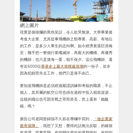
網上圖片
現實是個很爛的黑色笑話，令人欲哭無淚。大學畢業後
考進大企業、尤其從事飛機師之類專業、高薪、有地位
的工作，是多少人畢生的志向啊。如今經濟衰退巨浪掩
至，幾乎把一整個行業殲滅掉，再龐大的機構、再優秀
的機師，也只是滄海一栗，朝不保夕。這位飛機師、還
有近6000位
香港史上最大規模裁員潮
的一份子，並非
因為犯錯而失去工作，他們只是身不由己。
要知道飛機師是必須經過嚴謹訓練和考核的職業，不止
個人，其所屬的航空公司也得在過程中投入相當資源，
這樣的職位也可因非戰之罪而弄丢，世上還有「鐵飯
碗」嗎？
廣告公司老闆曾錦強不久前在專欄中寫到，
「做企業家
最有保障」
，我想了又想，覺得此話無法反駁，的確很
有道理。世事常變，有些變化發生的週期很短，有些則