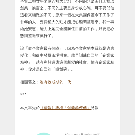
本質上和廿年來做的無大分別，不同的只是由打工變成
創業，換言之，不同的主要是身份或心態。可不要低估
這看來細微的不同，原來一個在大集團保護傘下工作了
廿年的人，要費極大的勁才能把心態調整過來。我一再
給她安慰，能力上她完全能勝任目前的工作，只要把心
態調整過來就行了。
說「做企業家最有保障」，因為企業家的本質就是適應
變化，和從中發掘市場機會。越早訓練自己的「企業家
精神」，越有利於適應這個劇變的社會。擁有企業家精
神，你才是自己的「鐵飯碗」。
相關舊文：
沒有收成期的一代
***
本文率先於
《晴報》專欄「創業群俠傳」
見報