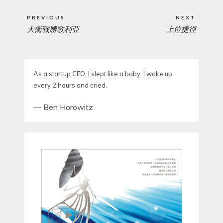
Post
PREVIOUS
NEXT
navigation
大衛戰勝歌利亞
上位捷徑
PREVIOUS
NEXT
POST:
POST:
As a startup CEO, I slept like a baby. I woke up
every 2 hours and cried.
—
Ben Horowitz