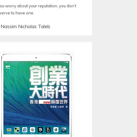
you worry about your reputation, you don’t
serve to have one.
—
Nassim Nicholas Taleb