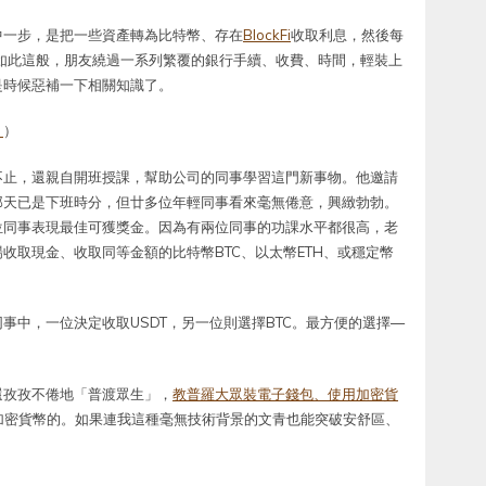
中一步，是把一些資產轉為比特幣、存在
BlockFi
收取利息，然後每
如此這般，朋友繞過一系列繁覆的銀行手續、收費、時間，輕裝上
是時候惡補一下相關知識了。
》
）
不止，還親自開班授課，幫助公司的同事學習這門新事物。他邀請
那天已是下班時分，但廿多位年輕同事看來毫無倦意，興緻勃勃。
位同事表現最佳可獲獎金。因為有兩位同事的功課水平都很高，老
收取現金、收取同等金額的比特幣BTC、以太幣ETH、或穩定幣
事中，一位決定收取USDT，另一位則選擇BTC。最方便的選擇—
還孜孜不倦地「普渡眾生」，
教普羅大眾裝電子錢包、使用加密貨
使用加密貨幣的。如果連我這種毫無技術背景的文青也能突破安舒區、
。