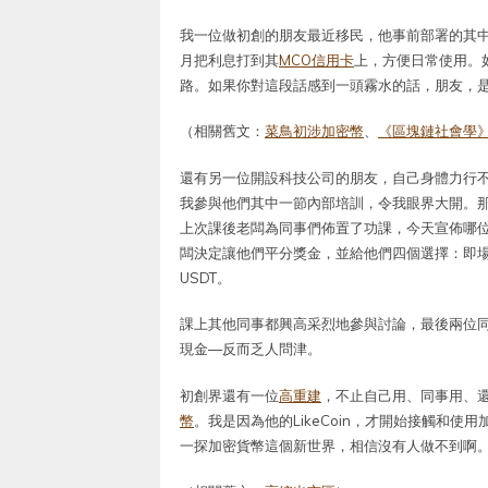
我一位做初創的朋友最近移民，他事前部署的其
月把利息打到其
MCO信用卡
上，方便日常使用。
路。如果你對這段話感到一頭霧水的話，朋友，
（相關舊文：
菜鳥初涉加密幣
、
《區塊鏈社會學
還有另一位開設科技公司的朋友，自己身體力行
我參與他們其中一節內部培訓，令我眼界大開。
上次課後老闆為同事們佈置了功課，今天宣佈哪
闆決定讓他們平分獎金，並給他們四個選擇：即場
USDT。
課上其他同事都興高采烈地參與討論，最後兩位同
現金—反而乏人問津。
初創界還有一位
高重建
，不止自己用、同事用、
幣
。我是因為他的LikeCoin，才開始接觸和
一探加密貨幣這個新世界，相信沒有人做不到啊