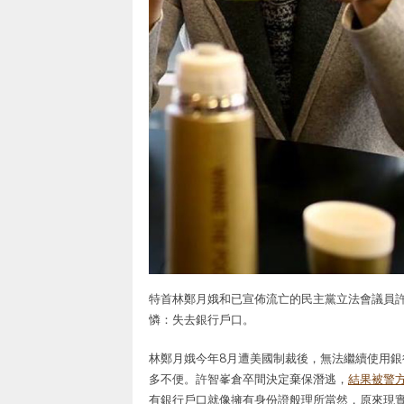
特首林鄭月娥和已宣佈流亡的民主黨立法會議員
憐：失去銀行戶口。
林鄭月娥今年8月遭美國制裁後，無法繼續使用銀
多不便。許智峯倉卒間決定棄保潛逃，
結果被警
有銀行戶口就像擁有身份證般理所當然，原來現