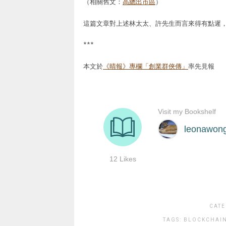
（相關舊文：
高總出市區
）
這篇文章對上述林太太、許先生而言來得有點遲
***
本文於
《晴報》專欄「創業群俠傳」
率先見報
CATE
TAGS:
BLOCKCHAI