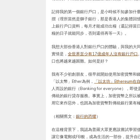
記得我的第一個銀行戶口，是小時候不知參加什
摺（理所當然是獅子銀行，那是香港人的集體回
上銀行戶口資料，每月才能成功出糧（還記得當
糧的日子就能同步，否則還得再等一天）。
我想大部份香港人對銀行戶口的體驗，與我的大
實情是，
全世界至少有17億成年人沒有銀行戶口
口也將越來越困難。如何是好？
我有不少初創朋友，很早就開始使用加密貨幣和
「以太幣」Ether為例，
「以太坊」Ethereum
人而設的銀行（Banking for everyon
傳統的銀行貸存服務。事實上，加密貨幣之所以
用它來作惡外，也因為加密貨幣對傳統銀行業有
（相關舊文：
銀行的恐懼
）
在這種背景下，我認為普羅大眾更應該嘗試學習
讓它像電郵或FB般，成為生活的一部份，提升自