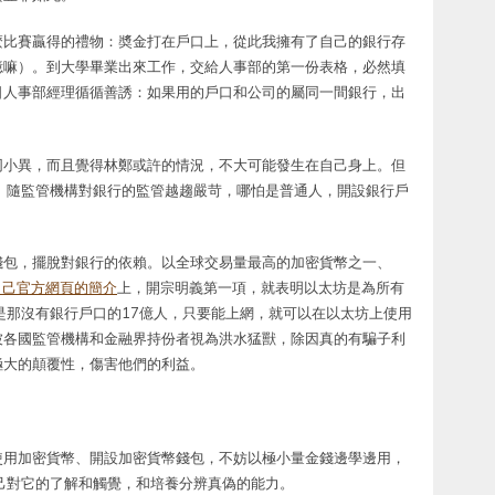
麼比賽贏得的禮物：奬金打在戶口上，從此我擁有了自己的銀行存
憶嘛）。到大學畢業出來工作，交給人事部的第一份表格，必然填
日人事部經理循循善誘：如果用的戶口和公司的屬同一間銀行，出
同小異，而且覺得林鄭或許的情況，不大可能發生在自己身上。但
。隨監管機構對銀行的監管越趨嚴苛，哪怕是普通人，開設銀行戶
錢包，擺脫對銀行的依賴。以全球交易量最高的加密貨幣之一、
在自己官方網頁的簡介
上，開宗明義第一項，就表明以太坊是為所有
e），即使是那沒有銀行戶口的17億人，只要能上網，就可以在以太坊上使用
被各國監管機構和金融界持份者視為洪水猛獸，除因真的有騙子利
極大的顛覆性，傷害他們的利益。
使用加密貨幣、開設加密貨幣錢包，不妨以極小量金錢邊學邊用，
己對它的了解和觸覺，和培養分辨真偽的能力。