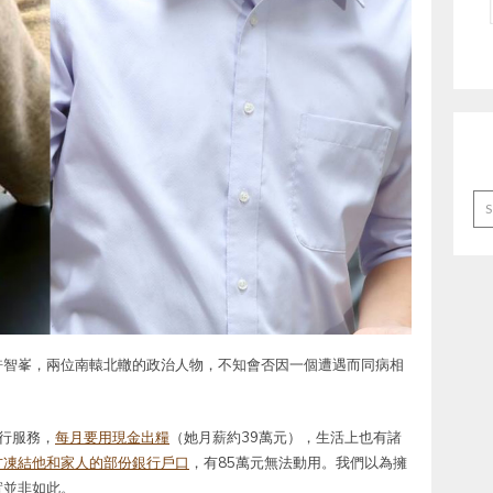
Ar
許智峯，兩位南轅北轍的政治人物，不知會否因一個遭遇而同病相
行服務，
每月要用現金出糧
（她月薪約39萬元），生活上也有諸
方凍結他和家人的部份銀行戶口
，有85萬元無法動用。我們以為擁
實並非如此。